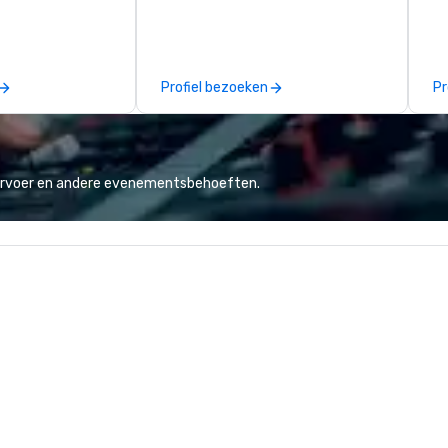
 tour experience
begin with your vision and leave
di
nal storytelling
you and your attendees inspired
cu
 transportation.
by the experience.
fa
ty, professional
Gr
Profiel bezoeken
Pr
rience in Our
mu
cu
wi
li
co
vervoer en andere evenementsbehoeften.
to
We
or
fo
sc
wh
fa
bo