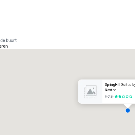
 de buurt
eren
Promote your venue
uxe-hotel
SpringHill Suites 
Reston
Hotel
•
2 van 5
ergaderzalen
:
Kamers
:
7
220