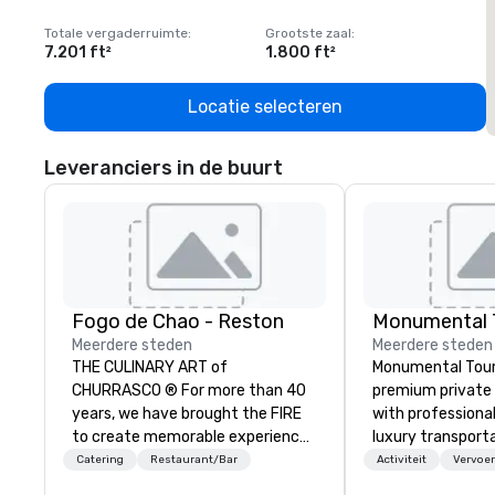
Totale vergaderruimte
:
Grootste zaal
:
T
7.201 ft²
1.800 ft²
1
Locatie selecteren
Leveranciers in de buurt
Fogo de Chao - Reston
Monumental T
Meerdere steden
Meerdere steden
THE CULINARY ART of
Monumental Tour
CHURRASCO ® For more than 40
premium private 
years, we have brought the FIRE
with professiona
to create memorable experiences
luxury transporta
and an innovative menu centered
Washington DC Metr
Catering
Restaurant/Bar
Activiteit
Vervoer
around the culinary art of
Mission is to gui