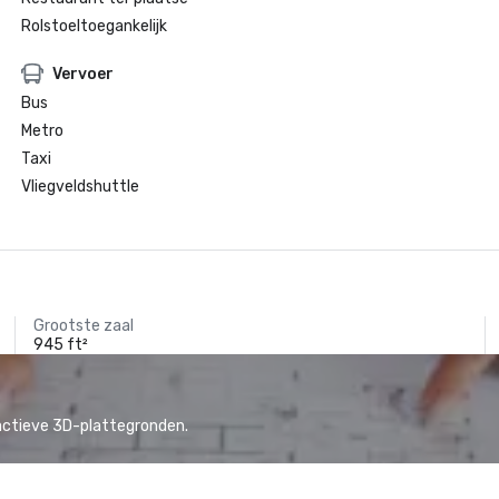
Rolstoeltoegankelijk
Vervoer
Bus
Metro
Taxi
Vliegveldshuttle
Grootste zaal
945 ft²
actieve 3D-plattegronden.