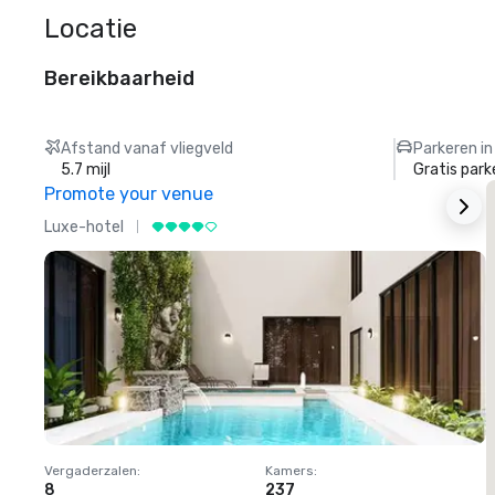
Locatie
Bereikbaarheid
Afstand vanaf vliegveld
Parkeren in
5.7 mijl
Gratis park
Promote your venue
Luxe-hotel
L
Vergaderzalen
:
Kamers
:
V
8
237
1