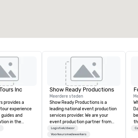
otale vergaderruimte
:
Grootste zaal
:
2.000 ft²
4.100 ft²
Locatie selecteren
ours Inc
Show Ready Productions
Meerdere steden
Me
s provides a
Show Ready Productions is a
Wh
tour experience
leading national event production
Da
l guides and
services provider. We are your
be
tion in the
event production partner from
th
o Area. Our
start to finish. Our team is
re
Logistiek/decor
Ca
de our guests to
dedicated to making sure we
co
Voorkeursmedewerkers