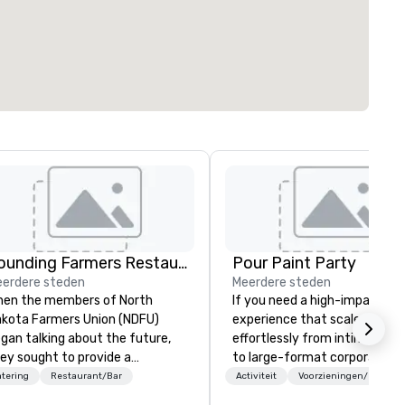
Founding Farmers Restaurant Group
Pour Paint Party
erdere steden
Meerdere steden
en the members of North
If you need a high-impact
kota Farmers Union (NDFU)
experience that scales
gan talking about the future,
effortlessly from intimate t
ey sought to provide a
to large-format corporate e
staurant brand where
—Pour Paint Party delivers. O
tering
Restaurant/Bar
Activiteit
Voorzieningen/Giften
nsumers would benefit from a
turnkey creative sessions