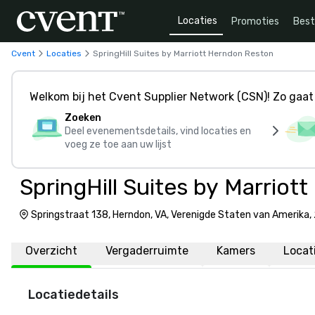
Locaties
Promoties
Bes
Cvent
Locaties
SpringHill Suites by Marriott Herndon Reston
Welkom bij het Cvent Supplier Network (CSN)! Zo gaat 
Zoeken
Deel evenementsdetails, vind locaties en
voeg ze toe aan uw lijst
SpringHill Suites by Marrio
Springstraat 138, Herndon, VA, Verenigde Staten van Amerika,
Overzicht
Vergaderruimte
Kamers
Locat
Locatiedetails