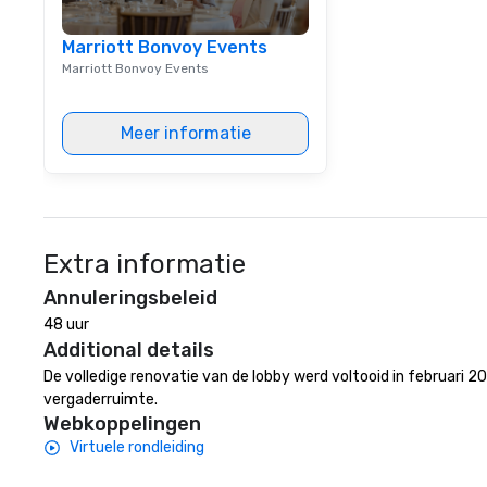
Story Behind the Flavors Fogo de
Chão Brazilian Steak House Our
Marriott Bonvoy Events
story began in the mountainous
Marriott Bonvoy Events
countryside of Rio Grande do Sul
in Southern Brazil. It is the lessons
our founding brothers learned on
Meer informatie
their family farms that gave
them the ambition to share their
rich culinary heritage with the
rest of the world.
Extra informatie
Annuleringsbeleid
48 uur
Additional details
De volledige renovatie van de lobby werd voltooid in februari
vergaderruimte.
Webkoppelingen
Virtuele rondleiding