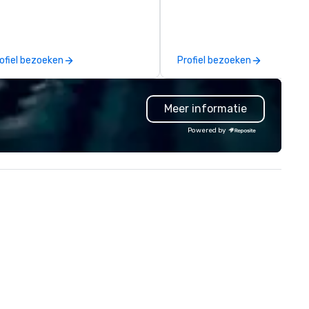
rect link to the source of foods
consistently generate
ltivated on American family
exceptional engagement,
rms. And Farmers Restaurant
whether for employee
oup was born. As we watch
appreciation, global hybrid ev
ofiel bezoeken
Profiel bezoeken
ch of the restaurant industry
or large-volume gifting
t labor costs and offer foods
experiences shipped worldwid
th additives to extend shelf
One recent holiday program
Meer informatie
fe, we’re doing the opposite. We
continues to be referenced b
ntinually look for opportunities
leadership and staff weeks lat
Powered by
 add value to all our ingredients.
underscoring the lasting imp
 source pure ingredients in
and shareability of the
der to cook, mix, and bake our
experience. Pour Paint Party
od and beverage items from
provides a fully managed pro
ratch, in-house, every day, all
professional facilitation, globa
ile honoring American family
fulfillment, and an inclusive
rmers and their hard-earned
activity design that works fo
unty.
every participant no artistic s
required. Past Clients: Adobe,
MasterCard, AWS, Capital One