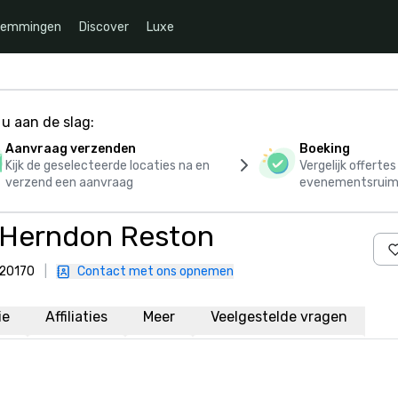
temmingen
Discover
Luxe
u aan de slag:
Aanvraag verzenden
Boeking
Kijk de geselecteerde locaties na en
Vergelijk offerte
verzend een aanvraag
evenementsruim
tt Herndon Reston
 20170
|
Contact met ons opnemen
ie
Affiliaties
Meer
Veelgestelde vragen