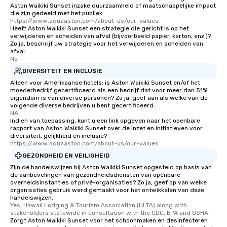
Aston Waikiki Sunset inzake duurzaamheid of maatschappelijke impact
die zijn gedeeld met het publiek.
https://www.aquaaston.com/about-us/our-values
Heeft Aston Waikiki Sunset een strategie die gericht is op het
verwijderen en scheiden van afval (bijvoorbeeld papier, karton, enz.)?
Zo ja, beschrijf uw strategie voor het verwijderen en scheiden van
afval.
No
DIVERSITEIT EN INCLUSIE
Alleen voor Amerikaanse hotels: is Aston Waikiki Sunset en/of het
moederbedrijf gecertificeerd als een bedrijf dat voor meer dan 51%
eigendom is van diverse personen? Zo ja, geef aan als welke van de
volgende diverse bedrijven u bent gecertificeerd:
NA
Indien van toepassing, kunt u een link opgeven naar het openbare
rapport van Aston Waikiki Sunset over de inzet en initiatieven voor
diversiteit, gelijkheid en inclusie?
https://www.aquaaston.com/about-us/our-values
GEZONDHEID EN VEILIGHEID
Zijn de handelswijzen bij Aston Waikiki Sunset opgesteld op basis van
de aanbevelingen van gezondheidsdiensten van openbare
overheidsinstanties of privé-organisaties? Zo ja, geef op van welke
organisaties gebruik werd gemaakt voor het ontwikkelen van deze
handelswijzen.
Yes, Hawaii Lodging & Tourism Association (HLTA) along with 
stakeholders statewide in consultation with the CDC, EPA and OSHA.
Zorgt Aston Waikiki Sunset voor het schoonmaken en desinfecteren