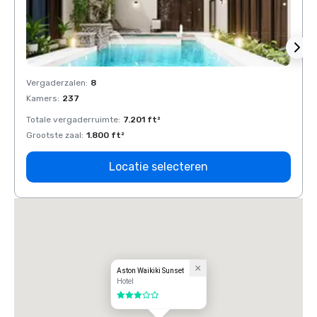
Vergaderzalen
:
8
Verga
Kamers
:
237
Kamer
Totale vergaderruimte
:
7.201 ft²
Total
Grootste zaal
:
1.800 ft²
Groots
Locatie selecteren
Aston Waikiki Sunset
Hotel
3 van 5