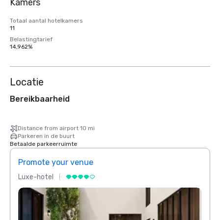
Kamers
Totaal aantal hotelkamers
11
Belastingtarief
14,962%
Locatie
Bereikbaarheid
Distance from airport 10 mi
Parkeren in de buurt
Betaalde parkeerruimte
Promote your venue
Prom
Luxe-hotel
Luxe-