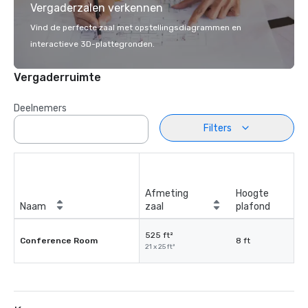
Vergaderzalen verkennen
Vind de perfecte zaal met opstellingsdiagrammen en
interactieve 3D-plattegronden.
Vergaderruimte
Deelnemers
Filters
Afmeting
Hoogte
Naam
zaal
plafond
525 ft²
Conference Room
8 ft
21 x 25 ft²