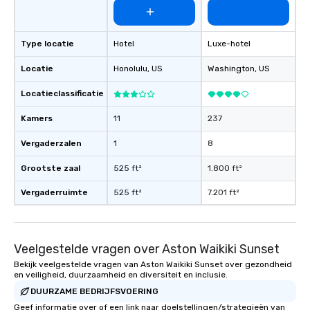
Type locatie
Hotel
Luxe-hotel
Locatie
Honolulu
, US
Washington
, US
Locatieclassificatie
Kamers
11
237
Vergaderzalen
1
8
Grootste zaal
525 ft²
1.800 ft²
Vergaderruimte
525 ft²
7.201 ft²
Veelgestelde vragen over Aston Waikiki Sunset
Bekijk veelgestelde vragen van Aston Waikiki Sunset over gezondheid
en veiligheid, duurzaamheid en diversiteit en inclusie.
DUURZAME BEDRIJFSVOERING
Geef informatie over of een link naar doelstellingen/strategieën van