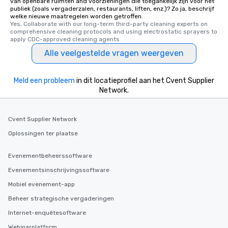
van openbare ruimten and voorzieningen die toegankelijk zijn voor het
publiek (zoals vergaderzalen, restaurants, liften, enz.)? Zo ja, beschrijf
welke nieuwe maatregelen worden getroffen.
Yes, Collaborate with our long-term third-party cleaning experts on 
comprehensive cleaning protocols and using electrostatic sprayers to 
apply CDC-approved cleaning agents
Alle veelgestelde vragen weergeven
Meld een probleem
in dit locatieprofiel aan het Cvent Supplier
Network.
Cvent Supplier Network
Oplossingen ter plaatse
Evenementbeheerssoftware
Evenementsinschrijvingssoftware
Mobiel evenement-app
Beheer strategische vergaderingen
Internet-enquêtesoftware
Webinarplatform