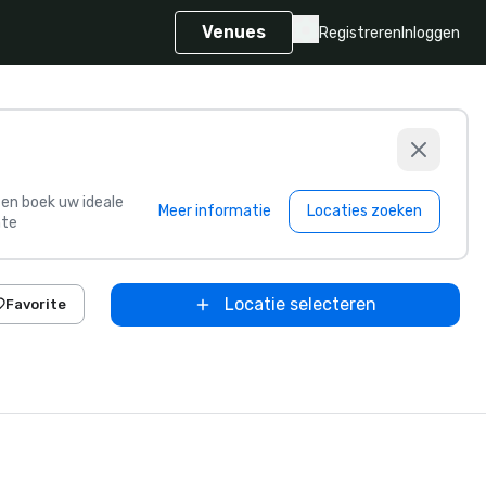
Venues
Registreren
Inloggen
s en boek uw ideale
Meer informatie
Locaties zoeken
te
Locatie selecteren
Favorite