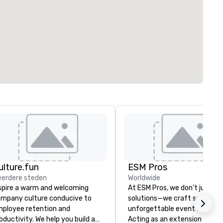
ulture.fun
ESM Pros
erdere steden
Worldwide
spire a warm and welcoming
At ESM Pros, we don’t just pr
mpany culture conducive to
solutions—we craft seamless
ployee retention and
unforgettable event experie
oductivity. We help you build a
Acting as an extension of yo