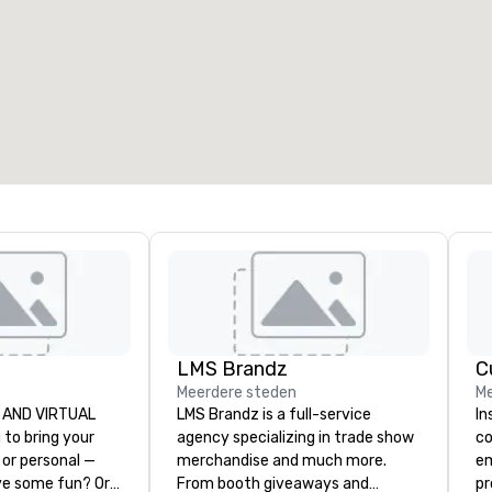
LMS Brandz
C
Meerdere steden
Me
VE AND VIRTUAL
LMS Brandz is a full-service
In
agency specializing in trade show
co
 or personal —
merchandise and much more.
em
ve some fun? Or
From booth giveaways and
pr