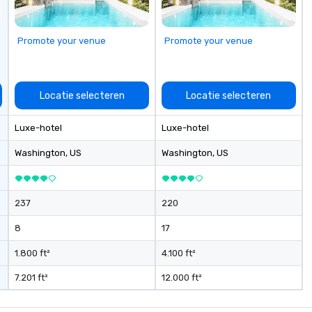
ntertain. In
ou to have a
t! Team
Promote your venue
Promote your venue
es and
our specialty!
 are an easy (and
ay for attendees
Locatie selecteren
Locatie selecteren
y — especially
l events, at
Luxe-hotel
Luxe-hotel
ns! These quick
e a friendly,
Washington
, US
Washington
, US
vironment and
tion beyond the
237
220
8
17
1.800 ft²
4.100 ft²
7.201 ft²
12.000 ft²