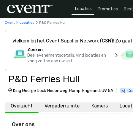
Locaties
Promoties
Bes
Cvent
Locaties
P&O Ferries Hull
Welkom bij het Cvent Supplier Network (CSN)! Zo gaat 
Zoeken
Deel evenementsdetails, vind locaties en
voeg ze toe aan uw lijst
P&O Ferries Hull
King George Dock Hedonweg, Romp, Engeland, U9 5A
|
Co
Overzicht
Vergaderruimte
Kamers
Locat
Over ons