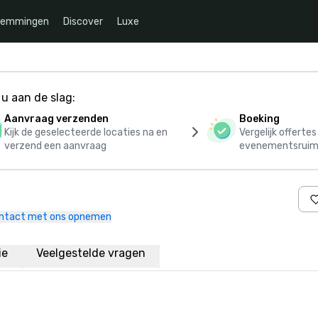
temmingen
Discover
Luxe
u aan de slag:
Aanvraag verzenden
Boeking
Kijk de geselecteerde locaties na en
Vergelijk offerte
verzend een aanvraag
evenementsruim
ntact met ons opnemen
ie
Veelgestelde vragen