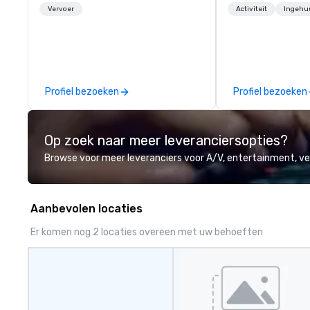
1998
maybe there’s a 
Vervoer
Activiteit
Ingehu
you’d like to cele
way? Trivial Even
virtual trivia co
engage everyone
unique, shared expe
Profiel bezoeken
Profiel bezoeken
choose Trivial Events? • 
content specific
teamwork and inte
Op zoek naar meer leveranciersopties?
Special video qu
creative element
Browse voor meer leveranciers voor A/V, entertainment, 
events beyond typ
(Check out the p
quick snippets!)
Aanbevolen locaties
content creates
event experience 
Er komen nog 2 locaties overeen met uw behoeften
attendees. • You
be a “trivia perso
fun! We take a u
creative approac
topics and fun fa