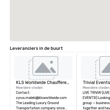
Leveranciers in de buurt
KLS Worldwide Chauffered Services
Trivial Events
Meerdere steden
Meerdere steden
Contact:
LIVE TRIVIA! (LI
cyrus.maleki@klsworldwide.com
EVENTS!) Looking to bring your
The Leading Luxury Ground
group — business
Transportation company since
together and ha