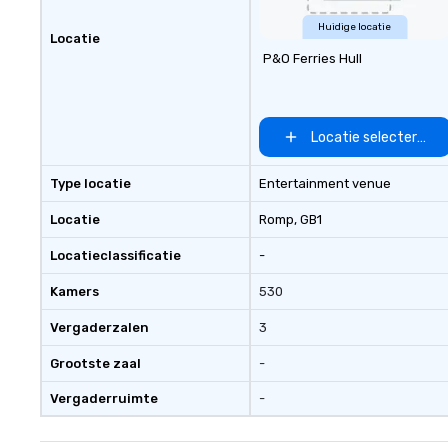
both inform and e
short, we want y
Huidige locatie
Locatie
good time throughou
P&O Ferries Hull
Building Activiti
Conferences are 
Our trivia events
“non-cringey”) w
Locatie selecteren
to connect quickl
those, for virtua
Type locatie
Entertainment venue
different locatio
connections creat
Locatie
Romp
, GB1
collaborative en
Locatieclassificatie
-
boost communica
event itself.
Kamers
530
Vergaderzalen
3
Grootste zaal
-
Vergaderruimte
-