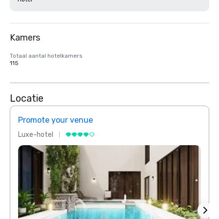
Kamers
Totaal aantal hotelkamers
115
Locatie
Promote your venue
Prom
Luxe-hotel
Luxe-