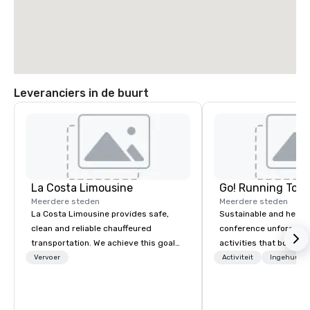
Leveranciers in de buurt
La Costa Limousine
Go! Running Tour
Meerdere steden
Meerdere steden
La Costa Limousine provides safe,
Sustainable and healt
clean and reliable chauffeured
conference unforgetta
transportation. We achieve this goal
activities that boost 
with highly trained chauffeurs, the
lower carbon footprint
Vervoer
Activiteit
Ingehuurde
newest vehicles available and a
world on the run with e
commitment to Five Star service. The
running guides.
difference between La Costa