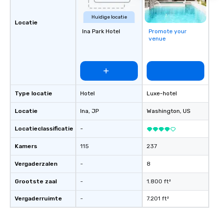
Huidige locatie
Locatie
Ina Park Hotel
Promote your
venue
Type locatie
Hotel
Luxe-hotel
Locatie
Ina
, JP
Washington
, US
Locatieclassificatie
-
Kamers
115
237
Vergaderzalen
-
8
Grootste zaal
-
1.800 ft²
Vergaderruimte
-
7.201 ft²