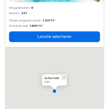
Vergaderzalen
:
8
Verga
Kamers
:
237
Kamer
Totale vergaderruimte
:
7.201 ft²
Total
Grootste zaal
:
1.800 ft²
Groots
Locatie selecteren
Ina Park Hotel
Hotel