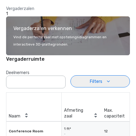
Vergaderzalen
1
Vergaderzalen verkennen
Vind de perfecte zaal met opstellingsdiagrammen en
interactieve 3D-plattegronden.
Vergaderruimte
Deelnemers
Filters
Afmeting
Max.
Naam
zaal
capaciteit
1 ft²
Conference Room
12
-