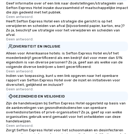
Geef informatie over of een link naar doelstellingen/strategieën van
Sefton Express Hotel inzake duurzaamheid of maatschappelijke impact
die zijn gedeeld met het publiek.
Geen antwoord.
Heeft Sefton Express Hotel een strategie die gericht is op het
verwijderen en scheiden van afval (bijvoorbeeld papier, karton, enz.)?
Zo ja, beschrijf uw strategie voor het verwijderen en scheiden van
afval.
Geen antwoord.
DIVERSITEIT EN INCLUSIE
Alleen voor Amerikaanse hotels: is Sefton Express Hotel en/of het
moederbedrijf gecertificeerd als een bedrijf dat voor meer dan 51%
eigendom is van diverse personen? Zo ja, geef aan als welke van de
volgende diverse bedrijven u bent gecertificeerd:
Geen antwoord.
Indien van toepassing, kunt u een link opgeven naar het openbare
rapport van Sefton Express Hotel over de inzet en initiatieven voor
diversiteit, gelijkheid en inclusie?
Geen antwoord.
GEZONDHEID EN VEILIGHEID
Zijn de handelswijzen bij Sefton Express Hotel opgesteld op basis van
de aanbevelingen van gezondheidsdiensten van openbare
overheidsinstanties of privé-organisaties? Zo ja, geef op van welke
organisaties gebruik werd gemaakt voor het ontwikkelen van deze
handelswijzen.
Geen antwoord.
Zorgt Sefton Express Hotel voor het schoonmaken en desinfecteren