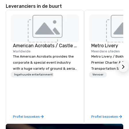
Leveranciers in de buurt
American Acrobats / Castle Productions
Metro Livery
Worldwide
Meerdere steden
The American Acrobats provides the
Metro Livery / Bokhari
corporate & special event industry
Premier Charter & Eve
with a huge variety of ground & aerial
Transportation Servin
performances using elite professional
with Style, Comfort & R
Ingehuurde entertainment
Vervoer
performers. We also do trade shows &
Whether you're planni
private events as well.
retreat, wedding celeb
festival, or sporting e
Coaches delivers sea
transportation solution
your needs. Based in N
Profiel bezoeken
Profiel bezoeken
serving all of Tenness
neighboring states. We