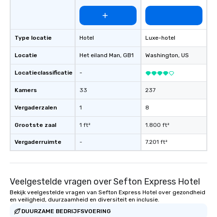
Type locatie
Hotel
Luxe-hotel
Locatie
Het eiland Man
, GB1
Washington
, US
Locatieclassificatie
-
Kamers
33
237
Vergaderzalen
1
8
Grootste zaal
1 ft²
1.800 ft²
Vergaderruimte
-
7.201 ft²
Veelgestelde vragen over Sefton Express Hotel
Bekijk veelgestelde vragen van Sefton Express Hotel over gezondheid
en veiligheid, duurzaamheid en diversiteit en inclusie.
DUURZAME BEDRIJFSVOERING