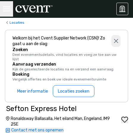
Locaties
Welkom bij het Cvent Supplier Network (CSN)! Zo
gaat u aan de slag:
Zoeken
Deel evenementsdetails, vind locaties en voeg ze toe aan uw
lijst
Aanvraag verzenden
Kijk de geselecteerde locaties na en verzend een aanvraag
Boeking
Vergelijk offertes en boek uw ideale evenementsruimte
Meer informatie
Locaties zoeken
Sefton Express Hotel
Ronaldsway Ballasalla, Het eiland Man, Engeland, IM9
2SE
Contact met ons opnemen