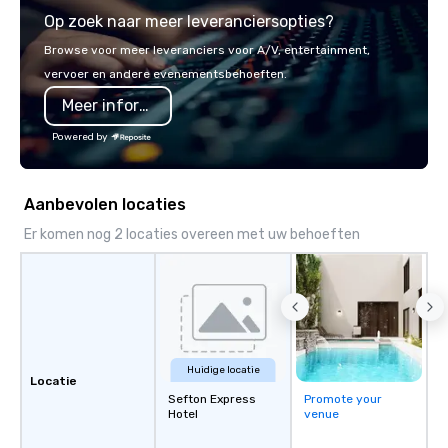
luxury charter buses, 
Op zoek naar meer leveranciersopties?
shuttles, and private 
Why Event Planners C
Browse voor meer leveranciers voor A/V, entertainment,
Diverse Fleet: Sedans 
vervoer en andere evenementsbehoeften.
passenger motor coa
Meer informatie
Professional Drivers: T
profile events Custom
Powered by
Scheduling Branded Ex
Custom wraps & signag
Services: Champagne 
Aanbevolen locaties
carpet arrivals Ideal f
Events & Conferences
Er komen nog 2 locaties overeen met uw behoeften
Rehearsal Dinners Mus
Festivals Sports Team
& School Group Trips A
& Hotel Shuttles Servi
Tennessee and surroun
Huidige locatie
Locatie
Sefton Express
Promote your
Hotel
venue