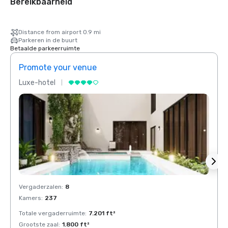
Bereikbaarheid
Distance from airport 0.9 mi
Parkeren in de buurt
Betaalde parkeerruimte
Promote your venue
Prom
Luxe-hotel
Luxe-
Vergaderzalen
:
8
Verga
Kamers
:
237
Kamer
Totale vergaderruimte
:
7.201 ft²
Total
Grootste zaal
:
1.800 ft²
Groots