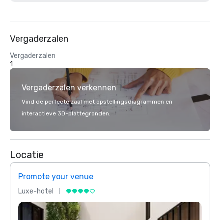
Vergaderzalen
Vergaderzalen
1
Vergaderzalen verkennen
Vind de perfecte zaal met opstellingsdiagrammen en
interactieve 3D-plattegronden.
Locatie
Promote your venue
Prom
Luxe-hotel
Luxe-