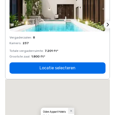
Vergaderzalen
:
8
Verga
Kamers
:
237
Kamer
Totale vergaderruimte
:
7.201 ft²
Total
Grootste zaal
:
1.800 ft²
Groots
Locatie selecteren
Oden Appart Hotels