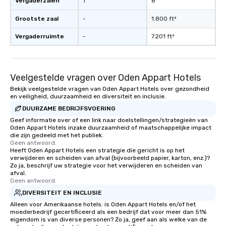
Vergaderzalen
1
8
Grootste zaal
-
1.800 ft²
Vergaderruimte
-
7.201 ft²
Veelgestelde vragen over Oden Appart Hotels
Bekijk veelgestelde vragen van Oden Appart Hotels over gezondheid
en veiligheid, duurzaamheid en diversiteit en inclusie.
DUURZAME BEDRIJFSVOERING
Geef informatie over of een link naar doelstellingen/strategieën van
Oden Appart Hotels inzake duurzaamheid of maatschappelijke impact
die zijn gedeeld met het publiek.
Geen antwoord.
Heeft Oden Appart Hotels een strategie die gericht is op het
verwijderen en scheiden van afval (bijvoorbeeld papier, karton, enz.)?
Zo ja, beschrijf uw strategie voor het verwijderen en scheiden van
afval.
Geen antwoord.
DIVERSITEIT EN INCLUSIE
Alleen voor Amerikaanse hotels: is Oden Appart Hotels en/of het
moederbedrijf gecertificeerd als een bedrijf dat voor meer dan 51%
eigendom is van diverse personen? Zo ja, geef aan als welke van de