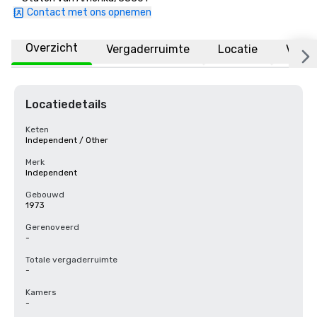
Contact met ons opnemen
Overzicht
Vergaderruimte
Locatie
Veelg
Locatiedetails
Keten
Independent / Other
Merk
Independent
Gebouwd
1973
Gerenoveerd
-
Totale vergaderruimte
-
Kamers
-