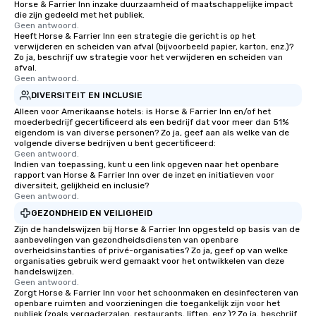
Horse & Farrier Inn inzake duurzaamheid of maatschappelijke impact
for his charisma, professionalism, and
die zijn gedeeld met het publiek.
style—our workshops combine tricks
Geen antwoord.
with actionable insights that resonate
Heeft Horse & Farrier Inn een strategie die gericht is op het
verwijderen en scheiden van afval (bijvoorbeeld papier, karton, enz.)?
long after the applause. Whether
Zo ja, beschrijf uw strategie voor het verwijderen en scheiden van
you're looking to reenergize your
afval.
Geen antwoord.
team, celebrate milestones, or simply
offer something unique, Fun Corporate
DIVERSITEIT EN INCLUSIE
Magic delivers with charm, elegance,
Alleen voor Amerikaanse hotels: is Horse & Farrier Inn en/of het
moederbedrijf gecertificeerd als een bedrijf dat voor meer dan 51%
and creativity. With a show
eigendom is van diverse personen? Zo ja, geef aan als welke van de
customized to your goals, your team
volgende diverse bedrijven u bent gecertificeerd:
Geen antwoord.
will walk away inspired, unified, and
Indien van toepassing, kunt u een link opgeven naar het openbare
ready to create their own magic in the
rapport van Horse & Farrier Inn over de inzet en initiatieven voor
workplace. *** Let's create Magic
diversiteit, gelijkheid en inclusie?
Geen antwoord.
Together! *** Contact us now to learn
GEZONDHEID EN VEILIGHEID
more about our program and prices.
Zijn de handelswijzen bij Horse & Farrier Inn opgesteld op basis van de
aanbevelingen van gezondheidsdiensten van openbare
overheidsinstanties of privé-organisaties? Zo ja, geef op van welke
organisaties gebruik werd gemaakt voor het ontwikkelen van deze
handelswijzen.
Geen antwoord.
Zorgt Horse & Farrier Inn voor het schoonmaken en desinfecteren van
openbare ruimten and voorzieningen die toegankelijk zijn voor het
publiek (zoals vergaderzalen, restaurants, liften, enz.)? Zo ja, beschrijf