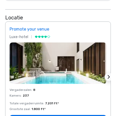
Locatie
Promote your venue
Prom
Luxe-hotel
Luxe-
Vergaderzalen
:
8
Verga
Kamers
:
237
Kamer
Totale vergaderruimte
:
7.201 ft²
Total
Grootste zaal
:
1.800 ft²
Groots