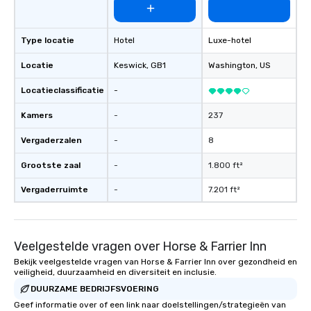
hours or intimate shows that blend
sleight-of-hand with personalized
storytelling, we energize your crowd
Type locatie
Hotel
Luxe-hotel
and spark real conversations. Want to
Locatie
Keswick
, GB1
Washington
, US
reinforce your company message? We
offer branded performances, where
Locatieclassificatie
-
your logo, product, or mission is
seamlessly blended into the magic.
Kamers
-
237
Planning a trade show? Let our
Vergaderzalen
-
8
magicians draw in a crowd and leave
a lasting impression with fun,
Grootste zaal
-
1.800 ft²
interactive presentations that
showcase your brand. *** More Than
Vergaderruimte
-
7.201 ft²
Magic—We Motivate and Inspire *** Our
performances go beyond
entertainment. We offer powerful
Veelgestelde vragen over Horse & Farrier Inn
team-building programs and
motivational shows designed to build
Bekijk veelgestelde vragen van Horse & Farrier Inn over gezondheid en
veiligheid, duurzaamheid en diversiteit en inclusie.
trust, collaboration, and a sense of
wonder among teams. Led by
DUURZAME BEDRIJFSVOERING
Illusionist Matias Letelier—renowned
Geef informatie over of een link naar doelstellingen/strategieën van