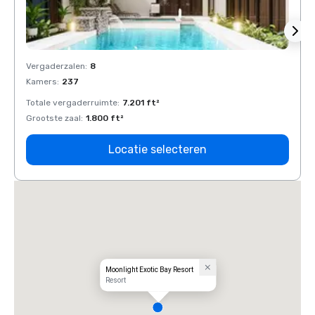
Vergaderzalen
:
8
Verga
Kamers
:
237
Kamer
Totale vergaderruimte
:
7.201 ft²
Total
Grootste zaal
:
1.800 ft²
Groots
Locatie selecteren
Moonlight Exotic Bay Resort
Resort