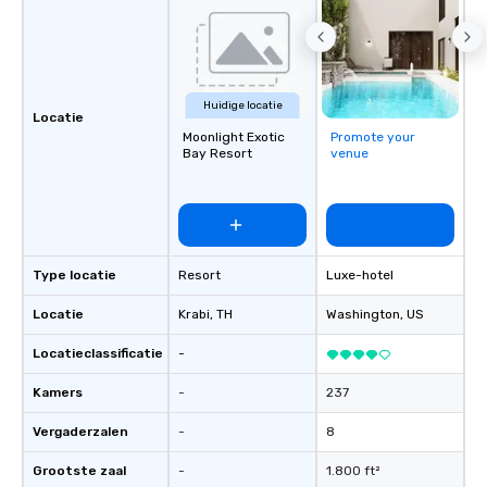
Huidige locatie
Locatie
Moonlight Exotic
Promote your
Bay Resort
venue
Type locatie
Resort
Luxe-hotel
Locatie
Krabi
, TH
Washington
, US
Locatieclassificatie
-
Kamers
-
237
Vergaderzalen
-
8
Grootste zaal
-
1.800 ft²