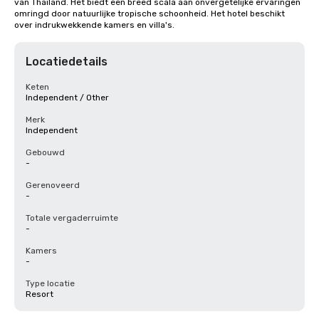
van Thailand. Het biedt een breed scala aan onvergetelijke ervaringen 
omringd door natuurlijke tropische schoonheid. Het hotel beschikt 
over indrukwekkende kamers en villa's.
Locatiedetails
Keten
Independent / Other
Merk
Independent
Gebouwd
-
Gerenoveerd
-
Totale vergaderruimte
-
Kamers
-
Type locatie
Resort