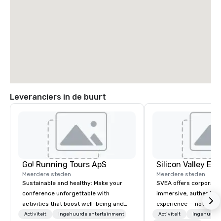
Leveranciers in de buurt
Go! Running Tours ApS
Meerdere steden
Meerdere steden
Sustainable and healthy: Make your
SVEA offers corporate
conference unforgettable with
immersive, authentic S
activities that boost well-being and
experience — not a tour
lower carbon footprints. Explore the
transformation. We de
Activiteit
Ingehuurde entertainment
Activiteit
Ingehuurde