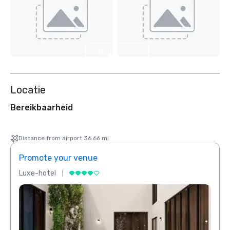
Nog 2
weergeven
Locatie
Bereikbaarheid
Distance from airport 36.66 mi
Promote your venue
Prom
Luxe-hotel
Luxe-