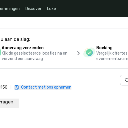
temmingen
Discover
Luxe
u aan de slag:
Aanvraag verzenden
Boeking
Kijk de geselecteerde locaties na en
Vergelijk offerte
verzend een aanvraag
evenementsruim
81150
|
Contact met ons opnemen
vragen