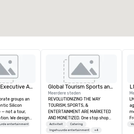
otale vergaderruimte
:
Grootste zaal
:
2.000 ft²
4.100 ft²
Locatie selecteren
Silicon Valley Executive Academy
Global Tourism Sports and Entertainment
L
Meerdere steden
Me
orate groups an
REVOLUTIONIZING THE WAY
LM
ntic Silicon
TOURISM, SPORTS, &
ag
 — not a tour,
ENTERTAINMENT ARE MARKETED
me
tion. We design
AND MONETIZED. One stop shop
Fr
ustom executive
for all of your sports tickets in the
br
urde entertainment
Activiteit
Catering
Vo
 learning
United States. NFL, NBA, NHL, MLB,
gi
Ingehuurde entertainment
+4