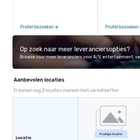
sessions, innova
leadership intens
the-scenes tech
experiences for v
Profiel bezoeken
Profiel bezoeken
delegations, ince
corporate offsit
group wants to thi
Op zoek naar meer leveranciersopties?
Valley founder, e
mindsets driving 
Browse voor meer leveranciers voor A/V, entertainment, 
fastest-growing
walk away with a
innovation playb
Aanbevolen locaties
delivers program
memorable, subs
Er komen nog 2 locaties overeen met uw behoeften
uniquely rooted in
for groups of 10–
customizable by 
seniority, and obj
Huidige locatie
Locatie