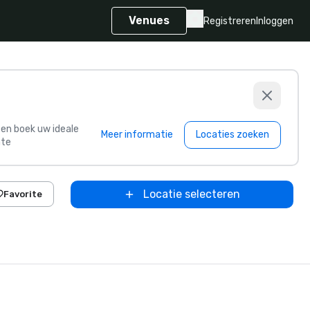
Venues
Registreren
Inloggen
s en boek uw ideale
Meer informatie
Locaties zoeken
te
Locatie selecteren
Favorite