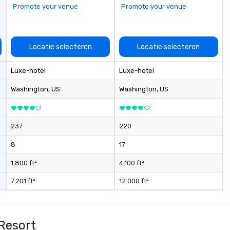
Promote your venue
Promote your venue
Locatie selecteren
Locatie selecteren
Luxe-hotel
Luxe-hotel
Washington
, US
Washington
, US
237
220
8
17
1.800 ft²
4.100 ft²
7.201 ft²
12.000 ft²
 Resort