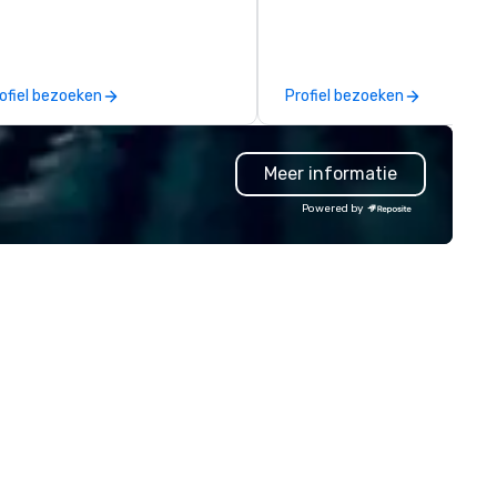
lfillment, logistics, shipping,
ong with e-commerce solutions
andle it all. While there are
ny promotional companies to
ofiel bezoeken
Profiel bezoeken
oose from, our 20+ years of
dustry experience and
mmitment to exceptional
Meer informatie
stomer service set us apart. We
liver smart, reliable solutions
Powered by
signed to make the end-user
perience seamless from start
h. We are also a certified
OSB.