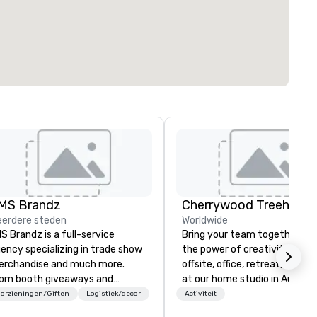
MS Brandz
erdere steden
Worldwide
S Brandz is a full-service
Bring your team together th
ency specializing in trade show
the power of creativity! Your
rchandise and much more.
offsite, office, retreat, virtual 
om booth giveaways and
at our home studio in Austin, 
anded apparel to executive
orzieningen/Giften
Logistiek/decor
Activiteit
fting, displays, banners, signage,