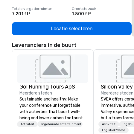
Totale vergaderruimte
:
Grootste zaal
:
T
7.201 ft²
1.800 ft²
1
Locatie selecteren
Leveranciers in de buurt
Go! Running Tours ApS
Meerdere steden
Meerdere steden
Sustainable and healthy: Make
SVEA offers corp
your conference unforgettable
immersive, authe
with activities that boost well-
Valley experience
being and lower carbon footprints.
but a transforma
Explore the world on the run with
and facilitate c
Activiteit
Ingehuurde entertainment
Activiteit
Ingehu
expert local running guides.
innovation tours,
Logistiek/decor