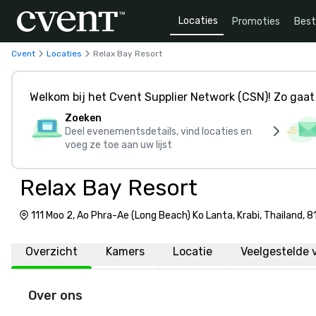
Locaties
Promoties
Bes
Cvent
Locaties
Relax Bay Resort
Welkom bij het Cvent Supplier Network (CSN)! Zo gaat 
Zoeken
Deel evenementsdetails, vind locaties en
voeg ze toe aan uw lijst
Relax Bay Resort
111 Moo 2, Ao Phra-Ae (Long Beach) Ko Lanta, Krabi, Thailand, 
Overzicht
Kamers
Locatie
Veelgestelde 
Over ons