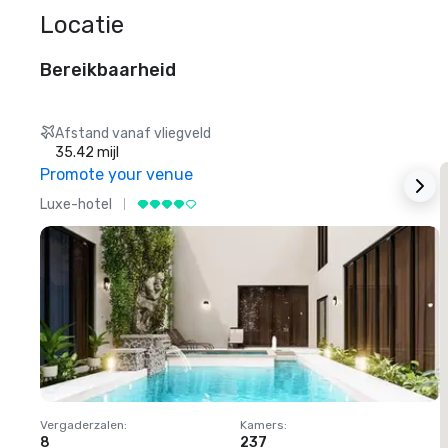
Locatie
Bereikbaarheid
Afstand vanaf vliegveld
35.42 mijl
Promote your venue
Luxe-hotel
L
Vergaderzalen
:
Kamers
:
V
8
237
1