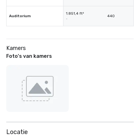
1.851,4 ft²
Auditorium
440
-
Kamers
Foto's van kamers
Locatie