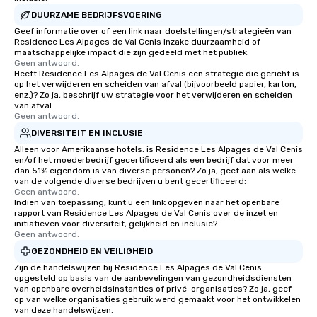
DUURZAME BEDRIJFSVOERING
Geef informatie over of een link naar doelstellingen/strategieën van
Residence Les Alpages de Val Cenis inzake duurzaamheid of
maatschappelijke impact die zijn gedeeld met het publiek.
Geen antwoord.
Heeft Residence Les Alpages de Val Cenis een strategie die gericht is
op het verwijderen en scheiden van afval (bijvoorbeeld papier, karton,
enz.)? Zo ja, beschrijf uw strategie voor het verwijderen en scheiden
van afval.
Geen antwoord.
DIVERSITEIT EN INCLUSIE
Alleen voor Amerikaanse hotels: is Residence Les Alpages de Val Cenis
en/of het moederbedrijf gecertificeerd als een bedrijf dat voor meer
dan 51% eigendom is van diverse personen? Zo ja, geef aan als welke
van de volgende diverse bedrijven u bent gecertificeerd:
Geen antwoord.
Indien van toepassing, kunt u een link opgeven naar het openbare
rapport van Residence Les Alpages de Val Cenis over de inzet en
initiatieven voor diversiteit, gelijkheid en inclusie?
Geen antwoord.
GEZONDHEID EN VEILIGHEID
Zijn de handelswijzen bij Residence Les Alpages de Val Cenis
opgesteld op basis van de aanbevelingen van gezondheidsdiensten
van openbare overheidsinstanties of privé-organisaties? Zo ja, geef
op van welke organisaties gebruik werd gemaakt voor het ontwikkelen
van deze handelswijzen.