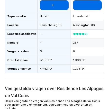
Type locatie
Hotel
Luxe-hotel
Locatie
Lanslebourg
, FR
Washington
, US
Locatieclassificatie
-
Kamers
-
237
Vergaderzalen
3
8
Grootste zaal
3.100 ft²
1.800 ft²
Vergaderruimte
4.962 ft²
7.201 ft²
Veelgestelde vragen over Residence Les Alpages
de Val Cenis
Bekijk veelgestelde vragen van Residence Les Alpages de Val Cenis
over gezondheid en veiligheid, duurzaamheid en diversiteit en
inclusie.