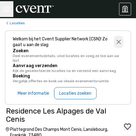
Locaties
Welkom bij het Cvent Supplier Network (CSN)! Zo
gaat u aan de slag:
Zoeken
Deel evenementsdetails, vind locaties en voeg ze toe aan uw
lijst
Aanvraag verzenden
Kijk de geselecteerde locaties na en verzend een aanvraag
Boeking
Vergelijk offertes en boek uw ideale evenementsruimte
Meer informatie
Locaties zoeken
Residence Les Alpages de Val
Cenis
Plattegrond Des Champs Mont Cenis, Lanslebourg,
Frankrijk, 73480