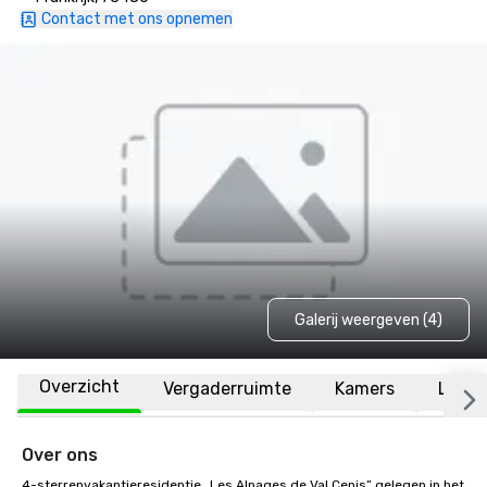
Contact met ons opnemen
Galerij weergeven (4)
Overzicht
Vergaderruimte
Kamers
Locat
Over ons
4-sterrenvakantieresidentie „Les Alpages de Val Cenis” gelegen in het 