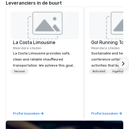
Leveranciers in de buurt
La Costa Limousine
Go! Running Tour
Meerdere steden
Meerdere steden
La Costa Limousine provides safe,
Sustainable and healt
clean and reliable chauffeured
conference unforgetta
transportation. We achieve this goal
activities that boost 
with highly trained chauffeurs, the
lower carbon footprint
Vervoer
Activiteit
Ingehuurde
newest vehicles available and a
world on the run with e
commitment to Five Star service. The
running guides.
difference between La Costa
Limousine and other companies can
be explained using one word – quality.
From our perfectly maintained fleet of
Profiel bezoeken
Profiel bezoeken
late model luxury vehicles to the
highly experienced and professional
team of chauffeurs and support staff;