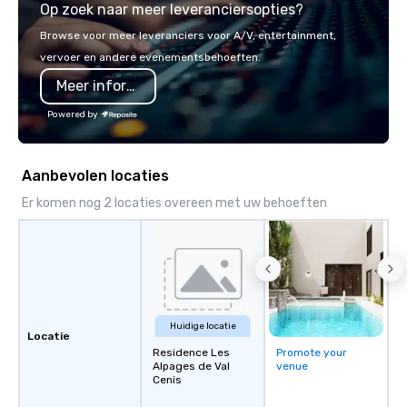
Op zoek naar meer leveranciersopties?
you will know quality when you travel
with La Costa Limousine.
Browse voor meer leveranciers voor A/V, entertainment,
vervoer en andere evenementsbehoeften.
Meer informatie
Powered by
Aanbevolen locaties
Er komen nog 2 locaties overeen met uw behoeften
Huidige locatie
Locatie
Residence Les
Promote your
Alpages de Val
venue
Cenis