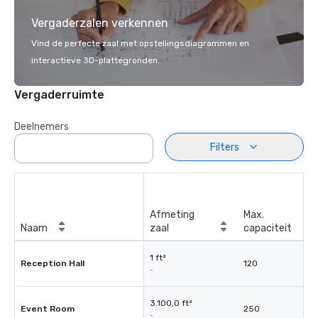
Vergaderzalen verkennen
Vind de perfecte zaal met opstellingsdiagrammen en
interactieve 3D-plattegronden.
Vergaderruimte
Deelnemers
Filters
Afmeting
Max.
Naam
zaal
capaciteit
1 ft²
Reception Hall
120
-
3.100,0 ft²
Event Room
250
-