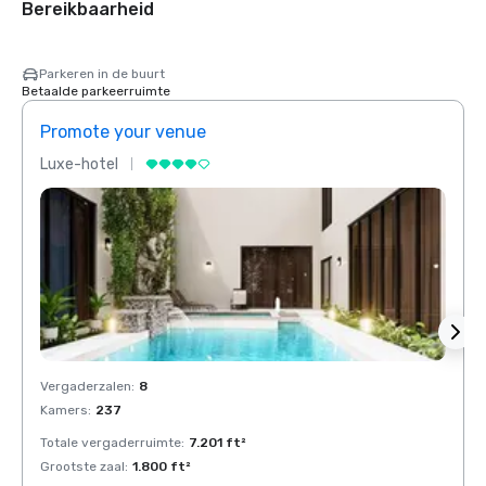
Bereikbaarheid
Parkeren in de buurt
Betaalde parkeerruimte
Promote your venue
Prom
Luxe-hotel
Luxe-
Vergaderzalen
:
8
Verga
Kamers
:
237
Kamer
Totale vergaderruimte
:
7.201 ft²
Total
Grootste zaal
:
1.800 ft²
Groots