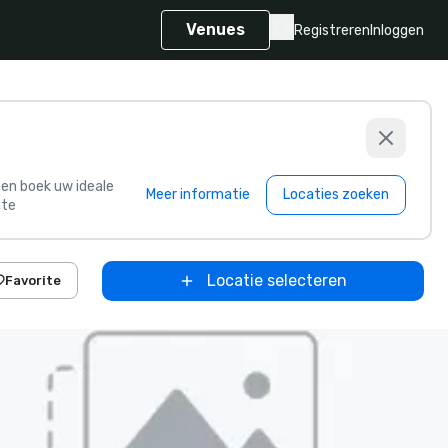
Venues
Registreren
Inloggen
s en boek uw ideale
Meer informatie
Locaties zoeken
te
Locatie selecteren
Favorite