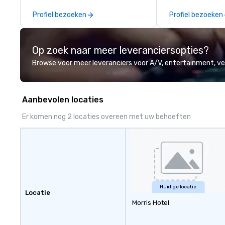
using one word – quality. From our
Profiel bezoeken
Profiel bezoeken
perfectly maintained fleet of late
model luxury vehicles to the
highly experienced and
Op zoek naar meer leveranciersopties?
professional team of chauffeurs
and support staff; you will know
Browse voor meer leveranciers voor A/V, entertainment, 
quality when you travel with La
Costa Limousine.
Aanbevolen locaties
Er komen nog 2 locaties overeen met uw behoeften
Huidige locatie
Locatie
Morris Hotel