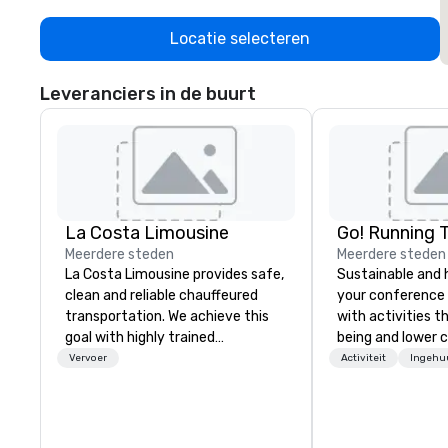
Locatie selecteren
Leveranciers in de buurt
La Costa Limousine
Go! Running 
Meerdere steden
Meerdere steden
La Costa Limousine provides safe,
Sustainable and 
clean and reliable chauffeured
your conference
transportation. We achieve this
with activities t
goal with highly trained
being and lower c
chauffeurs, the newest vehicles
Explore the world
Vervoer
Activiteit
Ingehu
available and a commitment to
expert local runn
Five Star service. The difference
between La Costa Limousine and
other companies can be explained