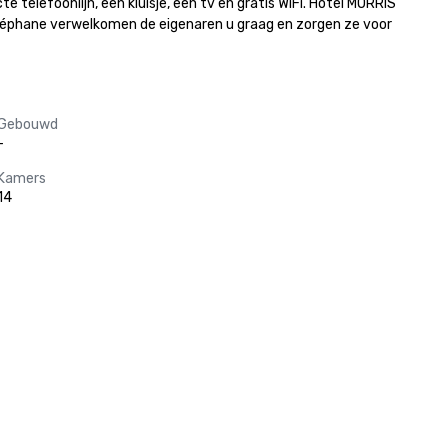
telefoonlijn, een kluisje, een tv en gratis WiFi. Hotel MORRIS 
Stéphane verwelkomen de eigenaren u graag en zorgen ze voor 
Gebouwd
-
Kamers
14