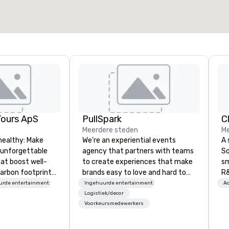
Locatie selecteren
Tours ApS
PullSpark
C
Meerdere steden
Me
healthy: Make
We’re an experiential events
A 
 unforgettable
agency that partners with teams
So
hat boost well-
to create experiences that make
sm
arbon footprints.
brands easy to love and hard to
R&
 on the run with
forget. Most companies already
th
urde entertainment
Ingehuurde entertainment
Ac
ing guides.
know what makes them easy to
saxoph
Logistiek/decor
Voorkeursmedewerkers
love; we help teams design
la
moments that truly stick backed
to
by our trademarked neuroscience
ap