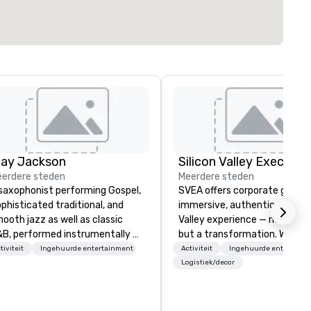
lay Jackson
erdere steden
Meerdere steden
saxophonist performing Gospel,
SVEA offers corporate groups
phisticated traditional, and
immersive, authentic Silicon
ooth jazz as well as classic
Valley experience — not a tour
B, performed instrumentally on
but a transformation. We des
e tenor, alto, and soprano
and facilitate custom execu
tiviteit
Ingehuurde entertainment
Activiteit
Ingehuurde entertainm
one. I am able to provide a
innovation tours, learning
Logistiek/decor
rge,’ LIVE’, musical presentation
sessions, innovation worksho
 any size venue to create the
leadership intensives, and be
propriate ambience for an
the-scenes tech culture