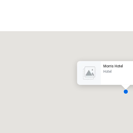
Promote your venue
uxe-hotel
Morris Hotel
Hotel
ergaderzalen
:
Kamers
:
7
220
otale vergaderruimte
:
Grootste zaal
:
2.000 ft²
4.100 ft²