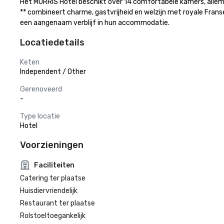
Het MORRIS Hotel beschikt over 14 comfortabele kamers, allemaal 
** combineert charme, gastvrijheid en welzijn met royale Frans
een aangenaam verblijf in hun accommodatie.
Locatiedetails
Keten
Independent / Other
Gerenoveerd
-
Type locatie
Hotel
Voorzieningen
Faciliteiten
Catering ter plaatse
Huisdiervriendelijk
Restaurant ter plaatse
Rolstoeltoegankelijk