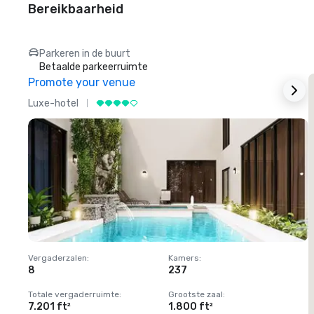
Bereikbaarheid
Parkeren in de buurt
Betaalde parkeerruimte
Promote your venue
Luxe-hotel
L
Vergaderzalen
:
Kamers
:
V
8
237
1
Totale vergaderruimte
:
Grootste zaal
:
T
7.201 ft²
1.800 ft²
1