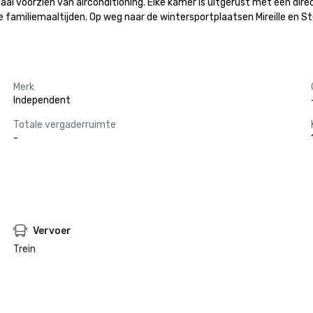
voorzien van airconditioning. Elke kamer is uitgerust met een directe 
e familiemaaltijden. Op weg naar de wintersportplaatsen Mireille en 
Merk
Independent
Totale vergaderruimte
-
Vervoer
Trein