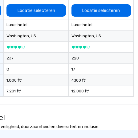
Locatie selecteren
Locatie selecteren
Luxe-hotel
Luxe-hotel
Washington
, US
Washington
, US
237
220
8
17
1.800 ft²
4.100 ft²
7.201 ft²
12.000 ft²
el
eiligheid, duurzaamheid en diversiteit en inclusie.