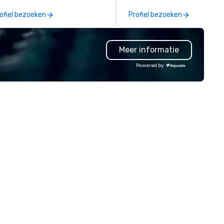
ent, or, be a featured performer
experiences for visiting
ofiel bezoeken
Profiel bezoeken
r the presentation. I also have
delegations, incentive groups
l the necessary amplification
corporate offsites. Whether 
uipment as well as wireless
group wants to think like a Sil
Meer informatie
crophones if they would be
Valley founder, explore the
eded. My original music, TAKE
mindsets driving the world's
Powered by
E CLAY TRAIN, and ,THERE IS A
fastest-growing companies, 
RD’, are available on my
walk away with a practical
bsite, and can be heard on
innovation playbook, SVEA
otify
delivers programming that is
memorable, substantive, and
uniquely rooted in the Valley. 
for groups of 10–200. Fully
customizable by industry,
seniority, and objectives.