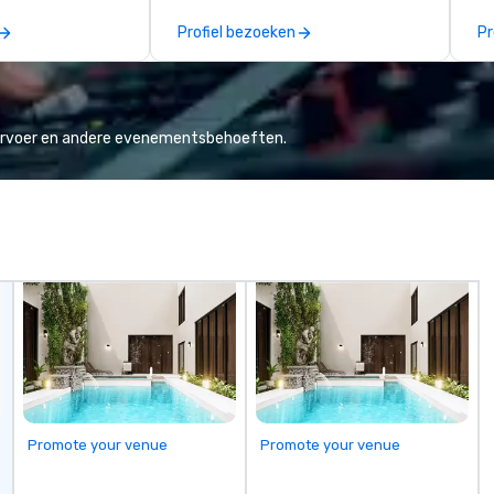
tool, Nistinct.
ev
Profiel bezoeken
Pr
fo
al
eq
mi
ne
vervoer en andere evenementsbehoeften.
TH
WO
we
Sp
Promote your venue
Promote your venue