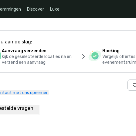
temmingen
Discover
Luxe
u aan de slag:
Aanvraag verzenden
Boeking
Kijk de geselecteerde locaties na en
Vergelijk offerte
verzend een aanvraag
evenementsruim
ntact met ons opnemen
estelde vragen