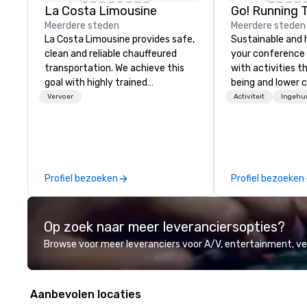
La Costa Limousine
Go! Running 
Meerdere steden
Meerdere steden
La Costa Limousine provides safe,
Sustainable and 
clean and reliable chauffeured
your conference
transportation. We achieve this
with activities t
goal with highly trained
being and lower c
chauffeurs, the newest vehicles
Explore the world
Vervoer
Activiteit
Ingehu
available and a commitment to
expert local runn
Five Star service. The difference
between La Costa Limousine and
other companies can be explained
using one word – quality. From our
Profiel bezoeken
Profiel bezoeken
perfectly maintained fleet of late
model luxury vehicles to the
highly experienced and
Op zoek naar meer leveranciersopties?
professional team of chauffeurs
and support staff; you will know
Browse voor meer leveranciers voor A/V, entertainment, 
quality when you travel with La
Costa Limousine.
Aanbevolen locaties