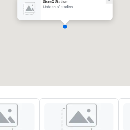
StoneX Stadium
IJsbaan of stadion