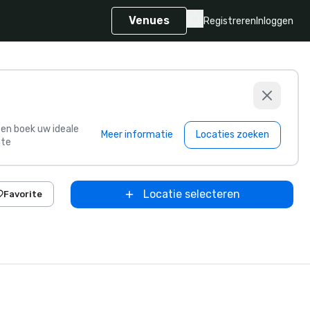
Venues
Registreren
Inloggen
s en boek uw ideale
Meer informatie
Locaties zoeken
te
Locatie selecteren
Favorite