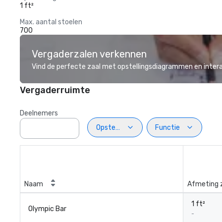
1 ft²
Max. aantal stoelen
700
Vergaderzalen verkennen
Vind de perfecte zaal met opstellingsdiagrammen en inter
Vergaderruimte
Deelnemers
Opstelling
Functie
Naam
Afmeting 
1 ft²
Olympic Bar
-