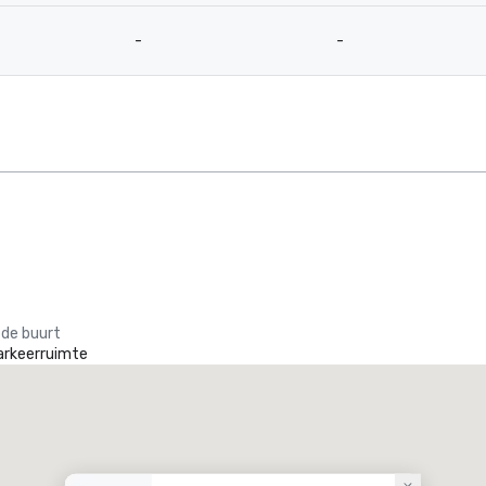
-
-
 de buurt
arkeerruimte