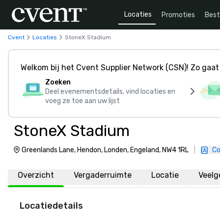
Locaties
Promoties
Bes
Cvent
Locaties
StoneX Stadium
Welkom bij het Cvent Supplier Network (CSN)! Zo gaat 
Zoeken
Deel evenementsdetails, vind locaties en
voeg ze toe aan uw lijst
StoneX Stadium
Greenlands Lane, Hendon, Londen, Engeland, NW4 1RL
|
Co
Overzicht
Vergaderruimte
Locatie
Veelg
Locatiedetails