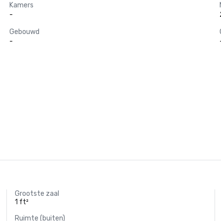
Kamers
-
Gebouwd
-
Grootste zaal
1 ft²
Ruimte (buiten)