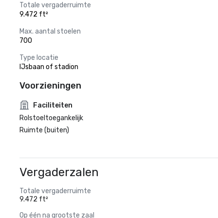
Totale vergaderruimte
9.472 ft²
Max. aantal stoelen
700
Type locatie
IJsbaan of stadion
Voorzieningen
Faciliteiten
Rolstoeltoegankelijk
Ruimte (buiten)
Vergaderzalen
Totale vergaderruimte
9.472 ft²
Op één na grootste zaal