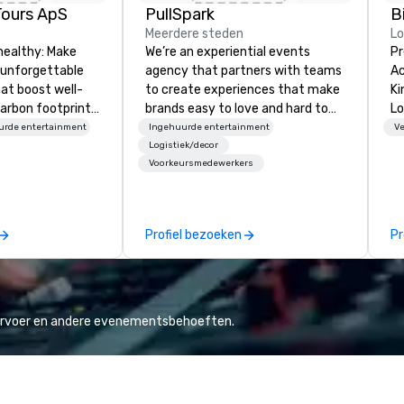
Tours ApS
PullSpark
B
Meerdere steden
L
healthy: Make
We’re an experiential events
Pr
 unforgettable
agency that partners with teams
Ac
hat boost well-
to create experiences that make
Kingdom
arbon footprints.
brands easy to love and hard to
Lo
 on the run with
forget. Most companies already
op
urde entertainment
Ingehuurde entertainment
Ve
ing guides.
know what makes them easy to
hi
Logistiek/decor
Voorkeursmedewerkers
love; we help teams design
fo
moments that truly stick backed
an
by our trademarked neuroscience
pr
tool, Nistinct.
m
Profiel bezoeken
Pr
ex
se
pl
Lo
We
vervoer en andere evenementsbehoeften.
se
6 
co
sy