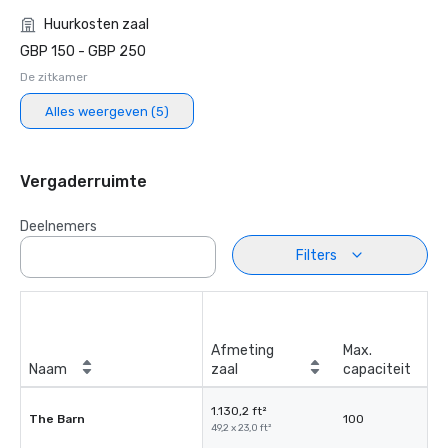
Huurkosten zaal
GBP 150 - GBP 250
De zitkamer
Alles weergeven (5)
Vergaderruimte
Deelnemers
Filters
Afmeting
Max.
Naam
zaal
capaciteit
1.130,2 ft²
The Barn
100
49,2 x 23,0 ft²