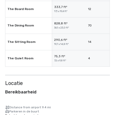
333,7 ft²
The Board Room
12
17,1 x 19,4 ft²
828,8 ft²
The Dining Room
70
36,1 x 23,0 ft²
290,6 ft²
The Sitting Room
14
19,7 x 14,8 ft²
75,3 ft²
The Quiet Room
4
7,5 x 9,8 ft²
Locatie
Bereikbaarheid
Distance from airport 9.4 mi
Parkeren in de buurt