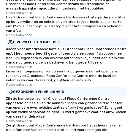
Greencoat Place Conference Centre inzake duurzaamheid of
maatschappelijke impact die zijn gedeeld met het publiek.
Geen antwoord.
Heeft Greencoat Place Conference Centre een strategie die gericht is
op het verwijderen en scheiden van afval (bijvoorbeeld papier, karton,
enz.)? Zo ja, beschrijf uw strategie voor het verwijderen en scheiden
van afval.
Geen antwoord.
DIVERSITEIT EN INCLUSIE
Alleen voor Amerikaanse hotels: is Greencoat Place Conference Centre
en/of het moederbedrijf gecertificeerd als een bedrijf dat voor meer
dan 51% eigendom is van diverse personen? Zo ja, geef aan als welke
van de volgende diverse bedrijven u bent gecertificeerd:
Geen antwoord.
Indien van toepassing, kunt u een link opgeven naar het openbare
rapport van Greencoat Place Conference Centre over de inzet en
initiatieven voor diversiteit, gelijkheid en inclusie?
Geen antwoord.
GEZONDHEID EN VEILIGHEID
Zijn de handelswijzen bij Greencoat Place Conference Centre
opgesteld op basis van de aanbevelingen van gezondheidsdiensten
van openbare overheidsinstanties of privé-organisaties? Zo ja, geef
op van welke organisaties gebruik werd gemaakt voor het ontwikkelen
van deze handelswijzen.
Geen antwoord.
Zorgt Greencoat Place Conference Centre voor het schoonmaken en
desinfecteren van openbare ruimten and voorzieningen die