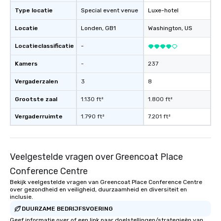
Type locatie
Special event venue
Luxe-hotel
Locatie
Londen
, GB1
Washington
, US
Locatieclassificatie
-
Kamers
-
237
Vergaderzalen
3
8
Grootste zaal
1.130 ft²
1.800 ft²
Vergaderruimte
1.790 ft²
7.201 ft²
Veelgestelde vragen over Greencoat Place
Conference Centre
Bekijk veelgestelde vragen van Greencoat Place Conference Centre
over gezondheid en veiligheid, duurzaamheid en diversiteit en
inclusie.
DUURZAME BEDRIJFSVOERING
Geef informatie over of een link naar doelstellingen/strategieën van