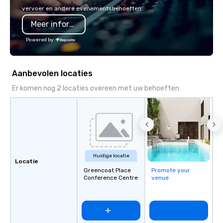
vervoer en andere evenementsbehoeften.
Meer informatie
Powered by
Aanbevolen locaties
Er komen nog 2 locaties overeen met uw behoeften
Huidige locatie
Locatie
Greencoat Place
Promote your
Conference Centre
venue