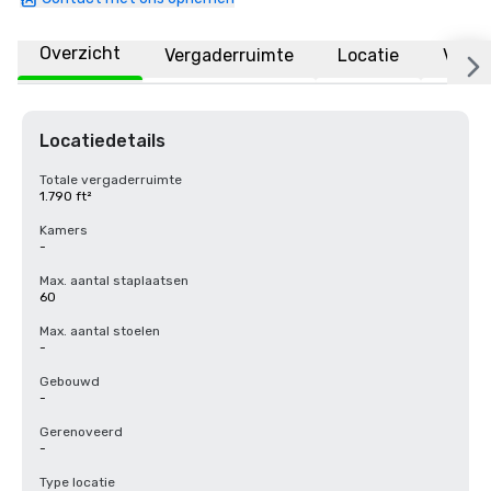
Overzicht
Vergaderruimte
Locatie
Veelg
Locatiedetails
Totale vergaderruimte
1.790 ft²
Kamers
-
Max. aantal staplaatsen
60
Max. aantal stoelen
-
Gebouwd
-
Gerenoveerd
-
Type locatie