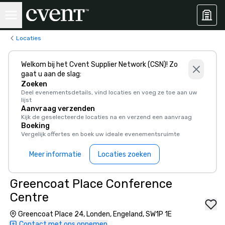
Locaties
Welkom bij het Cvent Supplier Network (CSN)! Zo
gaat u aan de slag:
Zoeken
Deel evenementsdetails, vind locaties en voeg ze toe aan uw
lijst
Aanvraag verzenden
Kijk de geselecteerde locaties na en verzend een aanvraag
Boeking
Vergelijk offertes en boek uw ideale evenementsruimte
Meer informatie
Locaties zoeken
Greencoat Place Conference
Centre
Greencoat Place 24, Londen, Engeland, SW1P 1E
Contact met ons opnemen