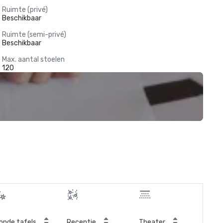
Ruimte (privé)
Beschikbaar
Ruimte (semi-privé)
Beschikbaar
Max. aantal stoelen
120
onde tafels
Receptie
Theater
Kla