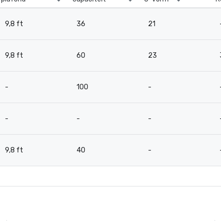
9,8 ft
36
21
9,8 ft
60
23
-
100
-
-
-
-
9,8 ft
40
-