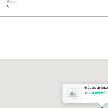
Suites
8
Promote your venue
uxe-hotel
H10 London Water
Hotel
•
4 van 5