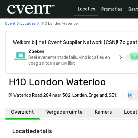
Locaties
Promoties
Bes
Cvent
Locaties
H10 London Waterloo
Welkom bij het Cvent Supplier Network (CSN)! Zo gaat 
Zoeken
Deel evenementsdetails, vind locaties en
voeg ze toe aan uw lijst
H10 London Waterloo
Waterloo Road 284 naar 302, Londen, Engeland, SE1
|
8RQ
Overzicht
Vergaderruimte
Kamers
Locat
Locatiedetails