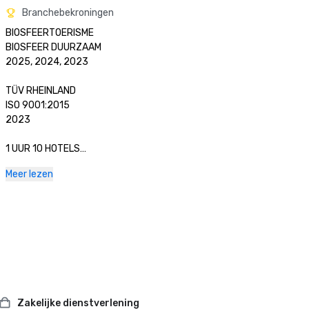
Branchebekroningen
BIOSFEERTOERISME

BIOSFEER DUURZAAM

2025, 2024, 2023

TÜV RHEINLAND

ISO 9001:2015

2023

1 UUR 10 HOTELS

H10 MANAGEMENTSYSTEEM VOOR UITMUNTENDE KWALITEIT

Meer lezen
2023

TRIPADVISOR

TOP 10 VAN DE „MEEST UITSTEKENDE” HOTELKETENS TER 
WERELD

2018

TRIPADVISOR

KEUZE VAN REIZIGERS

Zakelijke dienstverlening
2023, 2021, 2020
