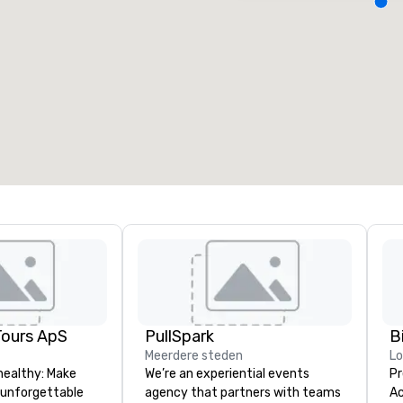
ergaderzalen
:
Kamers
:
7
220
otale vergaderruimte
:
Grootste zaal
:
2.000 ft²
4.100 ft²
Locatie selecteren
Tours ApS
PullSpark
B
Meerdere steden
L
healthy: Make
We’re an experiential events
Pr
 unforgettable
agency that partners with teams
Ac