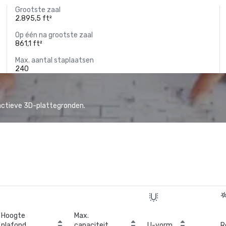
Grootste zaal
2.895,5 ft²
Op één na grootste zaal
861,1 ft²
Max. aantal staplaatsen
240
actieve 3D-plattegronden.
Hoogte
Max.
plafond
capaciteit
U-vorm
R