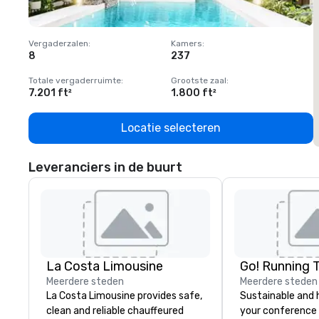
Vergaderzalen
:
Kamers
:
V
8
237
1
Totale vergaderruimte
:
Grootste zaal
:
T
7.201 ft²
1.800 ft²
1
Locatie selecteren
Leveranciers in de buurt
La Costa Limousine
Go! Running 
Meerdere steden
Meerdere steden
La Costa Limousine provides safe,
Sustainable and 
clean and reliable chauffeured
your conference