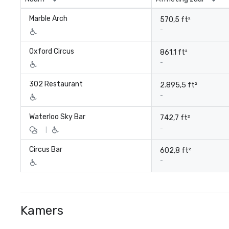
Marble Arch
570,5 ft²
-
Oxford Circus
861,1 ft²
-
302 Restaurant
2.895,5 ft²
-
Waterloo Sky Bar
742,7 ft²
-
|
Circus Bar
602,8 ft²
-
Kamers