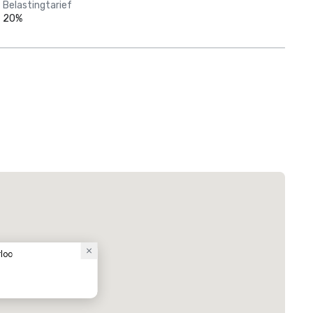
Belastingtarief
20%
loo