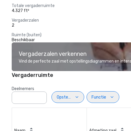
Totale vergaderruimte
4.327 ft²
Vergaderzalen
2
Ruimte (buiten)
Beschikbaar
Vergaderzalen verkennen
Vind de perfecte zaal met opstellingsdiagrammen en inter
Vergaderruimte
Deelnemers
Opstelling
Functie
Naam
Afmeting zaal