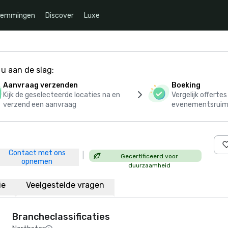
temmingen
Discover
Luxe
u aan de slag:
Aanvraag verzenden
Boeking
Kijk de geselecteerde locaties na en
Vergelijk offerte
verzend een aanvraag
evenementsruim
Contact met ons
|
Gecertificeerd voor
opnemen
duurzaamheid
ie
Veelgestelde vragen
Brancheclassificaties