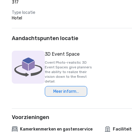
317
Type locatie
Hotel
Aandachtspunten locatie
3D Event Space
Cvent Photo-realistic 3D
Event Spaces give planners
the ability to realize their
vision down to the finest
detail.
Meer informatie
Voorzieningen
Kamerkenmerken en gastenservice
Facilitei