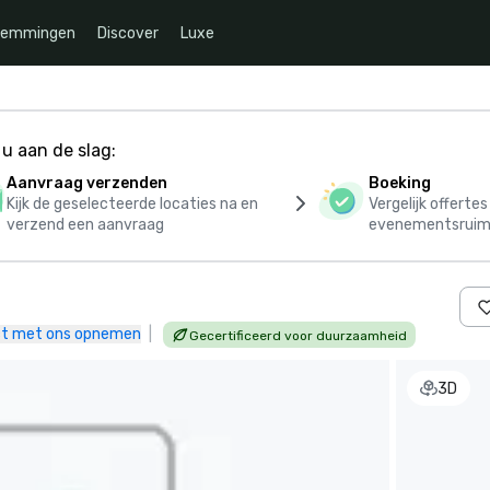
temmingen
Discover
Luxe
u aan de slag:
Aanvraag verzenden
Boeking
Kijk de geselecteerde locaties na en
Vergelijk offerte
verzend een aanvraag
evenementsruim
t met ons opnemen
|
Gecertificeerd voor duurzaamheid
3D