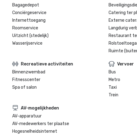
Bagagedepot
Beveiligingsdi
Conciërgeservice
Catering ter p
Internettoegang
Externe cater
Roomservice
Langdurig verbl
Uitzicht (stedelijk)
Restaurant te
Wasserijservice
Rolstoeltoegan
Ruimte (buite
Recreatieve activiteiten
Vervoer
Binnenzwembad
Bus
Fitnesscenter
Metro
Spa of salon
Taxi
Trein
AV-mogelijkheden
AV-apparatuur
AV-medewerkers ter plaatse
Hogesnelheidsinternet