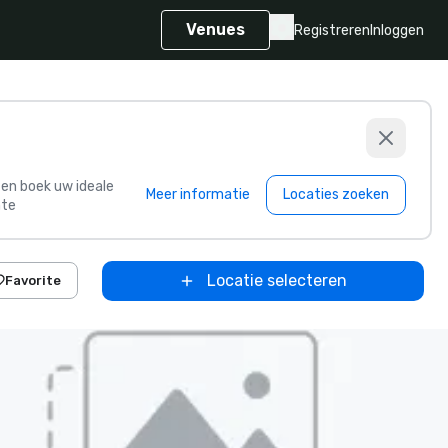
Venues
Registreren
Inloggen
s en boek uw ideale
Meer informatie
Locaties zoeken
te
Locatie selecteren
Favorite