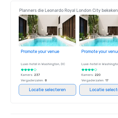
Planners die Leonardo Royal London City bekeken
Promote your venue
Promote your venu
Luxe-hotel in
Washington
, DC
Luxe-hotel in
Washingt
Kamers
:
237
Kamers
:
220
Vergaderzalen
:
8
Vergaderzalen
:
17
Locatie selecteren
Locatie selec