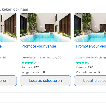
, keken ook naar
e
Promote your venue
Promote your ve
on
, DC
Luxe-hotel in
Washington
, DC
Luxe-hotel in
Washing
Kamers
:
237
Kamers
:
220
Vergaderzalen
:
8
Vergaderzalen
:
17
teren
Locatie selecteren
Locatie sele