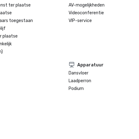
enst ter plaatse
AV-mogelijkheden
laatse
Videoconferentie
aars toegestaan
VIP-service
ijf
r plaatse
kelijk
n)
Apparatuur
Dansvloer
Laadperron
Podium