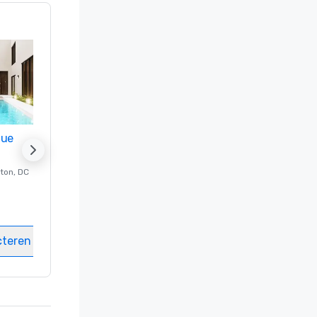
nue
Promote your venue
ton
, DC
Luxe-hotel in
Washington
, DC
Kamers
:
237
Vergaderzalen
:
8
cteren
Locatie selecteren