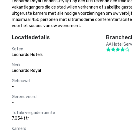
Leonardo Royal London City ligt op een uitstekende centrale loc
vakantiegangers die de stad willen verkennen of zakelijke gaste
uitgeruste kamers met alle nodige voorzieningen om uw verblijf
maximaal 450 personen met ultramoderne conferentiefacilite
voor het succes van uw evenement.
Locatiedetails
Branchecl
AA Hotel Serv
Keten
Leonardo Hotels
Merk
Leonardo Royal
Gebouwd
-
Gerenoveerd
-
Totale vergaderruimte
7.054 ft²
Kamers