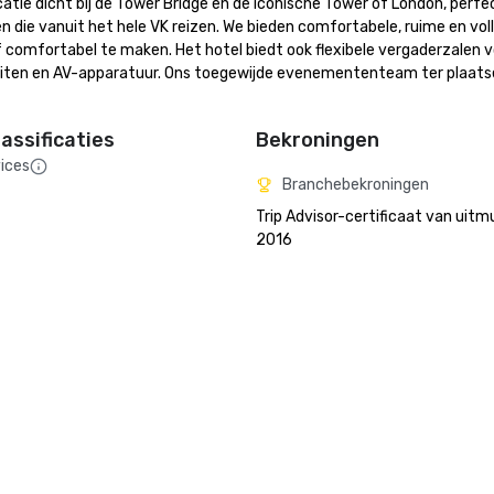
atie dicht bij de Tower Bridge en de iconische Tower of London, perfec
n die vanuit het hele VK reizen. We bieden comfortabele, ruime en voll
 comfortabel te maken. Het hotel biedt ook flexibele vergaderzalen v
iten en AV-apparatuur. Ons toegewijde evenemententeam ter plaatse
assificaties
Bekroningen
ices
Branchebekroningen
Trip Advisor-certificaat van uitm
2016