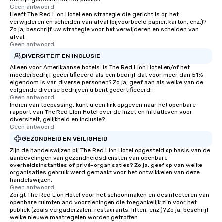
Geen antwoord.
Heeft The Red Lion Hotel een strategie die gericht is op het
verwijderen en scheiden van afval (bijvoorbeeld papier, karton, enz.)?
Zo ja, beschrijf uw strategie voor het verwijderen en scheiden van
afval.
Geen antwoord.
DIVERSITEIT EN INCLUSIE
Alleen voor Amerikaanse hotels: is The Red Lion Hotel en/of het
moederbedrijf gecertificeerd als een bedrijf dat voor meer dan 51%
eigendom is van diverse personen? Zo ja, geef aan als welke van de
volgende diverse bedrijven u bent gecertificeerd:
Geen antwoord.
Indien van toepassing, kunt u een link opgeven naar het openbare
rapport van The Red Lion Hotel over de inzet en initiatieven voor
diversiteit, gelijkheid en inclusie?
Geen antwoord.
GEZONDHEID EN VEILIGHEID
Zijn de handelswijzen bij The Red Lion Hotel opgesteld op basis van de
aanbevelingen van gezondheidsdiensten van openbare
overheidsinstanties of privé-organisaties? Zo ja, geef op van welke
organisaties gebruik werd gemaakt voor het ontwikkelen van deze
handelswijzen.
Geen antwoord.
Zorgt The Red Lion Hotel voor het schoonmaken en desinfecteren van
openbare ruimten and voorzieningen die toegankelijk zijn voor het
publiek (zoals vergaderzalen, restaurants, liften, enz.)? Zo ja, beschrijf
welke nieuwe maatregelen worden getroffen.