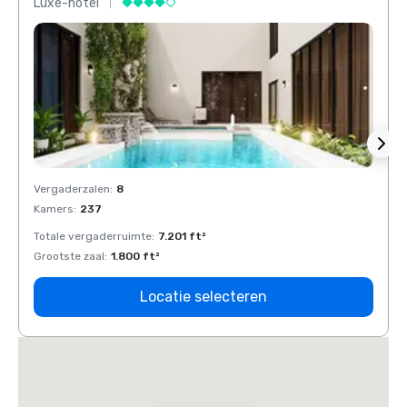
Luxe-hotel
Luxe-
Vergaderzalen
:
8
Verga
Kamers
:
237
Kamer
Totale vergaderruimte
:
7.201 ft²
Total
Grootste zaal
:
1.800 ft²
Groots
Locatie selecteren