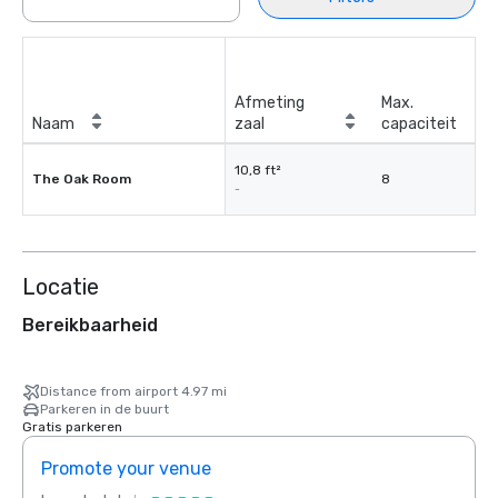
Afmeting
Max.
Naam
zaal
capaciteit
10,8 ft²
The Oak Room
8
-
Locatie
Bereikbaarheid
Distance from airport 4.97 mi
Parkeren in de buurt
Gratis parkeren
Promote your venue
Prom