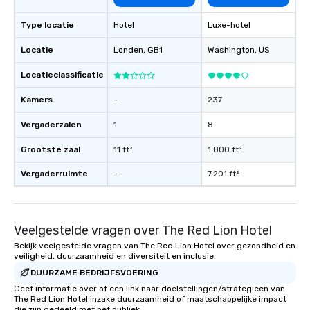
Type locatie
Hotel
Luxe-hotel
Locatie
Londen
, GB1
Washington
, US
Locatieclassificatie
Kamers
-
237
Vergaderzalen
1
8
Grootste zaal
11 ft²
1.800 ft²
Vergaderruimte
-
7.201 ft²
Veelgestelde vragen over The Red Lion Hotel
Bekijk veelgestelde vragen van The Red Lion Hotel over gezondheid en
veiligheid, duurzaamheid en diversiteit en inclusie.
DUURZAME BEDRIJFSVOERING
Geef informatie over of een link naar doelstellingen/strategieën van
The Red Lion Hotel inzake duurzaamheid of maatschappelijke impact
die zijn gedeeld met het publiek.