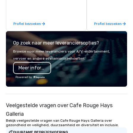
Limousine and other companies can
be explained using one word – quality.
From our perfectly maintained fleet of
Profiel bezoeken
Profiel bezoeken
late model luxury vehicles to the
highly experienced and professional
team of chauffeurs and support staff;
Op zoek naar meer leveranciersopties?
you will know quality when you travel
with La Costa Limousine.
Browse voor meer leveranciers voor A/V, entertainment,
vervoer en andere evenementsbehoeften.
Meer informatie
Powered by
Veelgestelde vragen over Cafe Rouge Hays
Galleria
Bekijk veelgestelde vragen van Cafe Rouge Hays Galleria over
gezondheid en veiligheid, duurzaamheid en diversiteit en inclusie.
DUURZAME BEDRIJFSVOERING