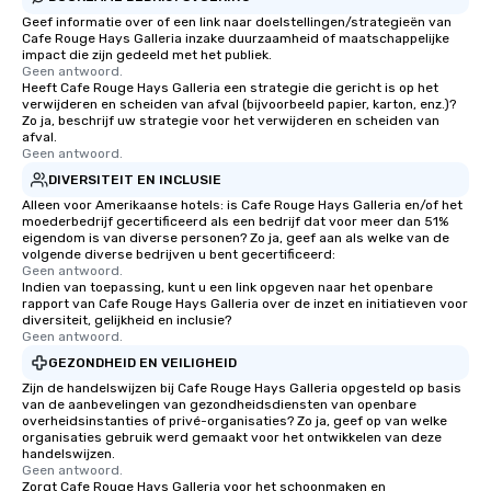
Geef informatie over of een link naar doelstellingen/strategieën van
Cafe Rouge Hays Galleria inzake duurzaamheid of maatschappelijke
impact die zijn gedeeld met het publiek.
Geen antwoord.
Heeft Cafe Rouge Hays Galleria een strategie die gericht is op het
verwijderen en scheiden van afval (bijvoorbeeld papier, karton, enz.)?
Zo ja, beschrijf uw strategie voor het verwijderen en scheiden van
afval.
Geen antwoord.
DIVERSITEIT EN INCLUSIE
Alleen voor Amerikaanse hotels: is Cafe Rouge Hays Galleria en/of het
moederbedrijf gecertificeerd als een bedrijf dat voor meer dan 51%
eigendom is van diverse personen? Zo ja, geef aan als welke van de
volgende diverse bedrijven u bent gecertificeerd:
Geen antwoord.
Indien van toepassing, kunt u een link opgeven naar het openbare
rapport van Cafe Rouge Hays Galleria over de inzet en initiatieven voor
diversiteit, gelijkheid en inclusie?
Geen antwoord.
GEZONDHEID EN VEILIGHEID
Zijn de handelswijzen bij Cafe Rouge Hays Galleria opgesteld op basis
van de aanbevelingen van gezondheidsdiensten van openbare
overheidsinstanties of privé-organisaties? Zo ja, geef op van welke
organisaties gebruik werd gemaakt voor het ontwikkelen van deze
handelswijzen.
Geen antwoord.
Zorgt Cafe Rouge Hays Galleria voor het schoonmaken en