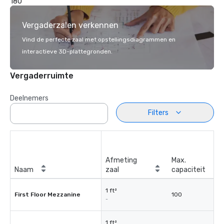
180
Vergaderzalen verkennen
Vind de perfecte zaal met opstellingsdiagrammen en
interactieve 3D-plattegronden.
Vergaderruimte
Deelnemers
Filters
Afmeting
Max.
Naam
zaal
capaciteit
1 ft²
First Floor Mezzanine
100
-
1 ft²