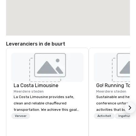
Leveranciers in de buurt
La Costa Limousine
Go! Running Tour
Meerdere steden
Meerdere steden
La Costa Limousine provides safe,
Sustainable and healt
clean and reliable chauffeured
conference unforgetta
transportation. We achieve this goal
activities that boost 
with highly trained chauffeurs, the
lower carbon footprint
Vervoer
Activiteit
Ingehuurde
newest vehicles available and a
world on the run with e
commitment to Five Star service. The
running guides.
difference between La Costa