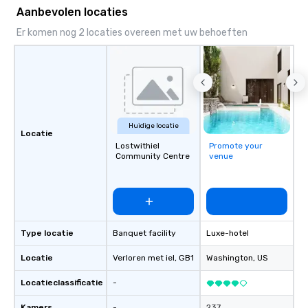
Aanbevolen locaties
Er komen nog 2 locaties overeen met uw behoeften
Huidige locatie
Locatie
Lostwithiel
Promote your
Community Centre
venue
Type locatie
Banquet facility
Luxe-hotel
Locatie
Verloren met iel
, GB1
Washington
, US
Locatieclassificatie
-
Kamers
-
237