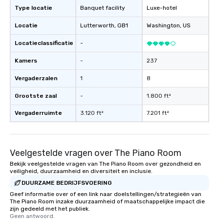
Type locatie
Banquet facility
Luxe-hotel
Locatie
Lutterworth
, GB1
Washington
, US
Locatieclassificatie
-
Kamers
-
237
Vergaderzalen
1
8
Grootste zaal
-
1.800 ft²
Vergaderruimte
3.120 ft²
7.201 ft²
Veelgestelde vragen over The Piano Room
Bekijk veelgestelde vragen van The Piano Room over gezondheid en
veiligheid, duurzaamheid en diversiteit en inclusie.
DUURZAME BEDRIJFSVOERING
Geef informatie over of een link naar doelstellingen/strategieën van
The Piano Room inzake duurzaamheid of maatschappelijke impact die
zijn gedeeld met het publiek.
Geen antwoord.