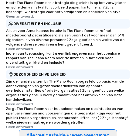
Heeft The Piano Room een strategie die gericht is op het verwijderen
en scheiden van afval (bijvoorbeeld papier, karton, enz.)? Zo ja,
beschrijf uw strategie voor het verwijderen en scheiden van afval.
Geen antwoord.
DIVERSITEIT EN INCLUSIE
Alleen voor Amerikaanse hotels: is The Piano Room en/of het
moederbedrijf gecertificeerd als een bedrijf dat voor meer dan 51%
eigendom is van diverse personen? Zo ja, geef aan als welke van de
volgende diverse bedrijven u bent gecertificeerd:
Geen antwoord.
Indien van toepassing, kunt u een link opgeven naar het openbare
rapport van The Piano Room over de inzet en initiatieven voor
diversiteit, gelijkheid en inclusie?
Geen antwoord.
GEZONDHEID EN VEILIGHEID
Zijn de handelswijzen bij The Piano Room opgesteld op basis van de
aanbevelingen van gezondheidsdiensten van openbare
overheidsinstanties of privé-organisaties? Zo ja, geef op van welke
organisaties gebruik werd gemaakt voor het ontwikkelen van deze
handelswijzen.
Geen antwoord.
Zorgt The Piano Room voor het schoonmaken en desinfecteren van
openbare ruimten and voorzieningen die toegankelijk zijn voor het
publiek (zoals vergaderzalen, restaurants, liften, enz.)? Zo ja, beschrijf
welke nieuwe maatregelen worden getroffen.
Geen antwoord.
Alle veelgestelde vragen weergeven