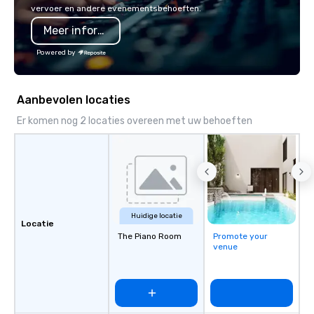
in unforgettable ways.
safety, punctuality, c
vervoer en andere evenementsbehoeften.
service excellence. Ou
Meer informatie
team and attention to 
dependable, polished 
Powered by
every trip, earning the
of corporate clients, 
and meeting planners a
Aanbevolen locaties
Er komen nog 2 locaties overeen met uw behoeften
Huidige locatie
Locatie
The Piano Room
Promote your
venue