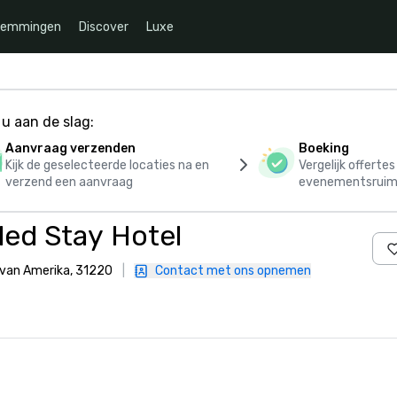
temmingen
Discover
Luxe
u aan de slag:
Aanvraag verzenden
Boeking
Kijk de geselecteerde locaties na en
Vergelijk offerte
verzend een aanvraag
evenementsruim
ed Stay Hotel
n van Amerika, 31220
|
Contact met ons opnemen