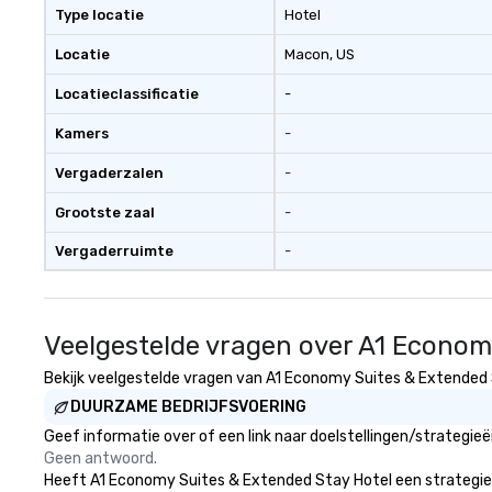
venue we will sou
Type locatie
Hotel
We are based in 
can travel throu
Locatie
Macon
, US
east and beyond.
Locatieclassificatie
-
Kamers
-
Vergaderzalen
-
Grootste zaal
-
Vergaderruimte
-
Veelgestelde vragen over A1 Econom
Bekijk veelgestelde vragen van A1 Economy Suites & Extended St
DUURZAME BEDRIJFSVOERING
Geef informatie over of een link naar doelstellingen/strategi
Geen antwoord.
Heeft A1 Economy Suites & Extended Stay Hotel een strategie die