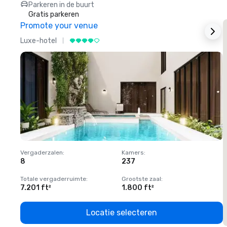
Parkeren in de buurt
Gratis parkeren
Promote your venue
Luxe-hotel
L
Vergaderzalen
:
Kamers
:
V
8
237
1
Totale vergaderruimte
:
Grootste zaal
:
T
7.201 ft²
1.800 ft²
1
Locatie selecteren