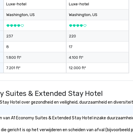
rce one for you.
Luxe-hotel
Luxe-hotel
Atlanta GA and
gh out the South
Washington
, US
Washington
, US
237
220
8
17
1.800 ft²
4.100 ft²
7.201 ft²
12.000 ft²
y Suites & Extended Stay Hotel
ay Hotel over gezondheid en veiligheid, duurzaamheid en diversiteit 
eën van A1 Economy Suites & Extended Stay Hotel inzake duurzaamheid
 gericht is op het verwijderen en scheiden van afval (bijvoorbeeld pap