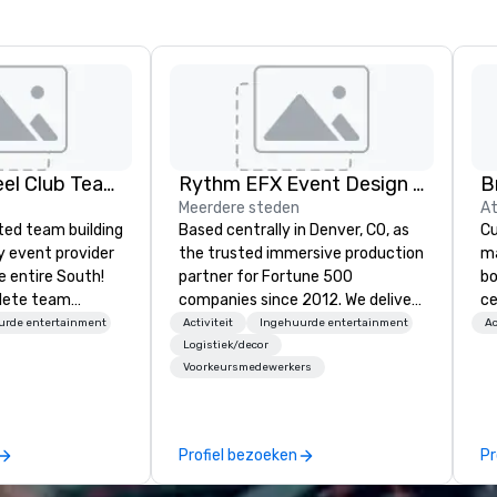
Adult Big Wheel Club Team Building & Custom Events
Rythm EFX Event Design & Fabrication
B
Meerdere steden
At
ted team building
Based centrally in Denver, CO, as
Cu
y event provider
the trusted immersive production
ma
e entire South!
partner for Fortune 500
bo
lete team
companies since 2012. We deliver
ce
e events for
stunning premium AV and in-
on
urde entertainment
Activiteit
Ingehuurde entertainment
Ac
events,
house custom scenic fabrication
su
Logistiek/decor
Voorkeursmedewerkers
os, private
nationwide, so your event feels
wa
oups, & Film/TV.
seamless, looks incredible, and
de
 hosted and
saves you money through smart
st
include PA System
bundling and single-point
Wh
Profiel bezoeken
Pr
start line, 15 f
coordination. Clients keep coming
of
themed course.
back because we make
st