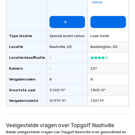
venue
Type locatie
Special event venue
Luxe-hotel
Locatie
Nashville
, US
Washington
, US
Locatieclassificatie
-
Kamers
-
237
Vergaderzalen
8
8
Grootste zaal
3.000 ft²
1.800 ft²
Vergaderruimte
10.979 ft²
7.201 ft²
Veelgestelde vragen over Topgolf Nashville
Bekijk veelgestelde vragen van Topgolf Nashville over gezondheid en