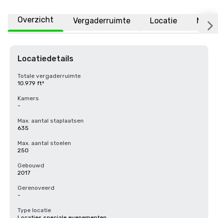
Overzicht
Vergaderruimte
Locatie
Meer
Locatiedetails
Totale vergaderruimte
10.979 ft²
Kamers
-
Max. aantal staplaatsen
635
Max. aantal stoelen
250
Gebouwd
2017
Gerenoveerd
-
Type locatie
Locaties speciale evenementen