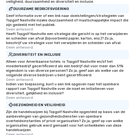
veiligheid, duurzaamheid en diversiteit en inclusie.
DUURZAME BEDRIJFSVOERING
Geef informatie over of een link naar doelstellingen/strategieën van
Topgolf Nashville inzake duurzaamheid of maatschappelijke impact die
zijn gedeeld met het publiek.
Geen antwoord.
Heeft Topgolf Nashville een strategie die gericht is op het verwijderen
en scheiden van afval (bijvoorbeeld papier, karton, enz.)? Zo ja,
beschrijf uw strategie voor het verwijderen en scheiden van afval.
Geen antwoord.
DIVERSITEIT EN INCLUSIE
Alleen voor Amerikaanse hotels: is Topgolf Nashville en/of het
moederbedrijf gecertificeerd als een bedrijf dat voor meer dan 51%
eigendom is van diverse personen? Zo ja, geef aan als welke van de
volgende diverse bedrijven u bent gecertificeerd:
Geen antwoord.
Indien van toepassing, kunt u een link opgeven naar het openbare
rapport van Topgolf Nashville over de inzet en initiatieven voor
diversiteit, gelijkheid en inclusie?
Geen antwoord.
GEZONDHEID EN VEILIGHEID
Zijn de handelswijzen bij Topgolf Nashville opgesteld op basis van de
aanbevelingen van gezondheidsdiensten van openbare
overheidsinstanties of privé-organisaties? Zo ja, geef op van welke
organisaties gebruik werd gemaakt voor het ontwikkelen van deze
handelswijzen.
Geen antwoord.