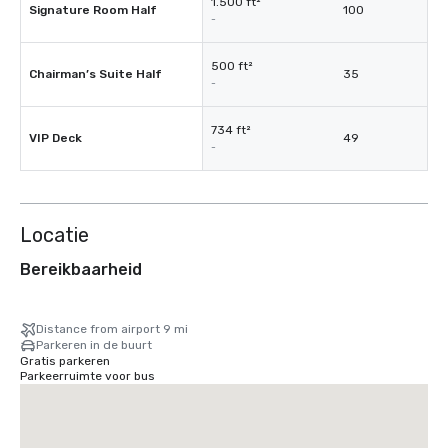
1.500 ft²
Signature Room Half
100
-
500 ft²
Chairman’s Suite Half
35
-
734 ft²
VIP Deck
49
-
Locatie
Bereikbaarheid
Distance from airport 9 mi
Parkeren in de buurt
Gratis parkeren
Parkeerruimte voor bus