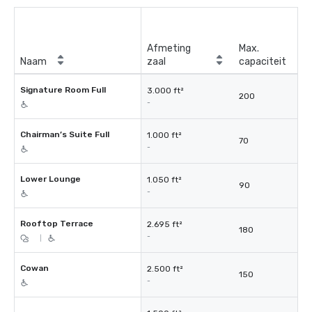
Afmeting
Max.
Naam
zaal
capaciteit
Signature Room Full
3.000 ft²
200
-
Chairman’s Suite Full
1.000 ft²
70
-
Lower Lounge
1.050 ft²
90
-
Rooftop Terrace
2.695 ft²
180
-
|
Cowan
2.500 ft²
150
-