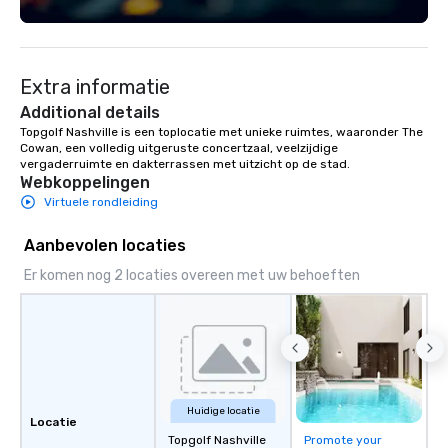
Scheduling Branded Experience:
Custom wraps & signage available VIP
Services: Champagne onboard, red
carpet arrivals Ideal for: Corporate
Extra informatie
Events & Conferences Weddings &
Rehearsal Dinners Music & Food
Additional details
Festivals Sports Team Travel Church
Topgolf Nashville is een toplocatie met unieke ruimtes, waaronder The 
Cowan, een volledig uitgeruste concertzaal, veelzijdige 
& School Group Trips Airport Transfers
vergaderruimte en dakterrassen met uitzicht op de stad.
& Hotel Shuttles Service Areas
Webkoppelingen
Tennessee and surrounding states.
Virtuele rondleiding
Aanbevolen locaties
Er komen nog 2 locaties overeen met uw behoeften
Huidige locatie
Locatie
Topgolf Nashville
Promote your