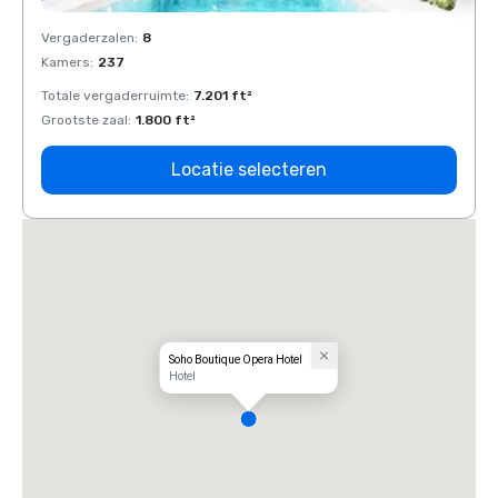
Vergaderzalen
:
8
Verga
Kamers
:
237
Kamer
Totale vergaderruimte
:
7.201 ft²
Total
Grootste zaal
:
1.800 ft²
Groots
Locatie selecteren
Soho Boutique Opera Hotel
Hotel