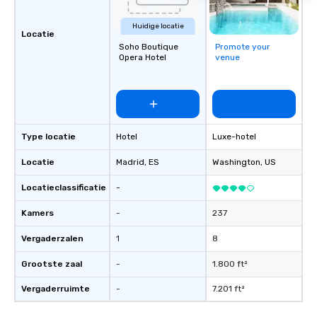
Huidige locatie
Locatie
Soho Boutique
Promote your
Opera Hotel
venue
Type locatie
Hotel
Luxe-hotel
Locatie
Madrid
, ES
Washington
, US
Locatieclassificatie
-
Kamers
-
237
Vergaderzalen
1
8
Grootste zaal
-
1.800 ft²
Vergaderruimte
-
7.201 ft²