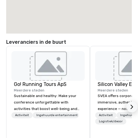
Leveranciers in de buurt
Go! Running Tours ApS
Meerdere steden
Meerdere steden
Sustainable and healthy: Make your
SVEA offers corporate
conference unforgettable with
immersive, authentic S
activities that boost well-being and
experience — not a tour
lower carbon footprints. Explore the
transformation. We de
Activiteit
Ingehuurde entertainment
Activiteit
Ingehuurde
world on the run with expert local
facilitate custom exec
Logistiek/decor
running guides.
tours, learning session
workshops, leadership