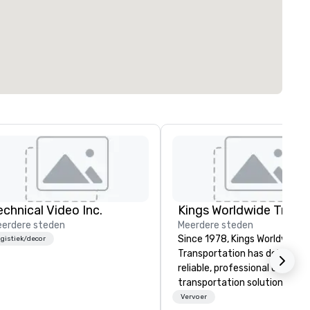
echnical Video Inc.
erdere steden
Meerdere steden
Since 1978, Kings Worldwide
gistiek/decor
Transportation has delivered
reliable, professional chauffe
transportation solutions for
corporate travelers and mee
Vervoer