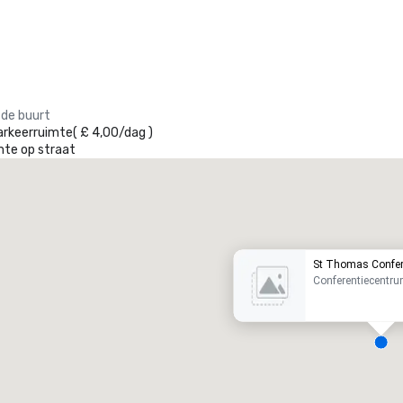
 de buurt
arkeerruimte
(
£ 4,00
/
dag
)
mte op straat
Promote your venue
uxe-hotel
St Thomas Confer
Conferentiecentr
ergaderzalen
:
Kamers
: