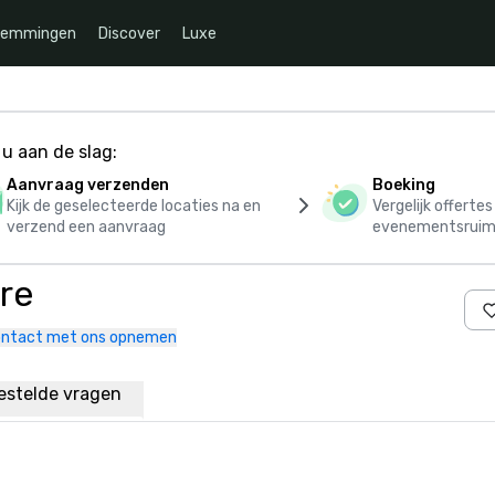
temmingen
Discover
Luxe
u aan de slag:
Aanvraag verzenden
Boeking
Kijk de geselecteerde locaties na en
Vergelijk offerte
verzend een aanvraag
evenementsruim
re
ntact met ons opnemen
estelde vragen