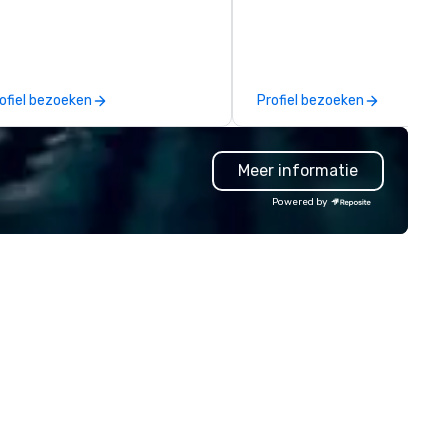
and events worldwide.
Headquartered in Oklahoma Ci
OK we provide seamless servi
throughout more than 500 ci
across the globe through our
ofiel bezoeken
Profiel bezoeken
vetted international partner
network. We are committed to
delivering high-quality groun
Meer informatie
transportation that meets t
standards of today’s corpora
Powered by
travel and meetings progra
prioritizing safety, punctualit
consistency, and service
excellence. Our experienced
and attention to detail ensur
dependable, polished experie
for every trip, earning the lon
term trust of corporate clien
travel managers, and meetin
planners alike.