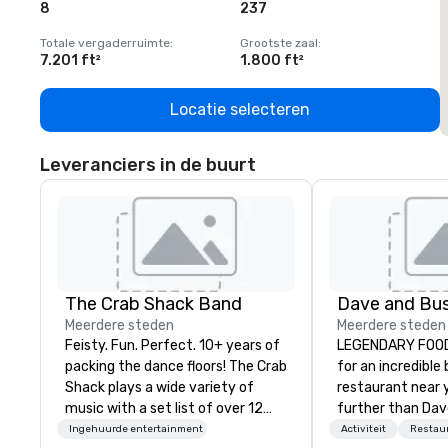
8
237
1
Totale vergaderruimte
:
Grootste zaal
:
T
7.201 ft²
1.800 ft²
1
Locatie selecteren
Leveranciers in de buurt
The Crab Shack Band
Meerdere steden
Meerdere steden
Feisty. Fun. Perfect. 10+ years of
LEGENDARY FOOD 
packing the dance floors! The Crab
for an incredible
Shack plays a wide variety of
restaurant near 
music with a set list of over 12
further than Dav
hours of music. Winner of the
have amazing g
Ingehuurde entertainment
Activiteit
Restau