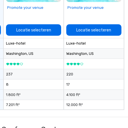
Promote your venue
Promote your venue
Locatie selecteren
Locatie selecteren
Luxe-hotel
Luxe-hotel
Washington
, US
Washington
, US
237
220
8
17
1.800 ft²
4.100 ft²
7.201 ft²
12.000 ft²