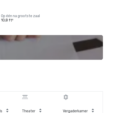
Op één na grootste zaal
10,8 ft²
ls
Theater
Vergaderkamer