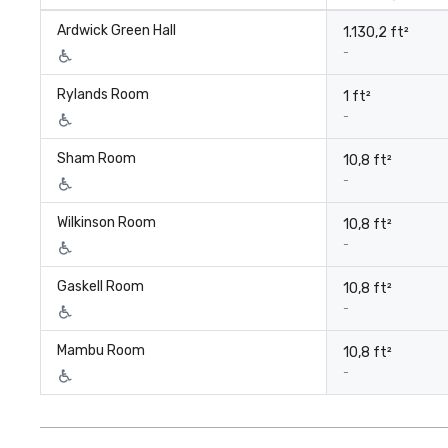
Ardwick Green Hall
1.130,2 ft²
-
Rylands Room
1 ft²
-
Sham Room
10,8 ft²
-
Wilkinson Room
10,8 ft²
-
Gaskell Room
10,8 ft²
-
Mambu Room
10,8 ft²
-