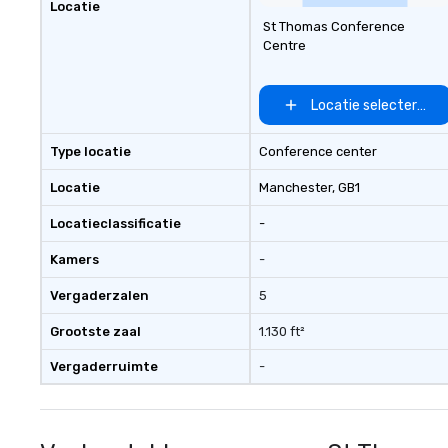
Locatie
St Thomas Conference
Centre
Locatie selecteren
Type locatie
Conference center
Locatie
Manchester
, GB1
Locatieclassificatie
-
Kamers
-
Vergaderzalen
5
Grootste zaal
1.130 ft²
Vergaderruimte
-