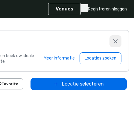
Venues
Registreren
Inloggen
s en boek uw ideale
Meer informatie
Locaties zoeken
te
Locatie selecteren
Favorite