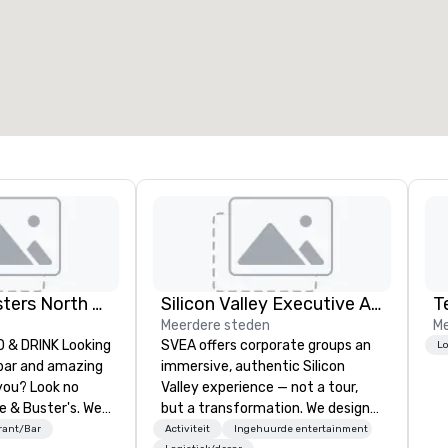
7
220
otale vergaderruimte
:
Grootste zaal
:
2.000 ft²
4.100 ft²
Locatie selecteren
Dave and Busters North east
Silicon Valley Executive Academy
T
Meerdere steden
Me
& DRINK Looking
SVEA offers corporate groups an
Lo
 bar and amazing
immersive, authentic Silicon
you? Look no
Valley experience — not a tour,
e & Buster's. We
but a transformation. We design
ames and award-
and facilitate custom executive
rant/Bar
Activiteit
Ingehuurde entertainment