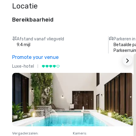
Locatie
Bereikbaarheid
Afstand vanaf vliegveld
Parkeren in
9.4 mijl
Betaalde p
Parkeerrui
Promote your venue
Luxe-hotel
L
Vergaderzalen
:
Kamers
:
V