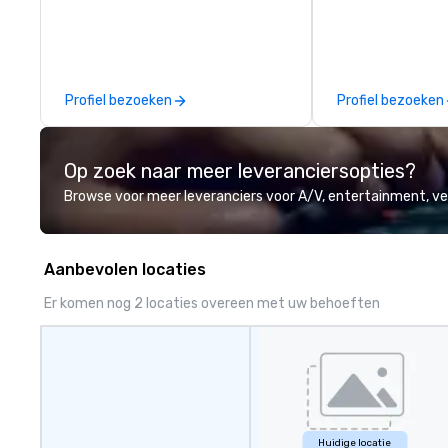
Couples Choice Award, Seacoast
winning food and
Best Band Award and Wedding
check us out!
Spotlight Award. Ask us for a
quote - We would love to hear
from you!
Profiel bezoeken
Profiel bezoeken
Op zoek naar meer leveranciersopties?
Browse voor meer leveranciers voor A/V, entertainment, 
Aanbevolen locaties
Er komen nog 2 locaties overeen met uw behoeften
Huidige locatie