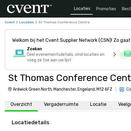
Locaties
Promoties
Bes
Cvent
Locaties
St Thomas Conference Centre
Welkom bij het Cvent Supplier Network (CSN)! Zo gaat 
Zoeken
Deel evenementsdetails, vind locaties en
voeg ze toe aan uw lijst
St Thomas Conference Cent
Ardwick Green North, Manchester, Engeland, M12 6FZ
|
Co
Overzicht
Vergaderruimte
Locatie
Veelg
Locatiedetails