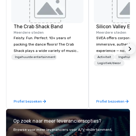
The Crab Shack Band
Meerdere steden
Meerdere steden
Feisty. Fun. Perfect. 10+ years of
SVEA offers corporate
packing the dance floors! The Crab
immersive, authentic S
Shack plays a wide variety of music
experience — not a tour
with a set list of over 12 hours of
transformation. We de
Ingehuurde entertainment
Activiteit
Ingehuurde
music. Winner of the Couples Choice
facilitate custom exec
Logistiek/decor
Award, Seacoast Best Band Award
tours, learning session
and Wedding Spotlight Award. Ask us
workshops, leadership
for a quote - We would love to hear
behind-the-scenes tec
from you!
experiences for visiti
incentive groups, and
Profiel bezoeken
Profiel bezoeken
offsites. Whether your
think like a Silicon Val
explore the mindsets d
Op zoek naar meer leveranciersopties?
world's fastest-growi
or walk away with a pr
Browse voor meer leveranciers voor A/V, entertainment,
innovation playbook, S