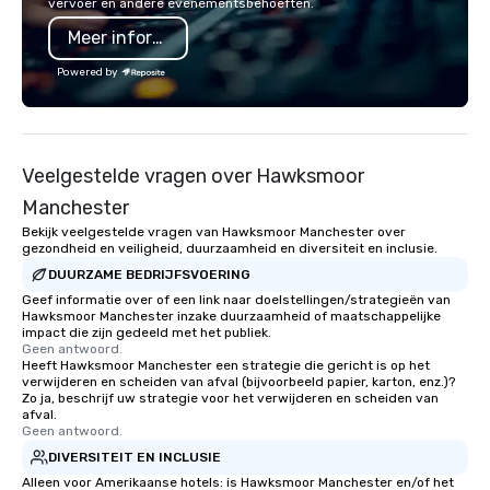
vervoer en andere evenementsbehoeften.
programming that is 
Meer informatie
substantive, and uniqu
the Valley. Ideal for g
Powered by
Fully customizable by 
seniority, and objectiv
Veelgestelde vragen over Hawksmoor
Manchester
Bekijk veelgestelde vragen van Hawksmoor Manchester over
gezondheid en veiligheid, duurzaamheid en diversiteit en inclusie.
DUURZAME BEDRIJFSVOERING
Geef informatie over of een link naar doelstellingen/strategieën van
Hawksmoor Manchester inzake duurzaamheid of maatschappelijke
impact die zijn gedeeld met het publiek.
Geen antwoord.
Heeft Hawksmoor Manchester een strategie die gericht is op het
verwijderen en scheiden van afval (bijvoorbeeld papier, karton, enz.)?
Zo ja, beschrijf uw strategie voor het verwijderen en scheiden van
afval.
Geen antwoord.
DIVERSITEIT EN INCLUSIE
Alleen voor Amerikaanse hotels: is Hawksmoor Manchester en/of het