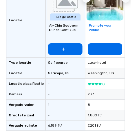
Huidige locatie
Locatie
Ak-Chin Southern
Promote your
Dunes Golf Club
venue
Type locatie
Golf course
Luxe-hotel
Locatie
Maricopa
, US
Washington
, US
Locatieclassificatie
-
Kamers
-
237
Vergaderzalen
1
8
Grootste zaal
-
1.800 ft²
Vergaderruimte
6.189 ft²
7.201 ft²