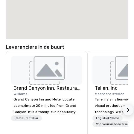
Leveranciers in de buurt
Grand Canyon Inn, Restaurant
Tallen, Inc
Williams
Meerdere steden
Grand Canyon Inn and Motel Locate
Tallen is a nationwide 
approximate 20 minutes from Grand
visual production and
Canyon, It is a family-run hospitality
technology. We provide
company with a long history in
solutions — from crea
Restaurant/Bar
Logistiek/decor
Northern Arizona spanning 4
state-of-the-art equi
Voorkeursmedewerkers
generations. It all started in the early
technical support — fo