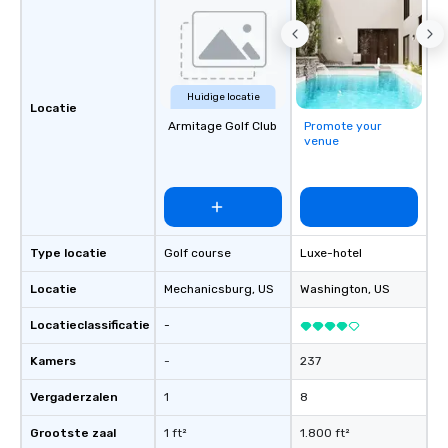
Huidige locatie
Locatie
Armitage Golf Club
Promote your
venue
Type locatie
Golf course
Luxe-hotel
Locatie
Mechanicsburg
, US
Washington
, US
Locatieclassificatie
-
Kamers
-
237
Vergaderzalen
1
8
Grootste zaal
1 ft²
1.800 ft²