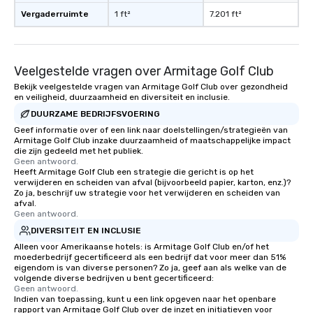
Vergaderruimte
1 ft²
7.201 ft²
Veelgestelde vragen over Armitage Golf Club
Bekijk veelgestelde vragen van Armitage Golf Club over gezondheid
en veiligheid, duurzaamheid en diversiteit en inclusie.
DUURZAME BEDRIJFSVOERING
Geef informatie over of een link naar doelstellingen/strategieën van
Armitage Golf Club inzake duurzaamheid of maatschappelijke impact
die zijn gedeeld met het publiek.
Geen antwoord.
Heeft Armitage Golf Club een strategie die gericht is op het
verwijderen en scheiden van afval (bijvoorbeeld papier, karton, enz.)?
Zo ja, beschrijf uw strategie voor het verwijderen en scheiden van
afval.
Geen antwoord.
DIVERSITEIT EN INCLUSIE
Alleen voor Amerikaanse hotels: is Armitage Golf Club en/of het
moederbedrijf gecertificeerd als een bedrijf dat voor meer dan 51%
eigendom is van diverse personen? Zo ja, geef aan als welke van de
volgende diverse bedrijven u bent gecertificeerd:
Geen antwoord.
Indien van toepassing, kunt u een link opgeven naar het openbare
rapport van Armitage Golf Club over de inzet en initiatieven voor