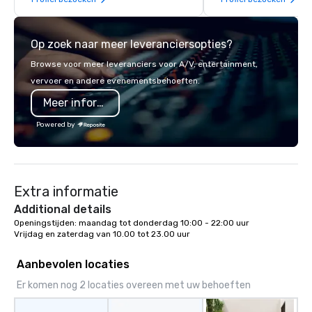
while helping clients save time and
and offer foods with a
costs. Trusted by top organizations
extend shelf life, we’r
across all industries, Tallen brings
opposite. We continuall
Op zoek naar meer leveranciersopties?
visions to life and ensures every
opportunities to add va
event creates lasting impact.
ingredients. We sourc
Browse voor meer leveranciers voor A/V, entertainment,
ingredients in order to
vervoer en andere evenementsbehoeften.
bake our food and bev
Meer informatie
from scratch, in-house,
while honoring Americ
Powered by
farmers and their har
bounty.
Extra informatie
Additional details
Openingstijden: maandag tot donderdag 10:00 - 22:00 uur

Vrijdag en zaterdag van 10.00 tot 23.00 uur
Aanbevolen locaties
Er komen nog 2 locaties overeen met uw behoeften