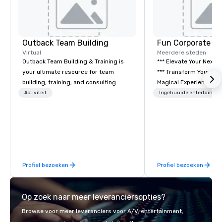
Outback Team Building
Fun Corporate M
Virtual
Meerdere steden
Outback Team Building & Training is
*** Elevate Your Next 
your ultimate resource for team
*** Transform Your Event into a
building, training, and consulting.
Magical Experience with Fun
Recommended by over 30,000+
Corporate Magic, a pr
Activiteit
Ingehuurde entertainme
corporate groups across North
entertainment company
America, our 80+ solutions are
years of experience de
available anywhere, anytime, for any
exclusive performance
sized group.
team of magicians, illu
mentalists, turn event
memorable experience
Profiel bezoeken
Profiel bezoeken
will be talking about fo
come. Whether you're 
boardroom meeting, t
Op zoek naar meer leveranciersopties?
retreat, or holiday cel
shows leave your gue
Browse voor meer leveranciers voor A/V, entertainment,
inspired, and empowered. We