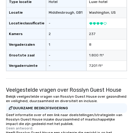
storytelling, we energ
Type locatie
Hotel
Luxe-hotel
and spark real conversation
Locatie
Middlesbrough
, GB1
Washington
, US
reinforce your compa
offer branded perfor
Locatieclassificatie
-
your logo, product, or 
seamlessly blended in
Kamers
2
237
Planning a trade show?
Vergaderzalen
1
8
magicians draw in a c
a lasting impression wi
Grootste zaal
-
1.800 ft²
interactive presentati
showcase your brand. *** More Than
Vergaderruimte
-
7.201 ft²
Magic—We Motivate and In
performances go bey
entertainment. We offe
Veelgestelde vragen over Rosslyn Guest House
team-building progra
motivational shows de
Bekijk veelgestelde vragen van Rosslyn Guest House over gezondheid
en veiligheid, duurzaamheid en diversiteit en inclusie.
trust, collaboration, a
wonder among teams.
DUURZAME BEDRIJFSVOERING
Illusionist Matias Let
Geef informatie over of een link naar doelstellingen/strategieën van
Rosslyn Guest House inzake duurzaamheid of maatschappelijke
for his charisma, prof
impact die zijn gedeeld met het publiek.
style—our workshops c
Geen antwoord.
with actionable insigh
Heeft Rosslyn Guest House een strategie die gericht is op het