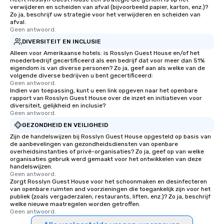
verwijderen en scheiden van afval (bijvoorbeeld papier, karton, enz.)?
long after the applause. Whet
Zo ja, beschrijf uw strategie voor het verwijderen en scheiden van
you're looking to reen
afval.
Geen antwoord.
team, celebrate milest
offer something uniqu
DIVERSITEIT EN INCLUSIE
Magic delivers with ch
Alleen voor Amerikaanse hotels: is Rosslyn Guest House en/of het
moederbedrijf gecertificeerd als een bedrijf dat voor meer dan 51%
and creativity. With a
eigendom is van diverse personen? Zo ja, geef aan als welke van de
customized to your go
volgende diverse bedrijven u bent gecertificeerd:
Geen antwoord.
will walk away inspired
Indien van toepassing, kunt u een link opgeven naar het openbare
ready to create their 
rapport van Rosslyn Guest House over de inzet en initiatieven voor
workplace. *** Let's create Magic
diversiteit, gelijkheid en inclusie?
Geen antwoord.
Together! *** Contact 
GEZONDHEID EN VEILIGHEID
more about our progra
Zijn de handelswijzen bij Rosslyn Guest House opgesteld op basis van
de aanbevelingen van gezondheidsdiensten van openbare
overheidsinstanties of privé-organisaties? Zo ja, geef op van welke
organisaties gebruik werd gemaakt voor het ontwikkelen van deze
handelswijzen.
Geen antwoord.
Zorgt Rosslyn Guest House voor het schoonmaken en desinfecteren
van openbare ruimten and voorzieningen die toegankelijk zijn voor het
publiek (zoals vergaderzalen, restaurants, liften, enz.)? Zo ja, beschrijf
welke nieuwe maatregelen worden getroffen.
Geen antwoord.