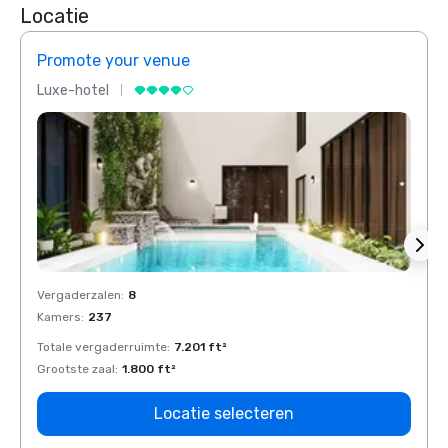
Locatie
Promote your venue
Prom
Luxe-hotel
Luxe-
Vergaderzalen
:
8
Verga
Kamers
:
237
Kamer
Totale vergaderruimte
:
7.201 ft²
Total
Grootste zaal
:
1.800 ft²
Groots
Locatie selecteren