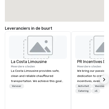
Leveranciers in de buurt
La Costa Limousine
PR Incentives DMC
Meerdere steden
Meerdere steden
La Costa Limousine provides safe,
We bring our passion,
clean and reliable chauffeured
dedication to create t
transportation. We achieve this goal
incentives, events, co
with highly trained chauffeurs, the
meetings, product lau
Vervoer
Activiteit
Voorzienin
newest vehicles available and a
luxury travel experienc
Catering
+5
commitment to Five Star service. The
Clients. Based in Italy,
difference between La Costa
discover more about u
Limousine and other companies can
our Company Profile at