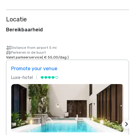
Locatie
Bereikbaarheid
Distance from airport 5 mi
Parkeren in de buurt
Valet parkeerservice
(
€ 55,00
/
dag
)
Promote your venue
Prom
Luxe-hotel
Luxe-