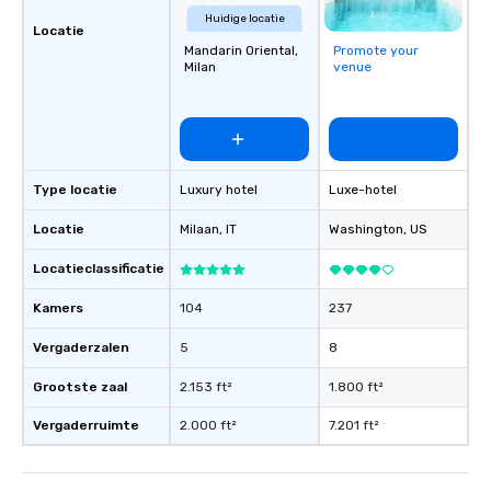
Huidige locatie
Locatie
Mandarin Oriental,
Promote your
Milan
venue
Type locatie
Luxury hotel
Luxe-hotel
Locatie
Milaan
, IT
Washington
, US
Locatieclassificatie
Kamers
104
237
Vergaderzalen
5
8
Grootste zaal
2.153 ft²
1.800 ft²
Vergaderruimte
2.000 ft²
7.201 ft²