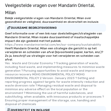
Veelgestelde vragen over Mandarin Oriental,
Milan
Bekijk veelgestelde vragen van Mandarin Oriental, Milan over
gezondheid en veiligheid, duurzaamheid en diversiteit en inclusie.
DUURZAME BEDRIJFSVOERING
Geef informatie over of een link naar doelstellingen/strategieën van
Mandarin Oriental, Milan inzake duurzaamheid of maatschappelijke
impact die zijn gedeeld met het publiek.
https://www.mandarinoriental.com/en/our-company/sustainability
Heeft Mandarin Oriental, Milan een strategie die gericht is op het
verwijderen en scheiden van afval (bijvoorbeeld papier, karton, enz.)?
Zo ja, beschrijf uw strategie voor het verwijderen en scheiden van
afval.
Yes : Waste and Circular Economy ? Tracking generation of waste, 
including food waste, and implementing measures to minimise waste 
generation ? Pursuing opportunities to avoid waste and improve 
resource recovery MOHG ENVIRONMENTAL POLICY MOHG 
ENVIRONMENTAL POLICY 2 Version: January 2023 ? Setting and 
reporting progress against targets for waste intensity reduction and 
waste diversion rate ? Managing residual waste and disposal to 
minimise any adverse effect on the local population or the 
environment ? Minimising the use of harmful substances, and 
substituting, when available, with innocuous products or processes ? 
Ensuring proper management of the storage, use, handling and 
disposal of chemicals
DIVERSITEIT EN INCLUSIE