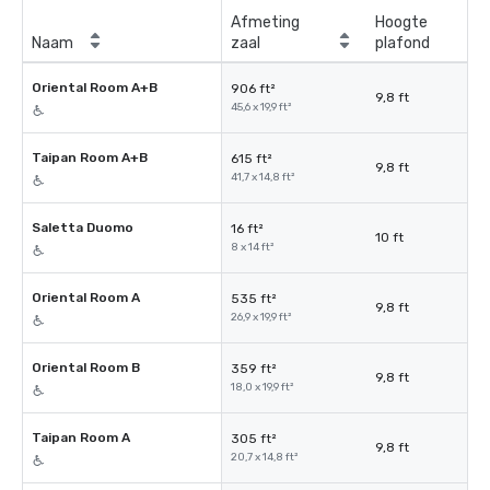
Afmeting
Hoogte
Naam
zaal
plafond
Oriental Room A+B
906 ft²
9,8 ft
45,6 x 19,9 ft²
Taipan Room A+B
615 ft²
9,8 ft
41,7 x 14,8 ft²
Saletta Duomo
16 ft²
10 ft
8 x 14 ft²
Oriental Room A
535 ft²
9,8 ft
26,9 x 19,9 ft²
Oriental Room B
359 ft²
9,8 ft
18,0 x 19,9 ft²
Taipan Room A
305 ft²
9,8 ft
20,7 x 14,8 ft²