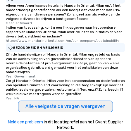
Alleen voor Amerikaanse hotels: is Mandarin Oriental, Milan en/of het
moederbedrijf gecertificeerd als een bedrijf dat voor meer dan 51%
eigendom is van diverse personen? Zo ja, geef aan als welke van de
volgende diverse bedrijven u bent gecertificeerd:
Geen antwoord.
Indien van toepassing, kunt u een link opgeven naar het openbare
rapport van Mandarin Oriental, Milan over de inzet en initiatieven voor
diversiteit, gelijkheid en inclusie?
https://www.mandarinoriental.com/en/our-company/sustainability
GEZONDHEID EN VEILIGHEID
Zijn de handelswijzen bij Mandarin Oriental, Milan opgesteld op basis
van de aanbevelingen van gezondheidsdiensten van openbare
overheidsinstanties of privé-organisaties? Zo ja, geef op van welke
organisaties gebruik werd gemaakt voor het ontwikkelen van deze
handelswijzen.
Yes : Government
Zorgt Mandarin Oriental, Milan voor het schoonmaken en desinfecteren
van openbare ruimten and voorzieningen die toegankelijk zijn voor het
publiek (zoals vergaderzalen, restaurants, liften, enz.)? Zo ja, beschrijf
welke nieuwe maatregelen worden getroffen.
Yes : NA
Alle veelgestelde vragen weergeven
Meld een probleem
in dit locatieprofiel aan het Cvent Supplier
Network.