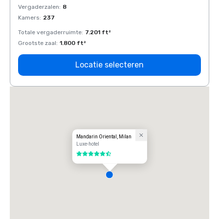
Vergaderzalen
:
8
Verga
Kamers
:
237
Kamer
Totale vergaderruimte
:
7.201 ft²
Total
Grootste zaal
:
1.800 ft²
Groots
Locatie selecteren
Mandarin Oriental, Milan
Luxe-hotel
5.5 van 6