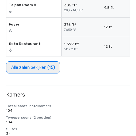
Taipan Room B
305 ft²
9,8 ft
20,7 x 14,8 ft²
Foyer
376 ft²
12 ft
7 x 50 ft²
Seta Restaurant
1.399 ft²
12 ft
141 x 11 ft²
Alle zalen bekijken (15)
Kamers
Totaal aantal hotelkamers
104
Tweepersoons (2 bedden)
104
Suites
34