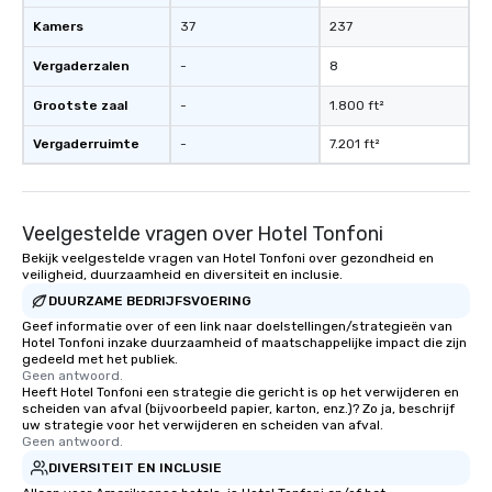
Kamers
37
237
Vergaderzalen
-
8
Grootste zaal
-
1.800 ft²
Vergaderruimte
-
7.201 ft²
Veelgestelde vragen over Hotel Tonfoni
Bekijk veelgestelde vragen van Hotel Tonfoni over gezondheid en
veiligheid, duurzaamheid en diversiteit en inclusie.
DUURZAME BEDRIJFSVOERING
Geef informatie over of een link naar doelstellingen/strategieën van
Hotel Tonfoni inzake duurzaamheid of maatschappelijke impact die zijn
gedeeld met het publiek.
Geen antwoord.
Heeft Hotel Tonfoni een strategie die gericht is op het verwijderen en
scheiden van afval (bijvoorbeeld papier, karton, enz.)? Zo ja, beschrijf
uw strategie voor het verwijderen en scheiden van afval.
Geen antwoord.
DIVERSITEIT EN INCLUSIE