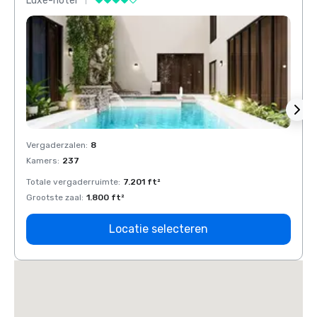
Luxe-hotel
Luxe-
Vergaderzalen
:
8
Verga
Kamers
:
237
Kamer
Totale vergaderruimte
:
7.201 ft²
Total
Grootste zaal
:
1.800 ft²
Groots
Locatie selecteren