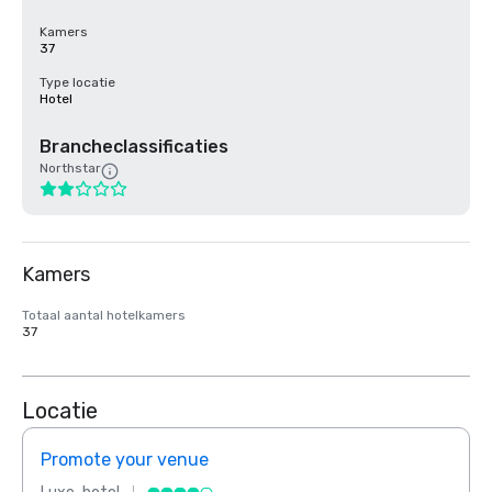
Kamers
37
Type locatie
Hotel
Brancheclassificaties
Northstar
Kamers
Totaal aantal hotelkamers
37
Locatie
Promote your venue
Prom