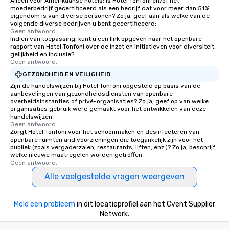
Alleen voor Amerikaanse hotels: is Hotel Tonfoni en/of het
moederbedrijf gecertificeerd als een bedrijf dat voor meer dan 51%
eigendom is van diverse personen? Zo ja, geef aan als welke van de
volgende diverse bedrijven u bent gecertificeerd:
Geen antwoord.
Indien van toepassing, kunt u een link opgeven naar het openbare
rapport van Hotel Tonfoni over de inzet en initiatieven voor diversiteit,
gelijkheid en inclusie?
Geen antwoord.
GEZONDHEID EN VEILIGHEID
Zijn de handelswijzen bij Hotel Tonfoni opgesteld op basis van de
aanbevelingen van gezondheidsdiensten van openbare
overheidsinstanties of privé-organisaties? Zo ja, geef op van welke
organisaties gebruik werd gemaakt voor het ontwikkelen van deze
handelswijzen.
Geen antwoord.
Zorgt Hotel Tonfoni voor het schoonmaken en desinfecteren van
openbare ruimten and voorzieningen die toegankelijk zijn voor het
publiek (zoals vergaderzalen, restaurants, liften, enz.)? Zo ja, beschrijf
welke nieuwe maatregelen worden getroffen.
Geen antwoord.
Alle veelgestelde vragen weergeven
Meld een probleem
in dit locatieprofiel aan het Cvent Supplier
Network.