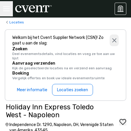
Locaties
Welkom bij het Cvent Supplier Network (CSN)! Zo
gaat u aan de slag:
Zoeken
Deel evenementsdetails, vind locaties en voeg ze toe aan uw
lijst
Aanvraag verzenden
Kijk de geselecteerde locaties na en verzend een aanvraag
Boeking
Vergelijk offertes en boek uw ideale evenementsruimte
Meer informatie
Locaties zoeken
Holiday Inn Express Toledo
West - Napoleon
Independence Dr. 1290, Napoleon, OH, Verenigde Staten
van Amerika, 43545