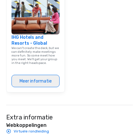
IHG Hotels and
Resorts - Global
We can't create the deck, but we
can definitely make meetings
more fun. So come meet how
you meet. We'll get your group
in the right headspace.
Meer informatie
Extra informatie
Webkoppelingen
Virtuele rondleiding