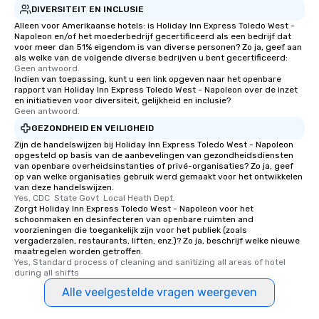
DIVERSITEIT EN INCLUSIE
Alleen voor Amerikaanse hotels: is Holiday Inn Express Toledo West -
Napoleon en/of het moederbedrijf gecertificeerd als een bedrijf dat
voor meer dan 51% eigendom is van diverse personen? Zo ja, geef aan
als welke van de volgende diverse bedrijven u bent gecertificeerd:
Geen antwoord.
Indien van toepassing, kunt u een link opgeven naar het openbare
rapport van Holiday Inn Express Toledo West - Napoleon over de inzet
en initiatieven voor diversiteit, gelijkheid en inclusie?
Geen antwoord.
GEZONDHEID EN VEILIGHEID
Zijn de handelswijzen bij Holiday Inn Express Toledo West - Napoleon
opgesteld op basis van de aanbevelingen van gezondheidsdiensten
van openbare overheidsinstanties of privé-organisaties? Zo ja, geef
op van welke organisaties gebruik werd gemaakt voor het ontwikkelen
van deze handelswijzen.
Yes, CDC  State Govt  Local Heath Dept.
Zorgt Holiday Inn Express Toledo West - Napoleon voor het
schoonmaken en desinfecteren van openbare ruimten and
voorzieningen die toegankelijk zijn voor het publiek (zoals
vergaderzalen, restaurants, liften, enz.)? Zo ja, beschrijf welke nieuwe
maatregelen worden getroffen.
Yes, Standard process of cleaning and sanitizing all areas of hotel 
during all shifts
Alle veelgestelde vragen weergeven