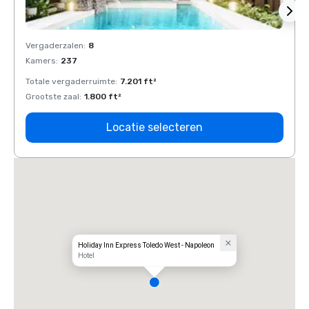
Vergaderzalen
:
8
Verga
Kamers
:
237
Kamer
Totale vergaderruimte
:
7.201 ft²
Total
Grootste zaal
:
1.800 ft²
Groots
Locatie selecteren
Holiday Inn Express Toledo West - Napoleon
Hotel