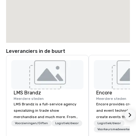
Leveranciers in de buurt
LMS Brandz
Encore
Meerdere steden
Meerdere steden
LMS Brandz is a full-service agency
Encore provides creati
specializing in trade show
and event technology 
merchandise and much more. From
create events that tr
booth giveaways and branded apparel
creates memorable ev
Voorzieningen/Giften
Logistiek/decor
Logistiek/decor
to executive gifting, displays,
that engage and tran
Voorkeursmedewerkers