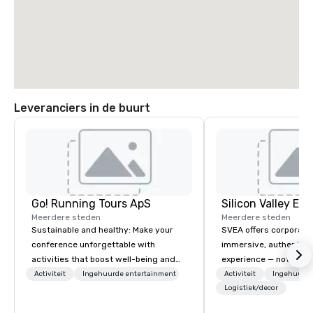
Leveranciers in de buurt
Go! Running Tours ApS
Meerdere steden
Meerdere steden
Sustainable and healthy: Make your
SVEA offers corporate
conference unforgettable with
immersive, authentic S
activities that boost well-being and
experience — not a tour
lower carbon footprints. Explore the
transformation. We de
Activiteit
Ingehuurde entertainment
Activiteit
Ingehuurde
world on the run with expert local
facilitate custom exec
Logistiek/decor
running guides.
tours, learning session