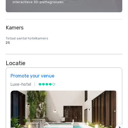
interactieve 3D-plattegronden.
Kamers
Totaal aantal hotelkamers
25
Locatie
Promote your venue
Prom
Luxe-hotel
Luxe-