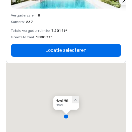
Vergaderzalen
:
8
Verga
Kamers
:
237
Kamer
Totale vergaderruimte
:
7.201 ft²
Total
Grootste zaal
:
1.800 ft²
Groots
Locatie selecteren
Hotel Kühl
Hotel