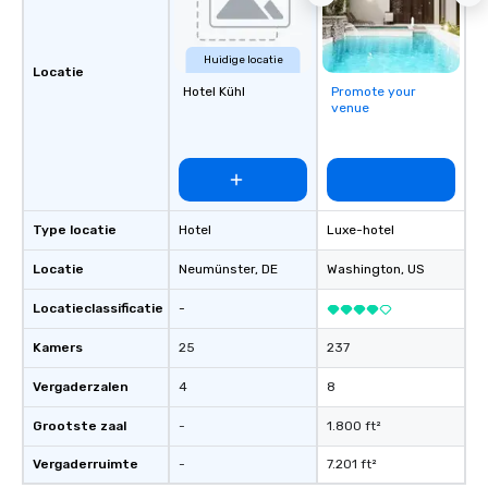
Huidige locatie
Locatie
Hotel Kühl
Promote your
venue
Type locatie
Hotel
Luxe-hotel
Locatie
Neumünster
, DE
Washington
, US
Locatieclassificatie
-
Kamers
25
237
Vergaderzalen
4
8
Grootste zaal
-
1.800 ft²
Vergaderruimte
-
7.201 ft²