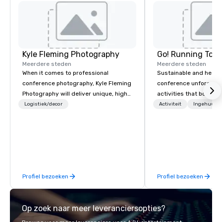
Kyle Fleming Photography
Go! Running Tour
Meerdere steden
Meerdere steden
When it comes to professional
Sustainable and healt
conference photography, Kyle Fleming
conference unforgetta
Photography will deliver unique, high
activities that boost 
quality photos capturing all of the
lower carbon footprint
Logistiek/decor
Activiteit
Ingehuurde
important details of your conference.
world on the run with e
We capture every aspect and all of the
running guides.
details large and small of your
conference, including keynote
speakers or presentations, audience
interactions, conference booths or
Profiel bezoeken
Profiel bezoeken
exhibits, and every important aspect
of the conference.
Op zoek naar meer leveranciersopties?