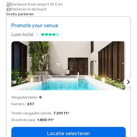
Distance from airport 10.5 mi
Parkeren in de buurt
Gratis parkeren
Promote your venue
Prom
Luxe-hotel
Luxe-
Vergaderzalen
:
8
Verga
Kamers
:
237
Kamer
Totale vergaderruimte
:
7.201 ft²
Total
Grootste zaal
:
1.800 ft²
Groots
Locatie selecteren