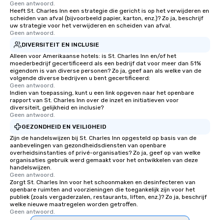
Geen antwoord.
Heeft St. Charles Inn een strategie die gericht is op het verwijderen en
scheiden van afval (bijvoorbeeld papier, karton, enz.)? Zo ja, beschrijf
uw strategie voor het verwijderen en scheiden van afval.
Geen antwoord.
DIVERSITEIT EN INCLUSIE
Alleen voor Amerikaanse hotels: is St. Charles Inn en/of het
moederbedrijf gecertificeerd als een bedrijf dat voor meer dan 51%
eigendom is van diverse personen? Zo ja, geef aan als welke van de
volgende diverse bedrijven u bent gecertificeerd:
Geen antwoord.
Indien van toepassing, kunt u een link opgeven naar het openbare
rapport van St. Charles Inn over de inzet en initiatieven voor
diversiteit, gelijkheid en inclusie?
Geen antwoord.
GEZONDHEID EN VEILIGHEID
Zijn de handelswijzen bij St. Charles Inn opgesteld op basis van de
aanbevelingen van gezondheidsdiensten van openbare
overheidsinstanties of privé-organisaties? Zo ja, geef op van welke
organisaties gebruik werd gemaakt voor het ontwikkelen van deze
handelswijzen.
Geen antwoord.
Zorgt St. Charles Inn voor het schoonmaken en desinfecteren van
openbare ruimten and voorzieningen die toegankelijk zijn voor het
publiek (zoals vergaderzalen, restaurants, liften, enz.)? Zo ja, beschrijf
welke nieuwe maatregelen worden getroffen.
Geen antwoord.