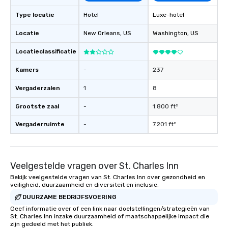
Type locatie
Hotel
Luxe-hotel
Locatie
New Orleans
, US
Washington
, US
Locatieclassificatie
Kamers
-
237
Vergaderzalen
1
8
Grootste zaal
-
1.800 ft²
Vergaderruimte
-
7.201 ft²
Veelgestelde vragen over St. Charles Inn
Bekijk veelgestelde vragen van St. Charles Inn over gezondheid en
veiligheid, duurzaamheid en diversiteit en inclusie.
DUURZAME BEDRIJFSVOERING
Geef informatie over of een link naar doelstellingen/strategieën van
St. Charles Inn inzake duurzaamheid of maatschappelijke impact die
zijn gedeeld met het publiek.