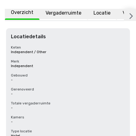
Overzicht
Vergaderruimte
Locatie
Veelg
Locatiedetails
Keten
Independent / Other
Merk
Independent
Gebouwd
-
Gerenoveerd
-
Totale vergaderruimte
-
Kamers
-
Type locatie
Hotel