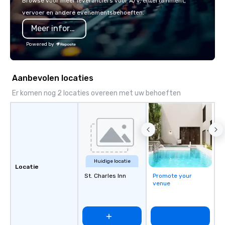
Browse voor meer leveranciers voor A/V, entertainment,
vervoer en andere evenementsbehoeften.
Meer informatie
Powered by
Aanbevolen locaties
Er komen nog 2 locaties overeen met uw behoeften
Huidige locatie
Locatie
St. Charles Inn
Promote your
venue