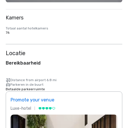
Kamers
Totaal aantal hotelkamers
76
Locatie
Bereikbaarheid
Distance from airport 6.8 mi
Parkeren in de buurt
Betaalde parkeerruimte
Promote your venue
Prom
Luxe-hotel
Luxe-