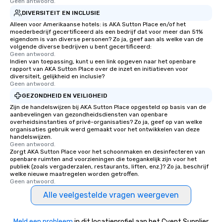
Geen antwoord.
DIVERSITEIT EN INCLUSIE
Alleen voor Amerikaanse hotels: is AKA Sutton Place en/of het
moederbedrijf gecertificeerd als een bedrijf dat voor meer dan 51%
eigendom is van diverse personen? Zo ja, geef aan als welke van de
volgende diverse bedrijven u bent gecertificeerd:
Geen antwoord.
Indien van toepassing, kunt u een link opgeven naar het openbare
rapport van AKA Sutton Place over de inzet en initiatieven voor
diversiteit, gelijkheid en inclusie?
Geen antwoord.
GEZONDHEID EN VEILIGHEID
Zijn de handelswijzen bij AKA Sutton Place opgesteld op basis van de
aanbevelingen van gezondheidsdiensten van openbare
overheidsinstanties of privé-organisaties? Zo ja, geef op van welke
organisaties gebruik werd gemaakt voor het ontwikkelen van deze
handelswijzen.
Geen antwoord.
Zorgt AKA Sutton Place voor het schoonmaken en desinfecteren van
openbare ruimten and voorzieningen die toegankelijk zijn voor het
publiek (zoals vergaderzalen, restaurants, liften, enz.)? Zo ja, beschrijf
welke nieuwe maatregelen worden getroffen.
Geen antwoord.
Alle veelgestelde vragen weergeven
Meld een probleem
in dit locatieprofiel aan het Cvent Supplier