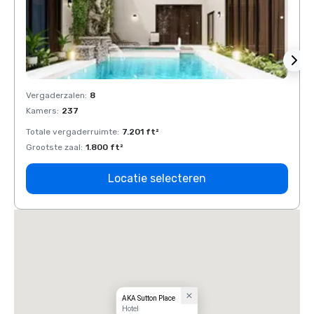
Vergaderzalen
:
8
Verga
Kamers
:
237
Kamer
Totale vergaderruimte
:
7.201 ft²
Total
Grootste zaal
:
1.800 ft²
Groots
Locatie selecteren
AKA Sutton Place
Hotel