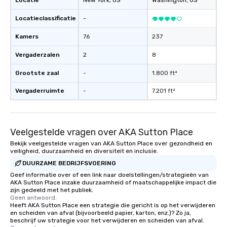
Locatie
New York
, US
Washington
, US
Locatieclassificatie
-
Kamers
76
237
Vergaderzalen
2
8
Grootste zaal
-
1.800 ft²
Vergaderruimte
-
7.201 ft²
Veelgestelde vragen over AKA Sutton Place
Bekijk veelgestelde vragen van AKA Sutton Place over gezondheid en
veiligheid, duurzaamheid en diversiteit en inclusie.
DUURZAME BEDRIJFSVOERING
Geef informatie over of een link naar doelstellingen/strategieën van
AKA Sutton Place inzake duurzaamheid of maatschappelijke impact die
zijn gedeeld met het publiek.
Geen antwoord.
Heeft AKA Sutton Place een strategie die gericht is op het verwijderen
en scheiden van afval (bijvoorbeeld papier, karton, enz.)? Zo ja,
beschrijf uw strategie voor het verwijderen en scheiden van afval.