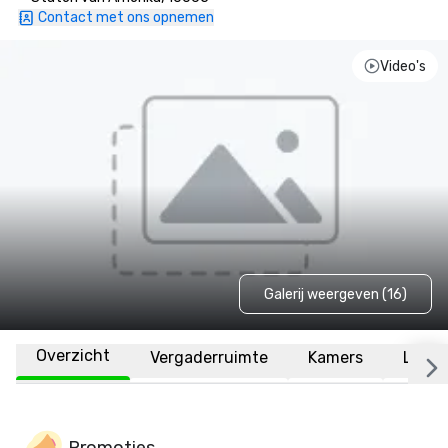
Contact met ons opnemen
Video's
Galerij weergeven (16)
Overzicht
Vergaderruimte
Kamers
Locat
Promoties