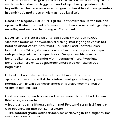
De menu's van The Regency Bar & Grill serveren ook zeven dagen per 
week lunch en diner en leggen de nadruk op lokaal geproduceerde 
ingrediënten, heldere smaken en zorgvuldig bereide seizoensgroenten 
in combinatie met vlees en vis van hoge kwaliteit.

Naast The Regency Bar & Grill ligt de Sant Ambroeus Coffee Bar, een 
op zichzelf staand afhaalcaféconcept met hun kenmerkende gebakjes 
en koffie, met een aparte ingang op 61st Street. 

De Julien Farel Restore Salon & Spa beslaat meer dan 10.000 
vierkante meter op de tweede verdieping, met ingangen vanuit het 
hotel en direct vanaf 61st Street. De Julien Farel Restore Salon 
beschikt over 24 snijstations, een privésalon voor vips en een aparte 
ontspanningsruimte met open haard. De spa beschikt over acht 
behandelkamers, waaronder vier massageruimtes, twee luxe 
behandelkamers en twee gezichtskamers plus een exclusieve 
nagelsuite. 

Het Julien Farel Fitness Center beschikt over ultramoderne 
apparatuur, waaronder Peloton-fietsen, met gratis toegang voor 
hotelgasten. Er zijn ook kleedkamers en kluisjes voor mannen en 
vrouwen beschikbaar.

Gasten kunnen genieten van exclusieve voordelen met Park Avenue 
Privileges, waaronder:

-Het ultramoderne fitnesscentrum met Peloton-fietsen is 24 uur per 
dag beschikbaar met een kamersleutel

- Elke ochtend gratis koffieservice voor onderweg in The Regency Bar 