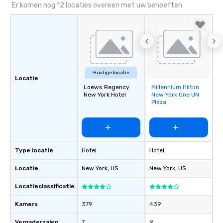
Er komen nog 12 locaties overeen met uw behoeften
Huidige locatie
Locatie
Loews Regency
Millennium Hilton
Removed from
New York Hotel
New York One UN
favorites
Plaza
Type locatie
Hotel
Hotel
Locatie
New York
, US
New York
, US
Locatieclassificatie
Kamers
379
439
Vergaderzalen
7
9