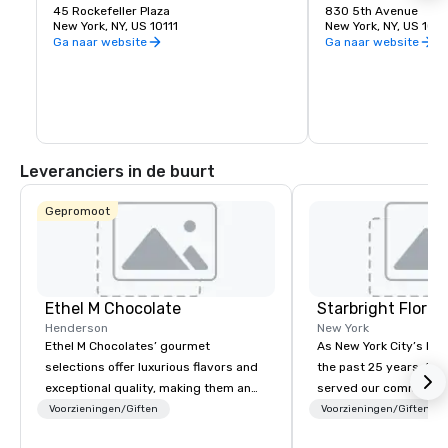
Anthropologie, Christie's en Sharper 
45 Rockefeller Plaza
Maak een wandeling d
830 5th Avenue
Image. Neem dan een kop koffie bij Dean 
New York, NY, US 10111
verschillende klimate
New York, NY, US 100
& Deluca en ga naar de 70e verdieping 
hun natuurlijke omgev
Ga naar website
Ga naar website
rechtstreeks naar de observatiebalie 
pinguïns in de poolzon
waar je een spectaculair uitzicht van 360 
hagedissen en slange
graden over New York City in al zijn glorie 
zone en de Californis
zult ontdekken. Heb je nog steeds 
het gematigde gebie
energie? Volg een rondleiding door de 
NBC-studio's of Radio City, of bekijk het 
programma en woon een opname van de 
Today Show bij.
Leveranciers in de buurt
Gepromoot
Ethel M Chocolate
Starbright Floral
Henderson
New York
Ethel M Chocolates’ gourmet
As New York City’s lead
selections offer luxurious flavors and
the past 25 years, Sta
exceptional quality, making them an
served our community 
ideal choice for special occasions,
honor. We offer same-d
Voorzieningen/Giften
Voorzieningen/Giften
corporate holiday gifts, or company
the freshest flowers i