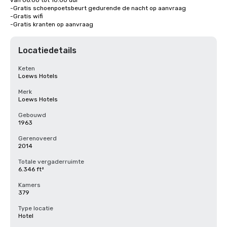
van 06:00 tot 10:00 uur

-Gratis schoenpoetsbeurt gedurende de nacht op aanvraag

-Gratis wifi

-Gratis kranten op aanvraag
Locatiedetails
Keten
Loews Hotels
Merk
Loews Hotels
Gebouwd
1963
Gerenoveerd
2014
Totale vergaderruimte
6.346 ft²
Kamers
379
Type locatie
Hotel