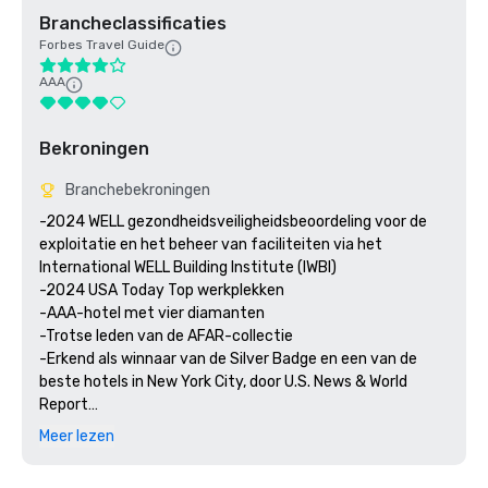
Brancheclassificaties
Forbes Travel Guide
AAA
Bekroningen
Branchebekroningen
-2024 WELL gezondheidsveiligheidsbeoordeling voor de 
exploitatie en het beheer van faciliteiten via het 
International WELL Building Institute (IWBI)

-2024 USA Today Top werkplekken

-AAA-hotel met vier diamanten

-Trotse leden van de AFAR-collectie

-Erkend als winnaar van de Silver Badge en een van de 
beste hotels in New York City, door U.S. News & World 
Report

-Ontvanger van het TripAdvisor-certificaat van 
Meer lezen
uitmuntendheid sinds 2015