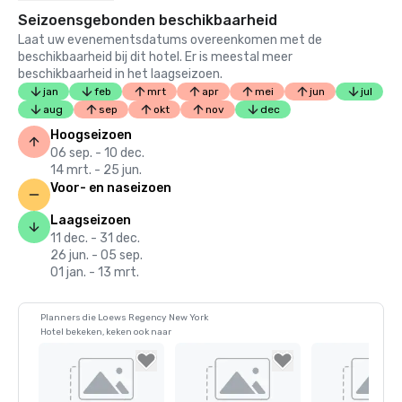
Seizoensgebonden beschikbaarheid
Laat uw evenementsdatums overeenkomen met de
beschikbaarheid bij dit hotel. Er is meestal meer
beschikbaarheid in het laagseizoen.
jan
feb
mrt
apr
mei
jun
jul
aug
sep
okt
nov
dec
Hoogseizoen
06 sep. - 10 dec.
14 mrt. - 25 jun.
Voor- en naseizoen
Laagseizoen
11 dec. - 31 dec.
26 jun. - 05 sep.
01 jan. - 13 mrt.
Planners die Loews Regency New York
Hotel bekeken, keken ook naar