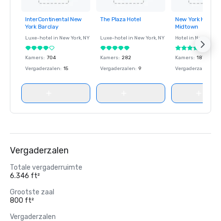
InterContinental New
The Plaza Hotel
New York Hilton
Removed from
Removed from
Removed fro
York Barclay
Midtown
favorites
favorites
favorites
Luxe-hotel in
New York
, NY
Luxe-hotel in
New York
, NY
Hotel in
New York
, 
Kamers
:
704
Kamers
:
282
Kamers
:
1878
Vergaderzalen
:
15
Vergaderzalen
:
9
Vergaderzalen
:
49
Vergaderzalen
Totale vergaderruimte
6.346 ft²
Grootste zaal
800 ft²
Vergaderzalen