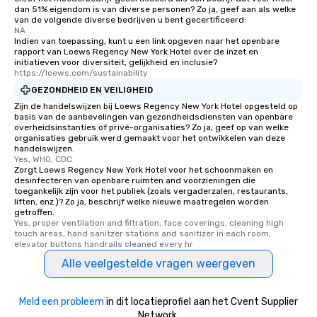
dan 51% eigendom is van diverse personen? Zo ja, geef aan als welke
van de volgende diverse bedrijven u bent gecertificeerd:
NA
Indien van toepassing, kunt u een link opgeven naar het openbare
rapport van Loews Regency New York Hotel over de inzet en
initiatieven voor diversiteit, gelijkheid en inclusie?
https://loews.com/sustainability
GEZONDHEID EN VEILIGHEID
Zijn de handelswijzen bij Loews Regency New York Hotel opgesteld op
basis van de aanbevelingen van gezondheidsdiensten van openbare
overheidsinstanties of privé-organisaties? Zo ja, geef op van welke
organisaties gebruik werd gemaakt voor het ontwikkelen van deze
handelswijzen.
Yes, WHO, CDC
Zorgt Loews Regency New York Hotel voor het schoonmaken en
desinfecteren van openbare ruimten and voorzieningen die
toegankelijk zijn voor het publiek (zoals vergaderzalen, restaurants,
liften, enz.)? Zo ja, beschrijf welke nieuwe maatregelen worden
getroffen.
Yes, proper ventilation and filtration, face coverings, cleaning high 
touch areas, hand sanitzer stations and sanitizer in each room, 
elevator buttons handrails cleaned every hr
Alle veelgestelde vragen weergeven
Meld een probleem
in dit locatieprofiel aan het Cvent Supplier
Network.