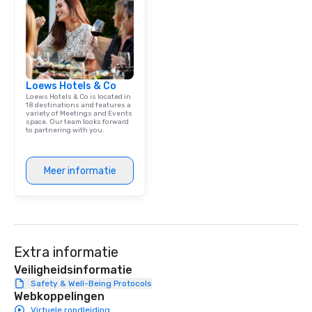
Loews Hotels & Co
Loews Hotels & Co is located in
18 destinations and features a
variety of Meetings and Events
space. Our team looks forward
to partnering with you.
Meer informatie
Extra informatie
Veiligheidsinformatie
Safety & Well-Being Protocols
Webkoppelingen
Virtuele rondleiding