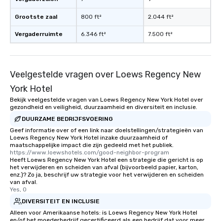
Grootste zaal
800 ft²
2.044 ft²
Vergaderruimte
6.346 ft²
7.500 ft²
Veelgestelde vragen over Loews Regency New
York Hotel
Bekijk veelgestelde vragen van Loews Regency New York Hotel over
gezondheid en veiligheid, duurzaamheid en diversiteit en inclusie.
DUURZAME BEDRIJFSVOERING
Geef informatie over of een link naar doelstellingen/strategieën van
Loews Regency New York Hotel inzake duurzaamheid of
maatschappelijke impact die zijn gedeeld met het publiek.
https://www.loewshotels.com/good-neighbor-program
Heeft Loews Regency New York Hotel een strategie die gericht is op
het verwijderen en scheiden van afval (bijvoorbeeld papier, karton,
enz.)? Zo ja, beschrijf uw strategie voor het verwijderen en scheiden
van afval.
Yes, 0
DIVERSITEIT EN INCLUSIE
Alleen voor Amerikaanse hotels: is Loews Regency New York Hotel
en/of het moederbedrijf gecertificeerd als een bedrijf dat voor meer