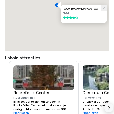
Loews Regency New York Hotel
Hotel
4 van 5
Lokale attracties
Rockefeller Center
Dierentuin Cent
Recreatie
1 mijl
Parkeren
1 min
Er is zoveel te zien en te doen in 
Ontdek gigantische ij
Rockefeller Center. Vind alles wat je 
panda's en apen in he
nodig hebt en meer in meer dan 100 
Apple. De Central Par
trendy boetieks, waaronder 
Meer lezen
dan 130 soorten van o
Meer lezen