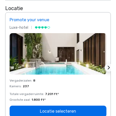
Locatie
Promote your venue
Prom
Luxe-hotel
Luxe-
Vergaderzalen
:
8
Verga
Kamers
:
237
Kamer
Totale vergaderruimte
:
7.201 ft²
Total
Grootste zaal
:
1.800 ft²
Groots
Locatie selecteren