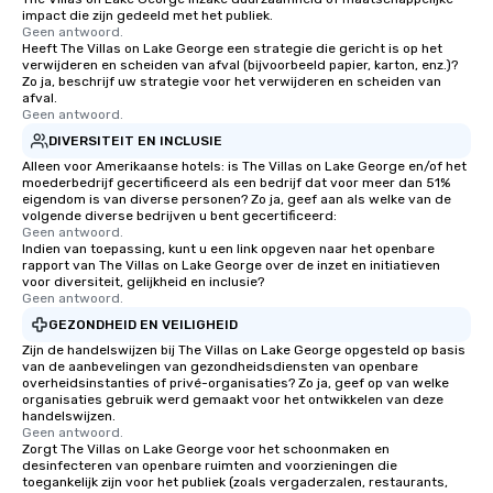
impact die zijn gedeeld met het publiek.
Geen antwoord.
Heeft The Villas on Lake George een strategie die gericht is op het
verwijderen en scheiden van afval (bijvoorbeeld papier, karton, enz.)?
Zo ja, beschrijf uw strategie voor het verwijderen en scheiden van
afval.
Geen antwoord.
DIVERSITEIT EN INCLUSIE
Alleen voor Amerikaanse hotels: is The Villas on Lake George en/of het
moederbedrijf gecertificeerd als een bedrijf dat voor meer dan 51%
eigendom is van diverse personen? Zo ja, geef aan als welke van de
volgende diverse bedrijven u bent gecertificeerd:
Geen antwoord.
Indien van toepassing, kunt u een link opgeven naar het openbare
rapport van The Villas on Lake George over de inzet en initiatieven
voor diversiteit, gelijkheid en inclusie?
Geen antwoord.
GEZONDHEID EN VEILIGHEID
Zijn de handelswijzen bij The Villas on Lake George opgesteld op basis
van de aanbevelingen van gezondheidsdiensten van openbare
overheidsinstanties of privé-organisaties? Zo ja, geef op van welke
organisaties gebruik werd gemaakt voor het ontwikkelen van deze
handelswijzen.
Geen antwoord.
Zorgt The Villas on Lake George voor het schoonmaken en
desinfecteren van openbare ruimten and voorzieningen die
toegankelijk zijn voor het publiek (zoals vergaderzalen, restaurants,