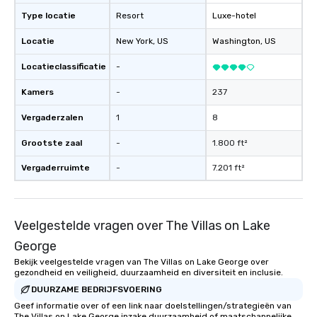
Type locatie
Resort
Luxe-hotel
Locatie
New York
, US
Washington
, US
Locatieclassificatie
-
Kamers
-
237
Vergaderzalen
1
8
Grootste zaal
-
1.800 ft²
Vergaderruimte
-
7.201 ft²
Veelgestelde vragen over The Villas on Lake
George
Bekijk veelgestelde vragen van The Villas on Lake George over
gezondheid en veiligheid, duurzaamheid en diversiteit en inclusie.
DUURZAME BEDRIJFSVOERING
Geef informatie over of een link naar doelstellingen/strategieën van
The Villas on Lake George inzake duurzaamheid of maatschappelijke