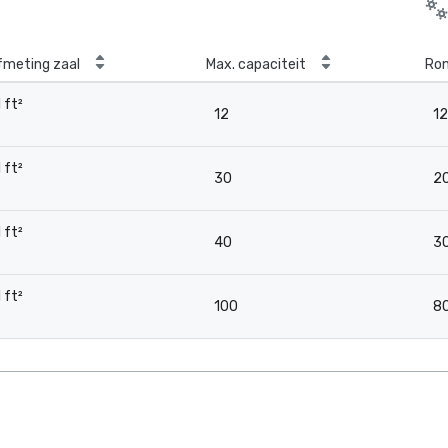
fmeting zaal
Max. capaciteit
Ron
1 ft²
12
12
-
1 ft²
30
2
-
1 ft²
40
3
-
1 ft²
100
8
-