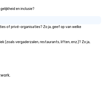
r trivia events are an easy (and
on-cringey”) way for attendees
elijkheid en inclusie?
 connect quickly — especially
ose, for virtual events, at
fferent locations! These quick
es of privé-organisaties? Zo ja, geef op van welke
nnections create a friendly,
llaborative environment and
ost communication beyond the
(zoals vergaderzalen, restaurants, liften, enz.)? Zo ja,
ent itself.
twork.