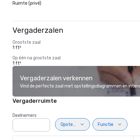
Ruimte (privé)
Vergaderzalen
Grootste zaal
1 ft²
Op één na grootste zaal
1 ft²
Vergaderzalen verkennen
Vind de perfecte zaal met opstellingsdiagrammen en inter
Vergaderruimte
Deelnemers
Opstelling
Functie