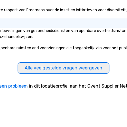
Ou
“n
 rapport van Freemans over de inzet en initiatieven voor diversiteit, g
to
th
di
aanbevelingen van gezondheidsdiensten van openbare overheidsinstanti
co
eze handelswijzen.
co
bo
are ruimten and voorzieningen die toegankelijk zijn voor het publiek 
ev
Alle veelgestelde vragen weergeven
een probleem
in dit locatieprofiel aan het Cvent Supplier Ne