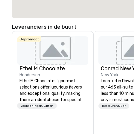
Leveranciers in de buurt
Gepromoot
Ethel M Chocolate
Henderson
New York
Ethel M Chocolates’ gourmet
Located in Down
selections offer luxurious flavors
our 463 all-suite 
and exceptional quality, making
less than 10 min
them an ideal choice for special
city’s most iconi
occasions, corporate holiday
including One Wor
Voorzieningen/Giften
Restaurant/Bar
gifts, or company celebrations.
Observatory, Tri
Whether you’re expressing
Village, SoHo, and
appreciation to employees for
Experience pano
their hard work, recognizing
the Hudson River