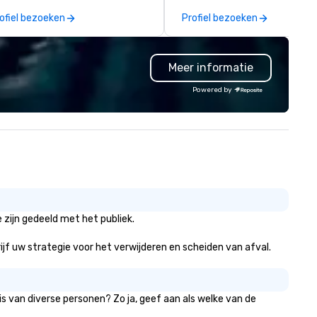
ique, shared experience! Why
ofiel bezoeken
Profiel bezoeken
ose Trivial Events? • Our trivia
ntent specifically encourages
amwork and interactions. •.
Meer informatie
ecial video questions and other
eative elements elevate our
Powered by
ents beyond typical “pub trivia.”
heck out the promo videos for
ick snippets!) • Customized
ntent creates a memorable
ent experience for all
tendees. • You do not have to
 a “trivia person” to have lots of
n! We take a unique and
eative approach to a range of
zijn gedeeld met het publiek.
pics and fun facts, aiming to
th inform and entertain. In
rijf uw strategie voor het verwijderen en scheiden van afval.
ort, we want you to have a
od time throughout! Team
ilding Activities and
s van diverse personen? Zo ja, geef aan als welke van de
nferences are our specialty!