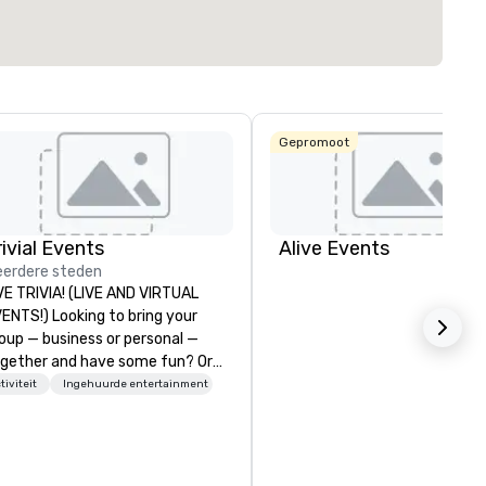
Gepromoot
rivial Events
Alive Events
erdere steden
VE TRIVIA! (LIVE AND VIRTUAL
) Looking to bring your
oup — business or personal —
gether and have some fun? Or
ybe there’s a special occasion
tiviteit
Ingehuurde entertainment
u’d like to celebrate in a unique
y? Trivial Events offers live and
rtual trivia contests that
gage everyone and create a