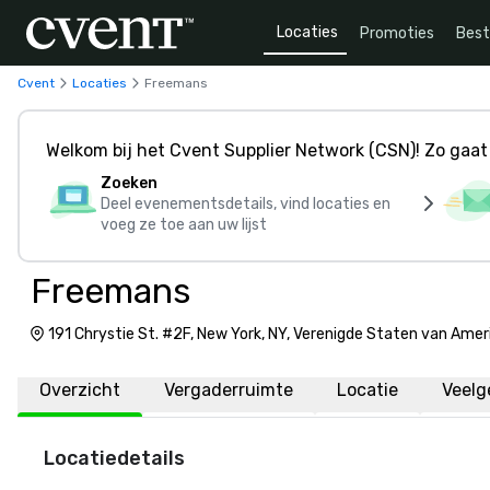
Locaties
Promoties
Bes
Cvent
Locaties
Freemans
Welkom bij het Cvent Supplier Network (CSN)! Zo gaat 
Zoeken
Deel evenementsdetails, vind locaties en
voeg ze toe aan uw lijst
Freemans
191 Chrystie St. #2F, New York, NY, Verenigde Staten van Amer
Overzicht
Vergaderruimte
Locatie
Veelg
Locatiedetails