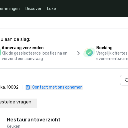
temmingen
Discover
Luxe
u aan de slag:
Aanvraag verzenden
Boeking
Kijk de geselecteerde locaties na en
Vergelijk offerte
verzend een aanvraag
evenementsruim
ika, 10002
|
Contact met ons opnemen
estelde vragen
Restaurantoverzicht
Keuken