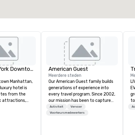
Conrad New York Downtown
American Guest
T
Meerdere steden
Me
town Manhattan,
Our American Guest family builds
LI
luxury hotel is
generations of experience into
EVENTS!
utes from the
every travel program. Since 2002,
gr
c attractions,
our mission has been to capture
to
ld Trade
the imagination of your corporate
ma
Activiteit
Vervoer
Ac
beca, Greenwich
guests with tailored incentives,
yo
Voorkeursmedewerkers
 Wall Street.
events, meetings, and VIP travel
wa
ramic views of
experiences throughout the USA
vi
 and the Statue
and beyond. From initial contact,
en