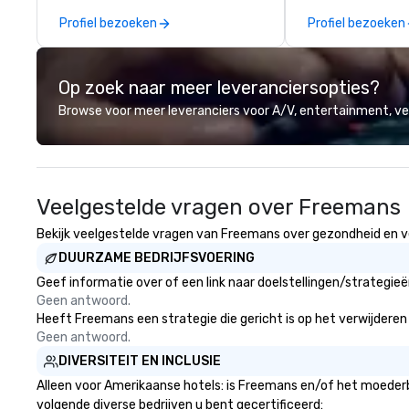
partners for their collaboration,
of Liberty from 
Profiel bezoeken
Profiel bezoeken
thanking clients for their loyalty,
Italian rooftop b
or celebrating a milestone, a
travelers can me
premium chocolate box from
square feet of e
Op zoek naar meer leveranciersopties?
Ethel M Chocolates leaves a
spanning two floo
lasting impression. We also provide
Browse voor meer leveranciers voor A/V, entertainment, 
custom sleeves for our
chocolates, allowing you to
create a truly unique gift for any
event. Enjoy our white glove
Veelgestelde vragen over Freemans
service and an elevated
chocolate experience that sets
Bekijk veelgestelde vragen van Freemans over gezondheid en vei
your gift apart.
DUURZAME BEDRIJFSVOERING
Geef informatie over of een link naar doelstellingen/strategi
Geen antwoord.
Heeft Freemans een strategie die gericht is op het verwijderen e
Geen antwoord.
DIVERSITEIT EN INCLUSIE
Alleen voor Amerikaanse hotels: is Freemans en/of het moederbe
volgende diverse bedrijven u bent gecertificeerd: