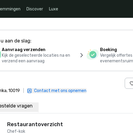
temmingen
Discover
Luxe
u aan de slag:
Aanvraag verzenden
Boeking
Kijk de geselecteerde locaties na en
Vergelijk offerte
verzend een aanvraag
evenementsruim
ika, 10019
|
Contact met ons opnemen
estelde vragen
Restaurantoverzicht
Chef-kok