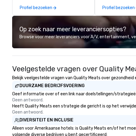
meet the needs of your business
through planning,
Profiel bezoeken
Profiel bezoeken
in these changing times.
contracting, and
management, we 
project as if we 
Op zoek naar meer leveranciersopties?
Our personal net
suppliers helps us
Browse voor meer leveranciers voor A/V, entertainment, 
to life. With genu
international te
hospitality, we de
your business ma
Veelgestelde vragen over Quality Me
Bekijk veelgestelde vragen van Quality Meats over gezondheid en
DUURZAME BEDRIJFSVOERING
Geef informatie over of een link naar doelstellingen/strategie
Geen antwoord.
Heeft Quality Meats een strategie die gericht is op het verwijde
Geen antwoord.
DIVERSITEIT EN INCLUSIE
Alleen voor Amerikaanse hotels: is Quality Meats en/of het moed
volgende diverse bedrijven u bent gecertificeerd: