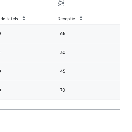
de tafels
Receptie
0
65
4
30
0
45
0
70