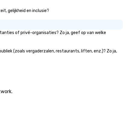
t, gelijkheid en inclusie?
anties of privé-organisaties? Zo ja, geef op van welke
iek (zoals vergaderzalen, restaurants, liften, enz.)? Zo ja,
twork.