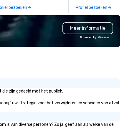
lfillment, print, and merchandise
ofiel bezoeken
Profiel bezoeken
orefronts for time-sensitive
d recurring programs. Our
proach combines strategy,
Meer informatie
urcing, and logistics to ensure
anded items are delivered
Powered by
curately, on time, and in
ignment with brand standards.
 work as an extension of our
ients’ teams, providing the
ructure and accountability
eded to support enterprise,
vernment, and multi-location
ganizations.
die zijn gedeeld met het publiek.
eschrijf uw strategie voor het verwijderen en scheiden van afval.
om is van diverse personen? Zo ja, geef aan als welke van de