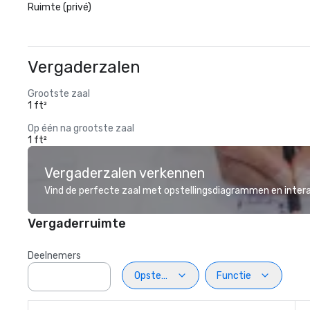
Ruimte (privé)
Vergaderzalen
Grootste zaal
1 ft²
Op één na grootste zaal
1 ft²
Vergaderzalen verkennen
Vind de perfecte zaal met opstellingsdiagrammen en inter
Vergaderruimte
Deelnemers
Opstelling
Functie