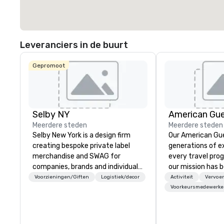
Leveranciers in de buurt
Gepromoot
Selby NY
American Gu
Meerdere steden
Meerdere steden
Selby New York is a design firm
Our American Gue
creating bespoke private label
generations of e
merchandise and SWAG for
every travel pro
companies, brands and individuals!
our mission has 
We can create anything from fully
the imagination 
Voorzieningen/Giften
Logistiek/decor
Activiteit
Vervoer
custom apparel & totes to
guests with tailo
Voorkeursmedewerke
pouches & personal care items.
events, meetings
We also offer fulfillment &
experiences thr
warehousing options to help you
and beyond. From 