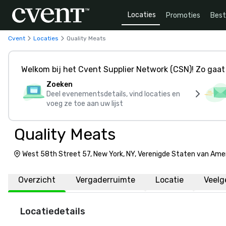
Locaties
Promoties
Bes
Cvent
Locaties
Quality Meats
Welkom bij het Cvent Supplier Network (CSN)! Zo gaat 
Zoeken
Deel evenementsdetails, vind locaties en
voeg ze toe aan uw lijst
Quality Meats
West 58th Street 57, New York, NY, Verenigde Staten van Amer
Overzicht
Vergaderruimte
Locatie
Veelg
Locatiedetails