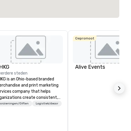
Gepromoot
HKG
Alive Events
erdere steden
KG is an Ohio-based branded
rchandise and print marketing
rvices company that helps
ganizations create consistent,
gh-quality brand experiences at
orzieningen/Giften
Logistiek/decor
ale. OHKG is a women-owned,
mily-operated business
livering end-to-end support
cluding sourcing, custom kitting,