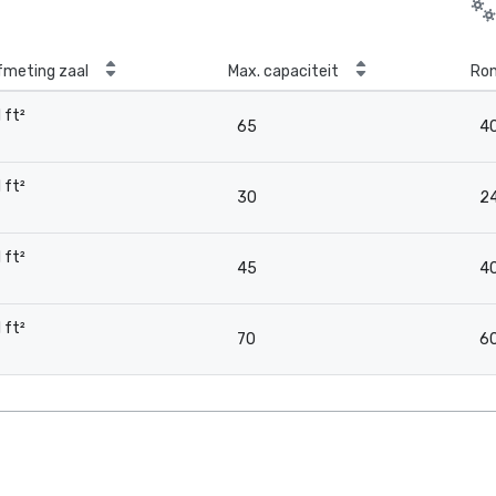
fmeting zaal
Max. capaciteit
Ron
1 ft²
65
4
-
1 ft²
30
2
-
1 ft²
45
4
-
1 ft²
70
6
-