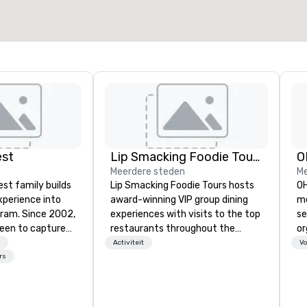
est
Lip Smacking Foodie Tours
O
Meerdere steden
Me
st family builds
Lip Smacking Foodie Tours hosts
OH
xperience into
award-winning VIP group dining
me
gram. Since 2002,
experiences with visits to the top
se
been to capture
restaurants throughout the
or
of your corporate
United States. Choose either a
hi
Activiteit
Vo
red incentives,
daytime activity or evening dine-
sc
rs
, and VIP travel
around where groups are escorted
fa
oughout the USA
immediately to the best tables in
de
initial contact,
the house at the most-sought-
in