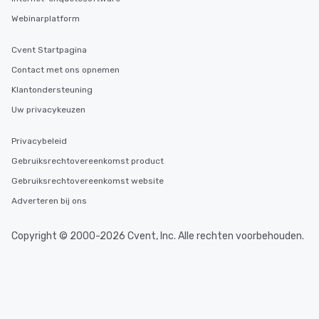
booked to the minute i
Webinarplatform
Since the menu is alre
have nothing to worry 
remember to submit ah
Cvent Startpagina
date any dietary restr
Contact met ons opnemen
allergies for anyone in
Klantondersteuning
Feel Like a VIP at Each
Smacking Foodie Tours
Uw privacykeuzen
group members never 
about waiting in line to
Privacybeleid
restaurant or being sh
Gebruiksrechtovereenkomst product
than desirable table. O
Gebruiksrechtovereenkomst website
everyone is treated lik
immediate seating upon
Adverteren bij ons
What’s more, your gro
a special warm welcom
Copyright © 2000-2026 Cvent, Inc. Alle rechten voorbehouden.
from the restaurant c
be printed featuring yo
which can be an added 
those Instagram mome
For added ease, we ca
transportation pick-up