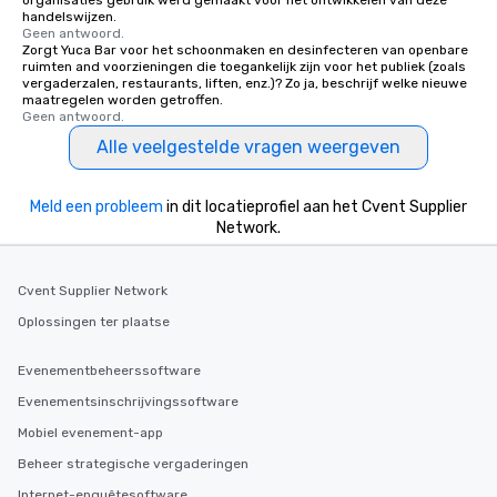
organisaties gebruik werd gemaakt voor het ontwikkelen van deze
place at multiple resta
handelswijzen.
Geen antwoord.
walking in between, th
Zorgt Yuca Bar voor het schoonmaken en desinfecteren van openbare
countless opportunitie
ruimten and voorzieningen die toegankelijk zijn voor het publiek (zoals
vergaderzalen, restaurants, liften, enz.)? Zo ja, beschrijf welke nieuwe
with different people 
maatregelen worden getroffen.
down at each venue a
Geen antwoord.
traverse along the way
Alle veelgestelde vragen weergeven
experiences not only 
ways to network, but a
way to do so. Large Groups Welcome
Meld een probleem
in dit locatieprofiel aan het Cvent Supplier
Lip Smacking Foodie To
Network.
groups, small or large.
experiences can acc
Cvent Supplier Network
groups from as few as
as 500 guests, making
Oplossingen ter plaatse
choice for any corpora
Stress-Free Booking 
Evenementbeheerssoftware
a tour is stress-free a
Evenementsinschrijvingssoftware
enjoy the company of 
Mobiel evenement-app
more easily. You’ll tak
knowing that everythin
Beheer strategische vergaderingen
of from the moment the
Internet-enquêtesoftware