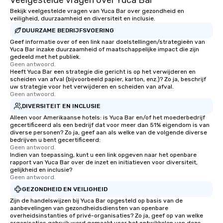
Veelgestelde vragen over Yuca Bar
that are sure to add ne
Bekijk veelgestelde vragen van Yuca Bar over gezondheid en
veiligheid, duurzaamheid en diversiteit en inclusie.
meeting events, from 
DUURZAME BEDRIJFSVOERING
team building. All-Inclusive Group
Dining When meeting p
Geef informatie over of een link naar doelstellingen/strategieën van
Yuca Bar inzake duurzaamheid of maatschappelijke impact die zijn
corporate group event
gedeeld met het publiek.
Smacking Foodie Tours,
Geen antwoord.
Heeft Yuca Bar een strategie die gericht is op het verwijderen en
group is assured a top
scheiden van afval (bijvoorbeeld papier, karton, enz.)? Zo ja, beschrijf
experience with three 
uw strategie voor het verwijderen en scheiden van afval.
signature dishes at ea
Geen antwoord.
Our affordable tours a
DIVERSITEIT EN INCLUSIE
person with tax and gr
Alleen voor Amerikaanse hotels: is Yuca Bar en/of het moederbedrijf
gecertificeerd als een bedrijf dat voor meer dan 51% eigendom is van
included. The only thi
diverse personen? Zo ja, geef aan als welke van de volgende diverse
are drinks. However, 
bedrijven u bent gecertificeerd:
package upgrade is ava
Geen antwoord.
Indien van toepassing, kunt u een link opgeven naar het openbare
provides guests a sign
rapport van Yuca Bar over de inzet en initiatieven voor diversiteit,
at various stops. Build Your Network
gelijkheid en inclusie?
Geen antwoord.
Our exclusive experien
ultimate networking op
GEZONDHEID EN VEILIGHEID
a typical sit-down dinn
Zijn de handelswijzen bij Yuca Bar opgesteld op basis van de
aanbevelingen van gezondheidsdiensten van openbare
to engage the person t
overheidsinstanties of privé-organisaties? Zo ja, geef op van welke
right of you. Because 