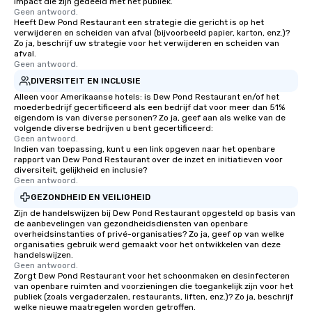
impact die zijn gedeeld met het publiek.
problem solving, while
Geen antwoord.
Heeft Dew Pond Restaurant een strategie die gericht is op het
together. Team building and bonding
verwijderen en scheiden van afval (bijvoorbeeld papier, karton, enz.)?
with On Purpose Adven
Zo ja, beschrijf uw strategie voor het verwijderen en scheiden van
your team members to
afval.
Geen antwoord.
exciting, driven, purpo
DIVERSITEIT EN INCLUSIE
that make a big impre
Alleen voor Amerikaanse hotels: is Dew Pond Restaurant en/of het
generate a genuine te
moederbedrijf gecertificeerd als een bedrijf dat voor meer dan 51%
keeping them product
eigendom is van diverse personen? Zo ja, geef aan als welke van de
engaged. Skill enhan
volgende diverse bedrijven u bent gecertificeerd:
Geen antwoord.
in a real-life relatable
Indien van toepassing, kunt u een link opgeven naar het openbare
your takeaways aren’t 
rapport van Dew Pond Restaurant over de inzet en initiatieven voor
diversiteit, gelijkheid en inclusie?
forgotten or lost as so
Geen antwoord.
ends. Let us help you strengthen your
GEZONDHEID EN VEILIGHEID
team - on purpose.
Zijn de handelswijzen bij Dew Pond Restaurant opgesteld op basis van
de aanbevelingen van gezondheidsdiensten van openbare
overheidsinstanties of privé-organisaties? Zo ja, geef op van welke
organisaties gebruik werd gemaakt voor het ontwikkelen van deze
handelswijzen.
Geen antwoord.
Zorgt Dew Pond Restaurant voor het schoonmaken en desinfecteren
van openbare ruimten and voorzieningen die toegankelijk zijn voor het
publiek (zoals vergaderzalen, restaurants, liften, enz.)? Zo ja, beschrijf
welke nieuwe maatregelen worden getroffen.