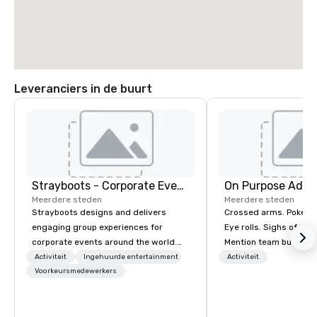
Leveranciers in de buurt
Strayboots - Corporate Events and Team Building Activities
On Purpose Adve
Meerdere steden
Meerdere steden
Strayboots designs and delivers
Crossed arms. Poked out bottom lips.
engaging group experiences for
Eye rolls. Sighs of dis
corporate events around the world.
Mention team building
We operate in 300+ cities globally,
get these reactions. The thought of
Activiteit
Ingehuurde entertainment
Activiteit
supporting programs for 50 to
Voorkeursmedewerkers
another ropes course,
50,000 participants—from leadership
togetherness or (gasp!) trust falls
offsites and conferences to large
while keeping your al
outdoor activations and multi-day
from their work can c