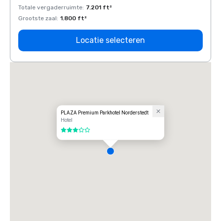
Totale vergaderruimte
:
7.201 ft²
Total
Grootste zaal
:
1.800 ft²
Groots
Locatie selecteren
PLAZA Premium Parkhotel Norderstedt
Hotel
3 van 5