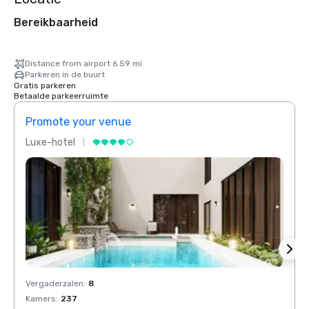
Bereikbaarheid
Distance from airport 6.59 mi
Parkeren in de buurt
Gratis parkeren
Betaalde parkeerruimte
Promote your venue
Prom
Luxe-hotel
Luxe-
Vergaderzalen
:
8
Verga
Kamers
:
237
Kamer