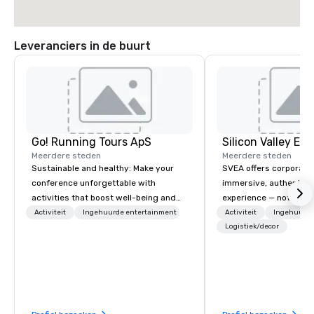
Leveranciers in de buurt
Go! Running Tours ApS
Meerdere steden
Meerdere steden
Sustainable and healthy: Make your
SVEA offers corporate
conference unforgettable with
immersive, authentic S
activities that boost well-being and
experience — not a tour
lower carbon footprints. Explore the
transformation. We de
Activiteit
Ingehuurde entertainment
Activiteit
Ingehuurde
world on the run with expert local
facilitate custom exec
Logistiek/decor
running guides.
tours, learning session
workshops, leadership
behind-the-scenes tec
experiences for visiti
incentive groups, and