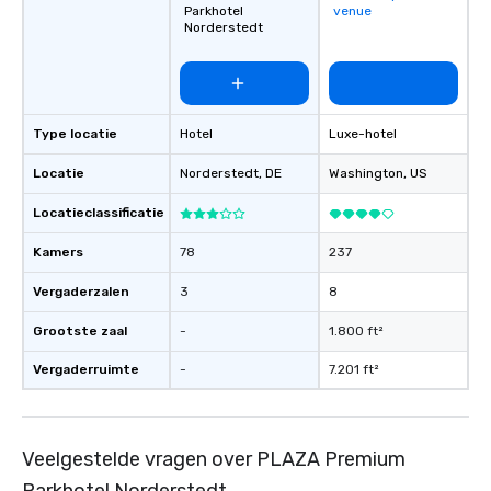
Parkhotel
venue
Norderstedt
Type locatie
Hotel
Luxe-hotel
Locatie
Norderstedt
, DE
Washington
, US
Locatieclassificatie
Kamers
78
237
Vergaderzalen
3
8
Grootste zaal
-
1.800 ft²
Vergaderruimte
-
7.201 ft²
Veelgestelde vragen over PLAZA Premium