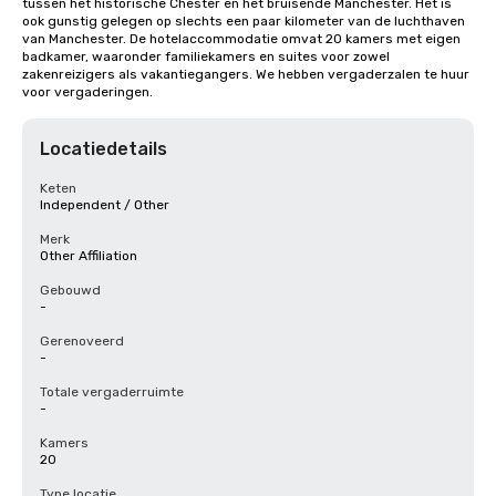
tussen het historische Chester en het bruisende Manchester. Het is 
ook gunstig gelegen op slechts een paar kilometer van de luchthaven 
van Manchester. De hotelaccommodatie omvat 20 kamers met eigen 
badkamer, waaronder familiekamers en suites voor zowel 
zakenreizigers als vakantiegangers. We hebben vergaderzalen te huur 
voor vergaderingen.
Locatiedetails
Keten
Independent / Other
Merk
Other Affiliation
Gebouwd
-
Gerenoveerd
-
Totale vergaderruimte
-
Kamers
20
Type locatie