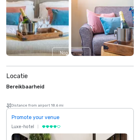
Nog 2
weergeven
Locatie
Bereikbaarheid
Distance from airport 18.6 mi
Promote your venue
Prom
Luxe-hotel
Luxe-