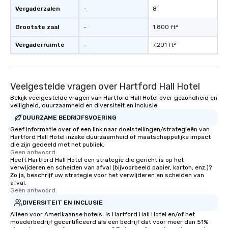
Vergaderzalen
-
8
Grootste zaal
-
1.800 ft²
Vergaderruimte
-
7.201 ft²
Veelgestelde vragen over Hartford Hall Hotel
Bekijk veelgestelde vragen van Hartford Hall Hotel over gezondheid en
veiligheid, duurzaamheid en diversiteit en inclusie.
DUURZAME BEDRIJFSVOERING
Geef informatie over of een link naar doelstellingen/strategieën van
Hartford Hall Hotel inzake duurzaamheid of maatschappelijke impact
die zijn gedeeld met het publiek.
Geen antwoord.
Heeft Hartford Hall Hotel een strategie die gericht is op het
verwijderen en scheiden van afval (bijvoorbeeld papier, karton, enz.)?
Zo ja, beschrijf uw strategie voor het verwijderen en scheiden van
afval.
Geen antwoord.
DIVERSITEIT EN INCLUSIE
Alleen voor Amerikaanse hotels: is Hartford Hall Hotel en/of het
moederbedrijf gecertificeerd als een bedrijf dat voor meer dan 51%