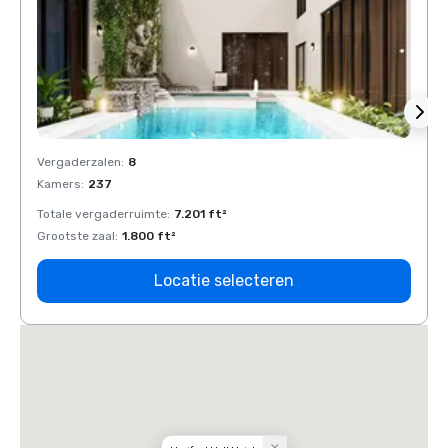
Vergaderzalen
:
8
Verga
Kamers
:
237
Kamer
Totale vergaderruimte
:
7.201 ft²
Total
Grootste zaal
:
1.800 ft²
Groots
Locatie selecteren