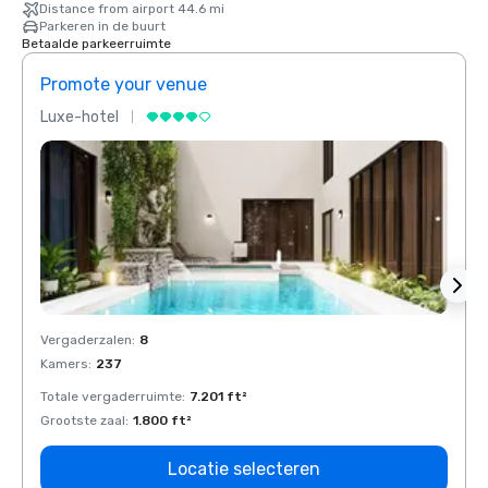
Distance from airport 44.6 mi
Parkeren in de buurt
Betaalde parkeerruimte
Promote your venue
Prom
Luxe-hotel
Luxe-
Vergaderzalen
:
8
Verga
Kamers
:
237
Kamer
Totale vergaderruimte
:
7.201 ft²
Total
Grootste zaal
:
1.800 ft²
Groots
Locatie selecteren