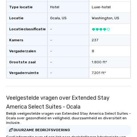
Type locatie
Hotel
Luxe-hotel
Locatie
Ocala
, US
Washington
, US
Locatieclassificatie
-
Kamers
-
237
Vergaderzalen
-
8
Grootste zaal
-
1.800 ft²
Vergaderruimte
-
7.201 ft²
Veelgestelde vragen over Extended Stay
America Select Suites - Ocala
Bekijk veelgestelde vragen van Extended Stay America Select Suites -
Ocala over gezondheid en veiligheid, duurzaamheid en diversiteit en
inclusie.
DUURZAME BEDRIJFSVOERING