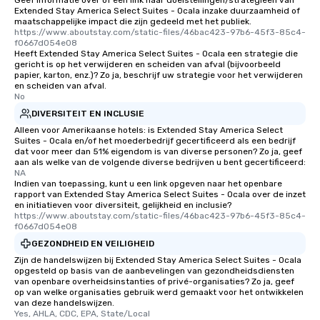
Geef informatie over of een link naar doelstellingen/strategieën van
Extended Stay America Select Suites - Ocala inzake duurzaamheid of
maatschappelijke impact die zijn gedeeld met het publiek.
https://www.aboutstay.com/static-files/46bac423-97b6-45f3-85c4-
f0667d054e08
Heeft Extended Stay America Select Suites - Ocala een strategie die
gericht is op het verwijderen en scheiden van afval (bijvoorbeeld
papier, karton, enz.)? Zo ja, beschrijf uw strategie voor het verwijderen
en scheiden van afval.
No
DIVERSITEIT EN INCLUSIE
Alleen voor Amerikaanse hotels: is Extended Stay America Select
Suites - Ocala en/of het moederbedrijf gecertificeerd als een bedrijf
dat voor meer dan 51% eigendom is van diverse personen? Zo ja, geef
aan als welke van de volgende diverse bedrijven u bent gecertificeerd:
NA
Indien van toepassing, kunt u een link opgeven naar het openbare
rapport van Extended Stay America Select Suites - Ocala over de inzet
en initiatieven voor diversiteit, gelijkheid en inclusie?
https://www.aboutstay.com/static-files/46bac423-97b6-45f3-85c4-
f0667d054e08
GEZONDHEID EN VEILIGHEID
Zijn de handelswijzen bij Extended Stay America Select Suites - Ocala
opgesteld op basis van de aanbevelingen van gezondheidsdiensten
van openbare overheidsinstanties of privé-organisaties? Zo ja, geef
op van welke organisaties gebruik werd gemaakt voor het ontwikkelen
van deze handelswijzen.
Yes, AHLA, CDC, EPA, State/Local