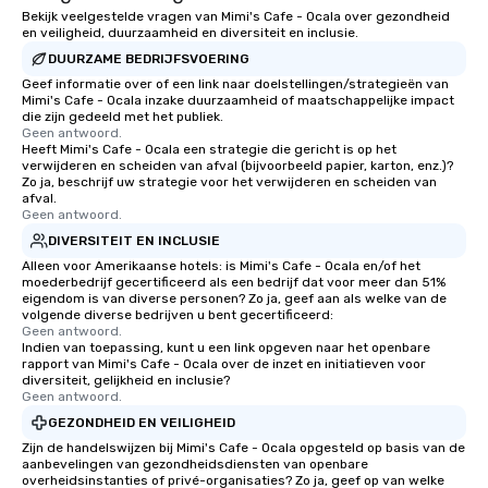
that are sure to add new vitality to
Bekijk veelgestelde vragen van Mimi's Cafe - Ocala over gezondheid
en veiligheid, duurzaamheid en diversiteit en inclusie.
meeting events, from conferences to
DUURZAME BEDRIJFSVOERING
team building. All-Inclusive Group
Dining When meeting planners book a
Geef informatie over of een link naar doelstellingen/strategieën van
Mimi's Cafe - Ocala inzake duurzaamheid of maatschappelijke impact
corporate group event through Lip
die zijn gedeeld met het publiek.
Smacking Foodie Tours, the entire
Geen antwoord.
Heeft Mimi's Cafe - Ocala een strategie die gericht is op het
group is assured a top-notch dining
verwijderen en scheiden van afval (bijvoorbeeld papier, karton, enz.)?
experience with three to four
Zo ja, beschrijf uw strategie voor het verwijderen en scheiden van
signature dishes at each restaurant.
afval.
Geen antwoord.
Our affordable tours are priced per
DIVERSITEIT EN INCLUSIE
person with tax and gratuities
Alleen voor Amerikaanse hotels: is Mimi's Cafe - Ocala en/of het
included. The only thing not included
moederbedrijf gecertificeerd als een bedrijf dat voor meer dan 51%
are drinks. However, a beverage
eigendom is van diverse personen? Zo ja, geef aan als welke van de
package upgrade is available, which
volgende diverse bedrijven u bent gecertificeerd:
Geen antwoord.
provides guests a signature cocktail
Indien van toepassing, kunt u een link opgeven naar het openbare
at various stops. Build Your Network
rapport van Mimi's Cafe - Ocala over de inzet en initiatieven voor
diversiteit, gelijkheid en inclusie?
Our exclusive experiences provide the
Geen antwoord.
ultimate networking opportunities. At
GEZONDHEID EN VEILIGHEID
a typical sit-down dinner, you’re lucky
Zijn de handelswijzen bij Mimi's Cafe - Ocala opgesteld op basis van de
to engage the person to the left and
aanbevelingen van gezondheidsdiensten van openbare
right of you. Because our tours take
overheidsinstanties of privé-organisaties? Zo ja, geef op van welke