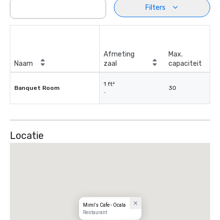
Filters
Afmeting
Max.
Naam
zaal
capaciteit
1 ft²
Banquet Room
30
-
Locatie
Mimi's Cafe - Ocala
Restaurant