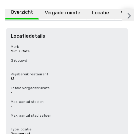
Overzicht
Vergaderruimte
Locatie
Veelg
Locatiedetails
Merk
Mimis Cafe
Gebouwd
-
Prijsbereik restaurant
$$
Totale vergaderruimte
-
Max. aantal stoelen
-
Max. aantal staplaatsen
-
Type locatie
Restaurant