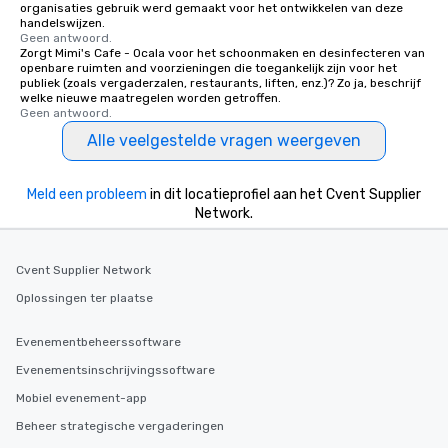
place at multiple restaurants, with
organisaties gebruik werd gemaakt voor het ontwikkelen van deze
handelswijzen.
walking in between, there are
Geen antwoord.
countless opportunities to interact
Zorgt Mimi's Cafe - Ocala voor het schoonmaken en desinfecteren van
openbare ruimten and voorzieningen die toegankelijk zijn voor het
with different people when you sit
publiek (zoals vergaderzalen, restaurants, liften, enz.)? Zo ja, beschrijf
down at each venue and as you
welke nieuwe maatregelen worden getroffen.
traverse along the way. Our
Geen antwoord.
experiences not only provide more
Alle veelgestelde vragen weergeven
ways to network, but a more convivial
way to do so. Large Groups Welcome
Meld een probleem
in dit locatieprofiel aan het Cvent Supplier
Lip Smacking Foodie Tours is ideal for
Network.
groups, small or large. Our
experiences can accommodate
groups from as few as 1 to as many
Cvent Supplier Network
as 500 guests, making us an ideal
Oplossingen ter plaatse
choice for any corporate group event.
Stress-Free Booking Process Booking
Evenementbeheerssoftware
a tour is stress-free and allows you to
enjoy the company of your guests
Evenementsinschrijvingssoftware
more easily. You’ll take comfort
Mobiel evenement-app
knowing that everything is taken care
Beheer strategische vergaderingen
of from the moment the tour is
booked to the minute it concludes.