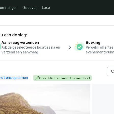
temmingen
Discover
Luxe
u aan de slag:
Aanvraag verzenden
Boeking
Kijk de geselecteerde locaties na en
Vergelijk offerte
verzend een aanvraag
evenementsruim
met ons opnemen
|
Gecertificeerd voor duurzaamheid