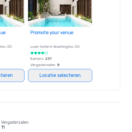
nue
Promote your venue
ton
, DC
Luxe-hotel in
Washington
, DC
Kamers
:
237
Vergaderzalen
:
8
cteren
Locatie selecteren
Vergaderzalen
11