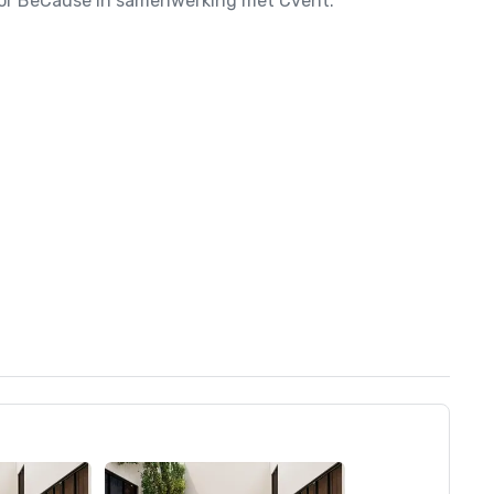
door BeCause in samenwerking met Cvent.