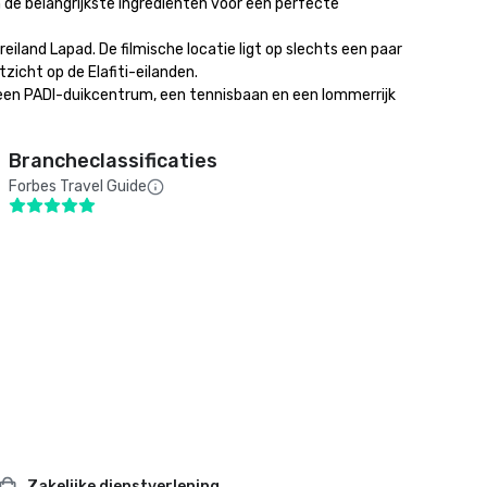
 de belangrijkste ingrediënten voor een perfecte 
land Lapad. De filmische locatie ligt op slechts een paar 
cht op de Elafiti-eilanden.

een PADI-duikcentrum, een tennisbaan en een lommerrijk 
Brancheclassificaties
Forbes Travel Guide
Zakelijke dienstverlening