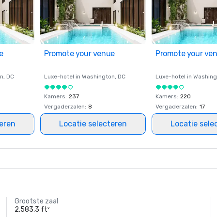
e
Promote your venue
Promote your ve
on
, DC
Luxe-hotel in
Washington
, DC
Luxe-hotel in
Washing
Kamers
:
237
Kamers
:
220
Vergaderzalen
:
8
Vergaderzalen
:
17
teren
Locatie selecteren
Locatie sele
Grootste zaal
2.583,3 ft²