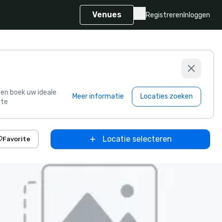
Venues
Registreren
Inloggen
s en boek uw ideale
Meer informatie
Locaties zoeken
te
Locatie selecteren
Favorite