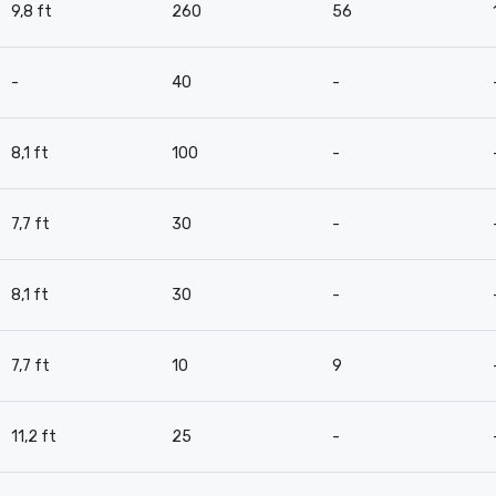
9,8 ft
260
56
-
40
-
8,1 ft
100
-
7,7 ft
30
-
8,1 ft
30
-
7,7 ft
10
9
11,2 ft
25
-