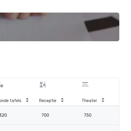
onde tafels
Receptie
Theater
Kla
320
700
750
4