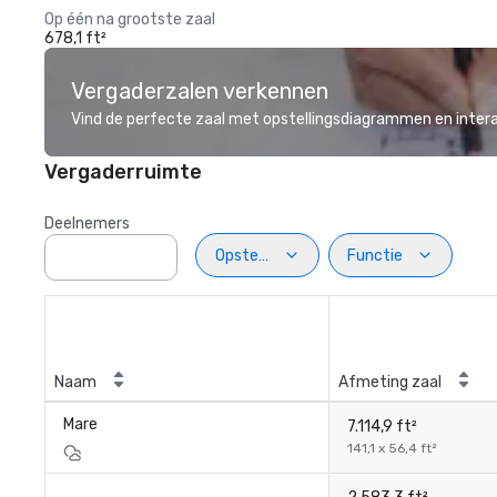
Op één na grootste zaal
678,1 ft²
Vergaderzalen verkennen
Vind de perfecte zaal met opstellingsdiagrammen en inter
Vergaderruimte
Deelnemers
Opstelling
Functie
Naam
Afmeting zaal
Mare
7.114,9 ft²
141,1 x 56,4 ft²