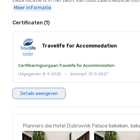
Deze locatie is in het bezit van duurzaamheidscertif
Meer informatie
Certificaten (1)
Travelife for Accommodation
Certificeringsorgaan:
Travelife for Accommodation
Uitgegeven: 8-9-2025
•
Verloopt: 13-5-2027
Details weergeven
Planners die Hotel Dubrovnik Palace bekeken, kek