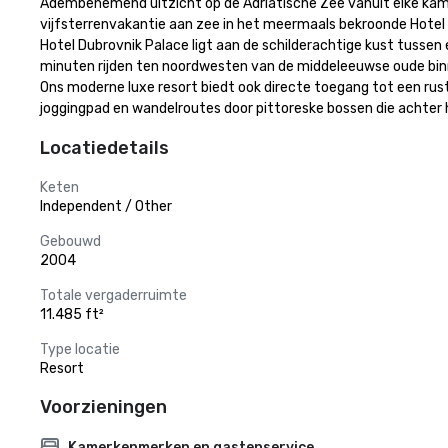
Adembenemend uitzicht op de Adriatische Zee vanuit elke kamer, 
vijfsterrenvakantie aan zee in het meermaals bekroonde Hotel 
Hotel Dubrovnik Palace ligt aan de schilderachtige kust tussen 
minuten rijden ten noordwesten van de middeleeuwse oude binne
Ons moderne luxe resort biedt ook directe toegang tot een ru
joggingpad en wandelroutes door pittoreske bossen die achter 
Locatiedetails
Keten
Independent / Other
Gebouwd
2004
Totale vergaderruimte
11.485 ft²
Type locatie
Resort
Voorzieningen
Kamerkenmerken en gastenservice