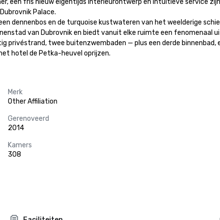
een fris nieuw eigentijds interieurontwerp en intuïtieve service zijn
Dubrovnik Palace.

een dennenbos en de turquoise kustwateren van het weelderige schierei
nstad van Dubrovnik en biedt vanuit elke ruimte een fenomenaal uitzi
stig privéstrand, twee buitenzwembaden — plus een derde binnenbad, 
het hotel de Petka-heuvel oprijzen.
Merk
Other Affiliation
Gerenoveerd
2014
Kamers
308
Faciliteiten