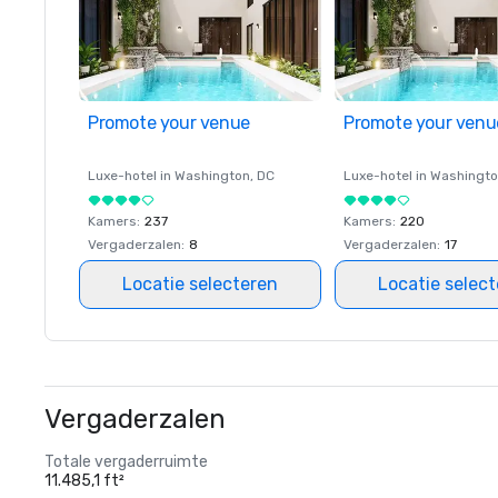
Promote your venue
Promote your venu
Luxe-hotel in
Washington
, DC
Luxe-hotel in
Washingt
Kamers
:
237
Kamers
:
220
Vergaderzalen
:
8
Vergaderzalen
:
17
Locatie selecteren
Locatie selec
Vergaderzalen
Totale vergaderruimte
11.485,1 ft²