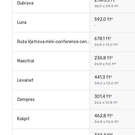
2.583,3 ft²
Dubrava
68,9 x 39,4 ft²
592,0 ft²
Luna
-
678,1 ft²
Ruža Vjetrova mini-conference centre
26,8 x 13,0 ft²
236,8 ft²
Maestral
26,8 x 9,0 ft²
441,3 ft²
Levanat
34,0 x 13,0 ft²
301,4 ft²
Čempres
26,2 x 13,8 ft²
462,8 ft²
Kokpit
34,8 x 13,5 ft²