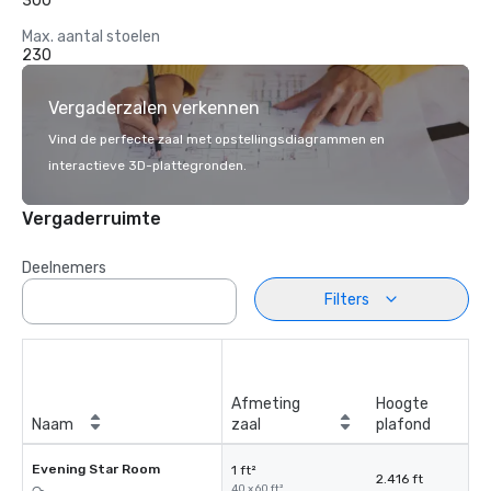
300
Max. aantal stoelen
230
Vergaderzalen verkennen
Vind de perfecte zaal met opstellingsdiagrammen en
interactieve 3D-plattegronden.
Vergaderruimte
Deelnemers
Filters
Afmeting
Hoogte
Naam
zaal
plafond
Evening Star Room
1 ft²
2.416 ft
40 x 60 ft²