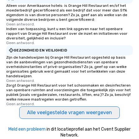
Alleen voor Amerikaanse hotels: is Orange Hill Restaurant en/of het
moederbedrijf gecertificeerd als een bedrijf dat voor meer dan 51%
eigendom is van diverse personen? Zo ja, geef aan als welke van de
volgende diverse bedrijven u bent gecertificeerd:
Geen antwoord.
Indien van toepassing, kunt u een link opgeven naar het openbare
rapport van Orange Hill Restaurant over de inzet en initiatieven voor
diversiteit, gelijkheid en inclusie?
Geen antwoord.
GEZONDHEID EN VEILIGHEID
Zijn de handelswijzen bij Orange Hill Restaurant opgesteld op basis
van de aanbevelingen van gezondheidsdiensten van openbare
overheidsinstanties of privé-organisaties? Zo ja, geef op van welke
organisaties gebruik werd gemaakt voor het ontwikkelen van deze
handelswijzen.
Geen antwoord.
Zorgt Orange Hill Restaurant voor het schoonmaken en desinfecteren
van openbare ruimten and voorzieningen die toegankelijk zijn voor het
publiek (zoals vergaderzalen, restaurants, liften, enz.)? Zo ja, beschrijf
welke nieuwe maatregelen worden getroffen.
Geen antwoord.
Alle veelgestelde vragen weergeven
Meld een probleem
in dit locatieprofiel aan het Cvent Supplier
Network.