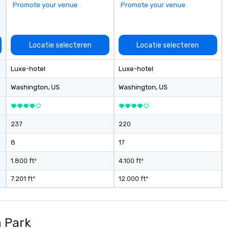
Promote your venue
Promote your venue
Locatie selecteren
Locatie selecteren
Luxe-hotel
Luxe-hotel
Washington
, US
Washington
, US
237
220
8
17
1.800 ft²
4.100 ft²
7.201 ft²
12.000 ft²
a Park