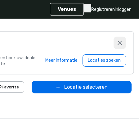
Venues
Registreren
Inloggen
s en boek uw ideale
Meer informatie
Locaties zoeken
te
Locatie selecteren
Favorite