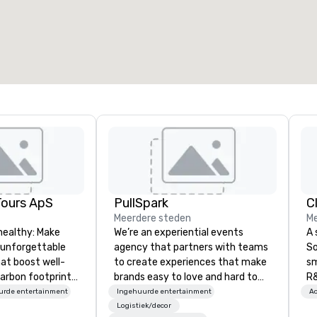
otale vergaderruimte
:
Grootste zaal
:
2.000 ft²
4.100 ft²
Locatie selecteren
Tours ApS
PullSpark
C
Meerdere steden
Me
healthy: Make
We’re an experiential events
A 
 unforgettable
agency that partners with teams
So
hat boost well-
to create experiences that make
sm
arbon footprints.
brands easy to love and hard to
R&
 on the run with
forget. Most companies already
th
urde entertainment
Ingehuurde entertainment
Ac
ing guides.
know what makes them easy to
saxoph
Logistiek/decor