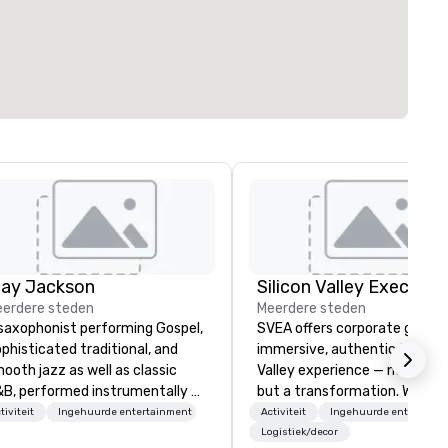
lay Jackson
erdere steden
Meerdere steden
saxophonist performing Gospel,
SVEA offers corporate groups
phisticated traditional, and
immersive, authentic Silicon
ooth jazz as well as classic
Valley experience — not a tour
B, performed instrumentally on
but a transformation. We des
e tenor, alto, and soprano
and facilitate custom execu
tiviteit
Ingehuurde entertainment
Activiteit
Ingehuurde entertainm
one. I am able to provide a
innovation tours, learning
Logistiek/decor