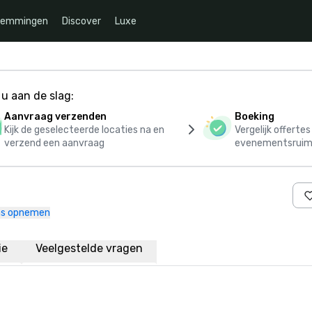
temmingen
Discover
Luxe
u aan de slag:
Aanvraag verzenden
Boeking
Kijk de geselecteerde locaties na en
Vergelijk offerte
verzend een aanvraag
evenementsruim
ns opnemen
ie
Veelgestelde vragen