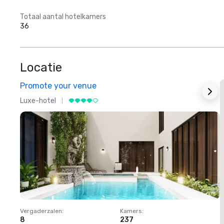
Totaal aantal hotelkamers
36
Locatie
Promote your venue
Luxe-hotel
L
Vergaderzalen
:
Kamers
:
V
8
237
1