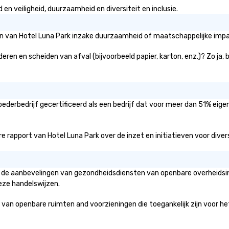
en veiligheid, duurzaamheid en diversiteit en inclusie.
ën van Hotel Luna Park inzake duurzaamheid of maatschappelijke impac
deren en scheiden van afval (bijvoorbeeld papier, karton, enz.)? Zo ja,
ederbedrijf gecertificeerd als een bedrijf dat voor meer dan 51% eige
 rapport van Hotel Luna Park over de inzet en initiatieven voor diversit
an de aanbevelingen van gezondheidsdiensten van openbare overheidsin
eze handelswijzen.
 openbare ruimten and voorzieningen die toegankelijk zijn voor het pu