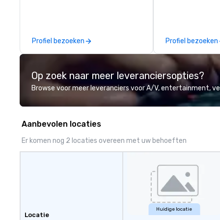
Five Star service. The difference
between La Costa Limousine and
other companies can be explained
using one word – quality. From our
Profiel bezoeken
Profiel bezoeken
perfectly maintained fleet of late
model luxury vehicles to the
highly experienced and
Op zoek naar meer leveranciersopties?
professional team of chauffeurs
and support staff; you will know
Browse voor meer leveranciers voor A/V, entertainment, 
quality when you travel with La
Costa Limousine.
Aanbevolen locaties
Er komen nog 2 locaties overeen met uw behoeften
Huidige locatie
Locatie