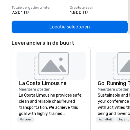
Totale vergaderruimte
:
Grootste zaal
:
T
7.201 ft²
1.800 ft²
1
Locatie selecteren
Leveranciers in de buurt
La Costa Limousine
Go! Running 
Meerdere steden
Meerdere steden
La Costa Limousine provides safe,
Sustainable and 
clean and reliable chauffeured
your conference
transportation. We achieve this
with activities t
goal with highly trained
being and lower c
chauffeurs, the newest vehicles
Explore the world
Vervoer
Activiteit
Ingehu
available and a commitment to
expert local runn