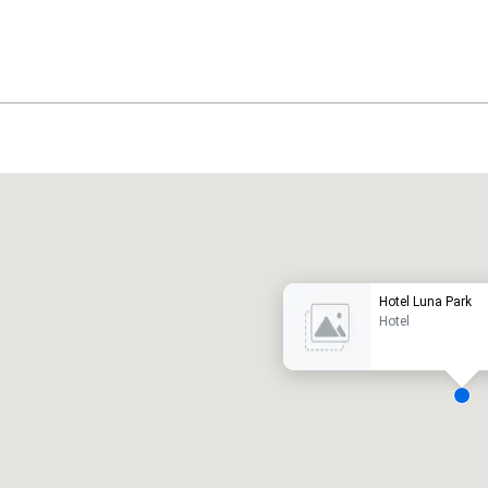
Promote your venue
uxe-hotel
Hotel Luna Park
Hotel
ergaderzalen
:
Kamers
:
7
220