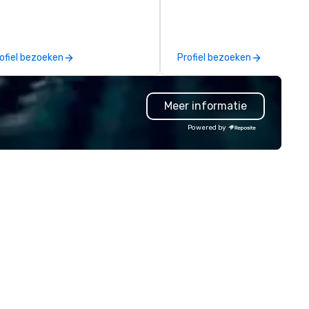
rge,’ LIVE’, musical presentation
sessions, innovation worksho
 any size venue to create the
leadership intensives, and be
propriate ambience for an
the-scenes tech culture
ent, or, be a featured performer
experiences for visiting
ofiel bezoeken
Profiel bezoeken
r the presentation. I also have
delegations, incentive groups
l the necessary amplification
corporate offsites. Whether 
uipment as well as wireless
group wants to think like a Sil
Meer informatie
crophones if they would be
Valley founder, explore the
eded. My original music, TAKE
mindsets driving the world's
Powered by
E CLAY TRAIN, and ,THERE IS A
fastest-growing companies, 
RD’, are available on my
walk away with a practical
bsite, and can be heard on
innovation playbook, SVEA
otify
delivers programming that is
memorable, substantive, and
uniquely rooted in the Valley. 
for groups of 10–200. Fully
customizable by industry,
seniority, and objectives.