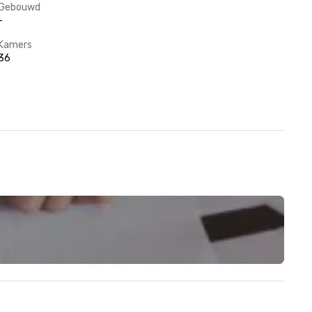
Gebouwd
-
Kamers
36