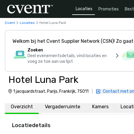
Locaties
Promoties
Bes
Cvent
Locaties
Hotel Luna Park
Welkom bij het Cvent Supplier Network (CSN)! Zo gaat 
Zoeken
Deel evenementsdetails, vind locaties en
voeg ze toe aan uw lijst
Hotel Luna Park
1 jacquardstraat, Parijs, Frankrijk, 75011
|
Contact met o
Overzicht
Vergaderruimte
Kamers
Locat
Locatiedetails