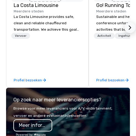
La Costa Limousine
Go! Running Tour
Meerdere steden
Meerdere steden
La Costa Limousine provides safe,
Sustainable and healt
clean and reliable chauffeured
conference unforgetta
transportation. We achieve this goal
activities that boost 
with highly trained chauffeurs, the
lower carbon footprint
Vervoer
Activiteit
Ingehuurde
newest vehicles available and a
world on the run with e
commitment to Five Star service. The
running guides.
difference between La Costa
Limousine and other companies can
be explained using one word – quality.
From our perfectly maintained fleet of
Profiel bezoeken
Profiel bezoeken
late model luxury vehicles to the
highly experienced and professional
team of chauffeurs and support staff;
Op zoek naar meer leveranciersopties?
you will know quality when you travel
with La Costa Limousine.
Browse voor meer leveranciers voor A/V, entertainment,
vervoer en andere evenementsbehoeften.
Meer informatie
Powered by