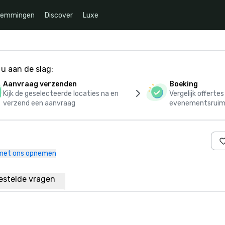
temmingen
Discover
Luxe
u aan de slag:
Aanvraag verzenden
Boeking
Kijk de geselecteerde locaties na en
Vergelijk offerte
verzend een aanvraag
evenementsruim
met ons opnemen
estelde vragen