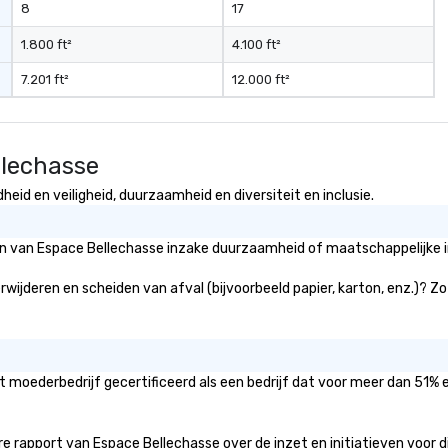
8
17
1.800 ft²
4.100 ft²
7.201 ft²
12.000 ft²
llechasse
id en veiligheid, duurzaamheid en diversiteit en inclusie.
eën van Espace Bellechasse inzake duurzaamheid of maatschappelijke i
wijderen en scheiden van afval (bijvoorbeeld papier, karton, enz.)? Zo
t moederbedrijf gecertificeerd als een bedrijf dat voor meer dan 51% 
 rapport van Espace Bellechasse over de inzet en initiatieven voor dive