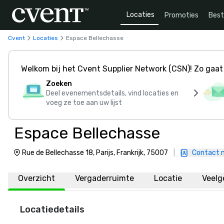
Locaties
Promoties
Bes
Cvent
Locaties
Espace Bellechasse
Welkom bij het Cvent Supplier Network (CSN)! Zo gaat 
Zoeken
Deel evenementsdetails, vind locaties en
voeg ze toe aan uw lijst
Espace Bellechasse
Rue de Bellechasse 18, Parijs, Frankrijk, 75007
|
Contact 
Overzicht
Vergaderruimte
Locatie
Veelg
Locatiedetails