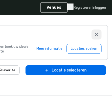
Venues
Registreren
Inloggen
s en boek uw ideale
Meer informatie
Locaties zoeken
te
Locatie selecteren
Favorite