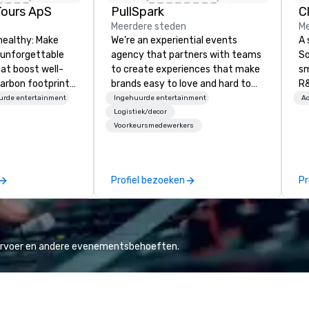
Tours ApS
PullSpark
C
Meerdere steden
Me
healthy: Make
We’re an experiential events
A 
 unforgettable
agency that partners with teams
So
hat boost well-
to create experiences that make
sm
arbon footprints.
brands easy to love and hard to
R&
 on the run with
forget. Most companies already
th
urde entertainment
Ingehuurde entertainment
Ac
ing guides.
know what makes them easy to
saxoph
Logistiek/decor
Voorkeursmedewerkers
love; we help teams design
la
moments that truly stick backed
to
by our trademarked neuroscience
ap
tool, Nistinct.
ev
Profiel bezoeken
Pr
fo
al
eq
mi
ne
vervoer en andere evenementsbehoeften.
TH
WO
we
Sp