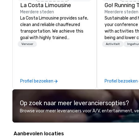
La Costa Limousine
Go! Running 
Meerdere steden
Meerdere steden
La Costa Limousine provides safe,
Sustainable and 
clean and reliable chauffeured
your conference
transportation. We achieve this
with activities t
goal with highly trained
being and lower c
chauffeurs, the newest vehicles
Explore the world
Vervoer
Activiteit
Ingehu
available and a commitment to
expert local runn
Five Star service. The difference
between La Costa Limousine and
other companies can be explained
using one word – quality. From our
Profiel bezoeken
Profiel bezoeken
perfectly maintained fleet of late
model luxury vehicles to the
highly experienced and
Op zoek naar meer leveranciersopties?
professional team of chauffeurs
and support staff; you will know
Browse voor meer leveranciers voor A/V, entertainment, 
quality when you travel with La
Costa Limousine.
Aanbevolen locaties