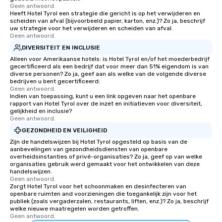
Geen antwoord.
Heeft Hotel Tyrol een strategie die gericht is op het verwijderen en
scheiden van afval (bijvoorbeeld papier, karton, enz.)? Zo ja, beschrijf
uw strategie voor het verwijderen en scheiden van afval.
Geen antwoord.
DIVERSITEIT EN INCLUSIE
Alleen voor Amerikaanse hotels: is Hotel Tyrol en/of het moederbedrijf
gecertificeerd als een bedrijf dat voor meer dan 51% eigendom is van
diverse personen? Zo ja, geef aan als welke van de volgende diverse
bedrijven u bent gecertificeerd:
Geen antwoord.
Indien van toepassing, kunt u een link opgeven naar het openbare
rapport van Hotel Tyrol over de inzet en initiatieven voor diversiteit,
gelijkheid en inclusie?
Geen antwoord.
GEZONDHEID EN VEILIGHEID
Zijn de handelswijzen bij Hotel Tyrol opgesteld op basis van de
aanbevelingen van gezondheidsdiensten van openbare
overheidsinstanties of privé-organisaties? Zo ja, geef op van welke
organisaties gebruik werd gemaakt voor het ontwikkelen van deze
handelswijzen.
Geen antwoord.
Zorgt Hotel Tyrol voor het schoonmaken en desinfecteren van
openbare ruimten and voorzieningen die toegankelijk zijn voor het
publiek (zoals vergaderzalen, restaurants, liften, enz.)? Zo ja, beschrijf
welke nieuwe maatregelen worden getroffen.
Geen antwoord.