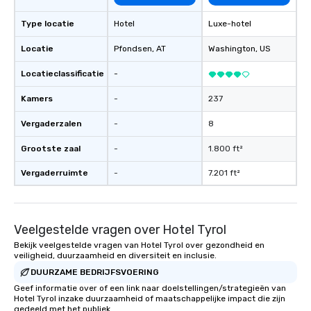
Type locatie
Hotel
Luxe-hotel
Locatie
Pfondsen
, AT
Washington
, US
Locatieclassificatie
-
Kamers
-
237
Vergaderzalen
-
8
Grootste zaal
-
1.800 ft²
Vergaderruimte
-
7.201 ft²
Veelgestelde vragen over Hotel Tyrol
Bekijk veelgestelde vragen van Hotel Tyrol over gezondheid en
veiligheid, duurzaamheid en diversiteit en inclusie.
DUURZAME BEDRIJFSVOERING
Geef informatie over of een link naar doelstellingen/strategieën van
Hotel Tyrol inzake duurzaamheid of maatschappelijke impact die zijn
gedeeld met het publiek.