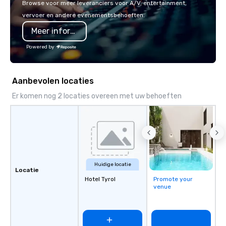
Browse voor meer leveranciers voor A/V, entertainment,
innovation playbook, S
vervoer en andere evenementsbehoeften.
programming that is 
Meer informatie
substantive, and uniqu
the Valley. Ideal for g
Powered by
Fully customizable by 
seniority, and objectiv
Aanbevolen locaties
Er komen nog 2 locaties overeen met uw behoeften
Huidige locatie
Locatie
Hotel Tyrol
Promote your
venue