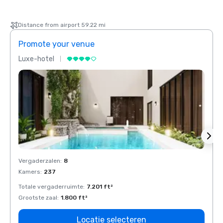
Distance from airport 59.22 mi
Promote your venue
Prom
Luxe-hotel
Luxe-
Vergaderzalen
:
8
Verga
Kamers
:
237
Kamer
Totale vergaderruimte
:
7.201 ft²
Total
Grootste zaal
:
1.800 ft²
Groots
Locatie selecteren