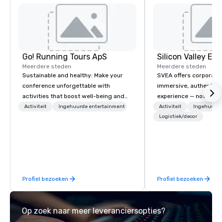
Go! Running Tours ApS
Meerdere steden
Meerdere steden
Sustainable and healthy: Make your
SVEA offers corporate
conference unforgettable with
immersive, authentic S
activities that boost well-being and
experience — not a tour
lower carbon footprints. Explore the
transformation. We de
Activiteit
Ingehuurde entertainment
Activiteit
Ingehuurde
world on the run with expert local
facilitate custom exec
Logistiek/decor
running guides.
tours, learning session
workshops, leadership
behind-the-scenes tec
experiences for visiti
incentive groups, and
Profiel bezoeken
Profiel bezoeken
offsites. Whether your
think like a Silicon Val
explore the mindsets d
Op zoek naar meer leveranciersopties?
world's fastest-growi
or walk away with a pr